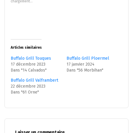
chargement…
fenêtre)
fenêtre)
Articles similaires
Buffalo Grill Touques
Buffalo Grill Ploermel
17 décembre 2023
17 janvier 2024
Dans "14 Calvados"
Dans "56 Morbihan"
Buffalo Grill Valframbert
22 décembre 2023
Dans "61 Orne"
Laisser un commentaire