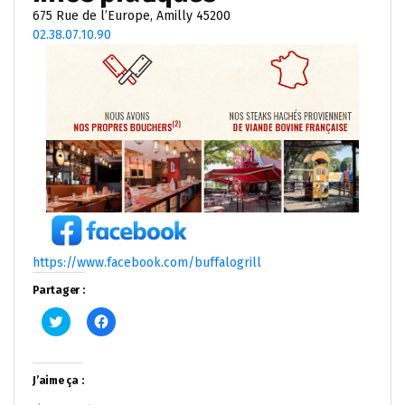
675 Rue de l’Europe, Amilly 45200
02.38.07.10.90
https://www.facebook.com/buffalogrill
Partager :
Cliquez
Cliquez
pour
pour
partager
partager
sur
sur
Twitter(ouvre
Facebook(ouvre
dans
dans
J’aime ça :
une
une
nouvelle
nouvelle