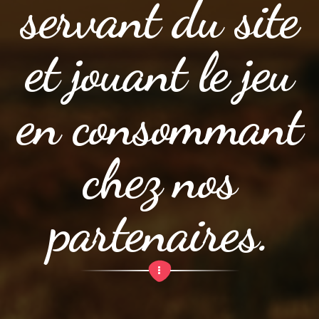
servant du site
et jouant le jeu
en consommant
chez nos
partenaires.