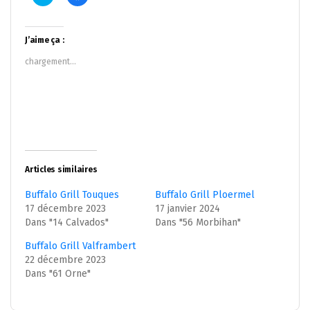
pour
pour
partager
partager
sur
sur
Twitter(ouvre
Facebook(ouvre
dans
dans
J’aime ça :
une
une
nouvelle
nouvelle
chargement…
fenêtre)
fenêtre)
Articles similaires
Buffalo Grill Touques
Buffalo Grill Ploermel
17 décembre 2023
17 janvier 2024
Dans "14 Calvados"
Dans "56 Morbihan"
Buffalo Grill Valframbert
22 décembre 2023
Dans "61 Orne"