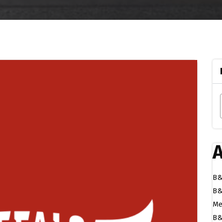
A
B&
B&
Me
B&