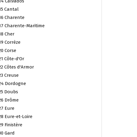
14 Calvados
15 Cantal
16 Charente
17 Charente-Maritime
18 Cher
19 Corrèze
20 Corse
21 Côte-d'Or
22 Côtes d'Armor
23 Creuse
24 Dordogne
25 Doubs
26 Drôme
27 Eure
28 Eure-et-Loire
29 Finistère
30 Gard