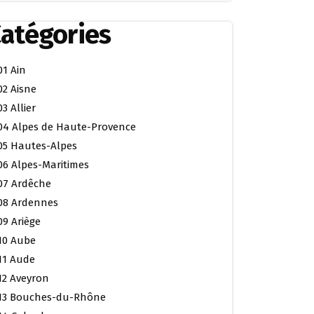
atégories
01 Ain
02 Aisne
03 Allier
04 Alpes de Haute-Provence
05 Hautes-Alpes
06 Alpes-Maritimes
07 Ardêche
08 Ardennes
09 Ariège
10 Aube
11 Aude
12 Aveyron
13 Bouches-du-Rhône