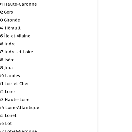
31 Haute-Garonne
32 Gers
33 Gironde
34 Hérault
35 Île-et-Vilaine
36 Indre
37 Indre-et-Loire
38 Isère
39 Jura
40 Landes
41 Loir-et-Cher
42 Loire
43 Haute-Loire
44 Loire-Atlantique
45 Loiret
46 Lot
47 Lot-et-Garonne