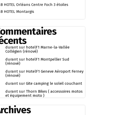
B HOTEL Orléans Centre Foch 3 étoiles
B HOTEL Montargis
Commentaires
écents
durant
sur
hotelF1 Marne-la-Vallée
Collégien (rénové)
durant
sur
hotelF1 Montpellier Sud
(rénové)
durant
sur
HotelF1 Geneve Aéroport Ferney
(rénové)
durant
sur
Gite camping le soleil couchant
durant
sur
Thorn Bikes ( accessoires motos
et équipement moto )
rchives