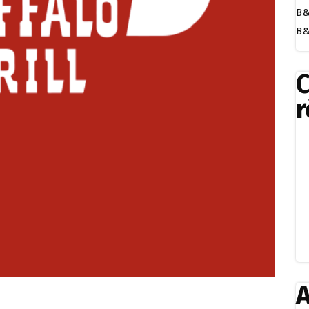
B&
B&
r
A