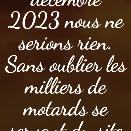
2023 nous ne
serions rien.
Sans oublier les
milliers de
motards se
servant du site