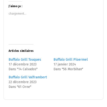
Twitter(ouvre
Facebook(ouvre
dans
dans
J’aime ça :
une
une
nouvelle
nouvelle
chargement…
fenêtre)
fenêtre)
Articles similaires
Buffalo Grill Touques
Buffalo Grill Ploermel
17 décembre 2023
17 janvier 2024
Dans "14 Calvados"
Dans "56 Morbihan"
Buffalo Grill Valframbert
22 décembre 2023
Dans "61 Orne"