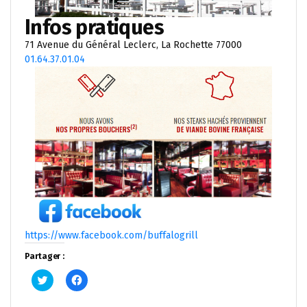
Infos pratiques
71 Avenue du Général Leclerc, La Rochette 77000
01.64.37.01.04
https://www.facebook.com/buffalogrill
Partager :
Cliquez
Cliquez
pour
pour
partager
partager
sur
sur