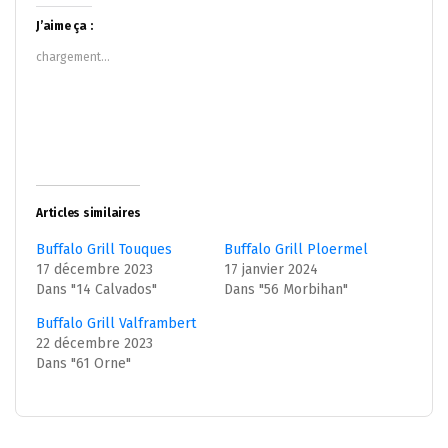
Twitter(ouvre
Facebook(ouvre
dans
dans
J’aime ça :
une
une
nouvelle
nouvelle
chargement…
fenêtre)
fenêtre)
Articles similaires
Buffalo Grill Touques
Buffalo Grill Ploermel
17 décembre 2023
17 janvier 2024
Dans "14 Calvados"
Dans "56 Morbihan"
Buffalo Grill Valframbert
22 décembre 2023
Dans "61 Orne"