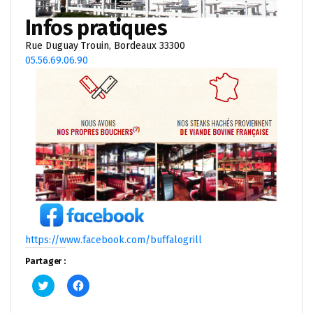
Infos pratiques
Rue Duguay Trouin, Bordeaux 33300
05.56.69.06.90
https://www.facebook.com/buffalogrill
Partager :
Cliquez
Cliquez
pour
pour
partager
partager
sur
sur