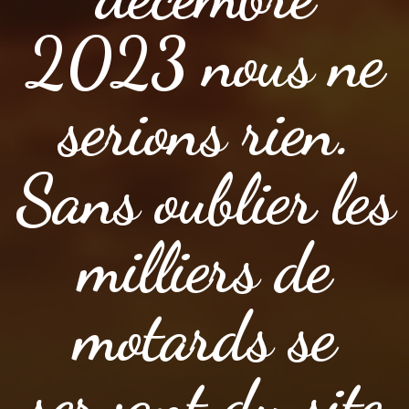
2023 nous ne
serions rien.
Sans oublier les
milliers de
motards se
servant du site