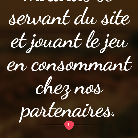
servant du site
et jouant le jeu
en consommant
chez nos
partenaires.