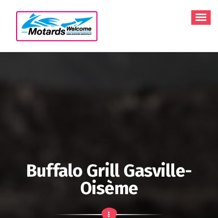
Aller
au
contenu
Buffalo Grill Gasville-
Oisème