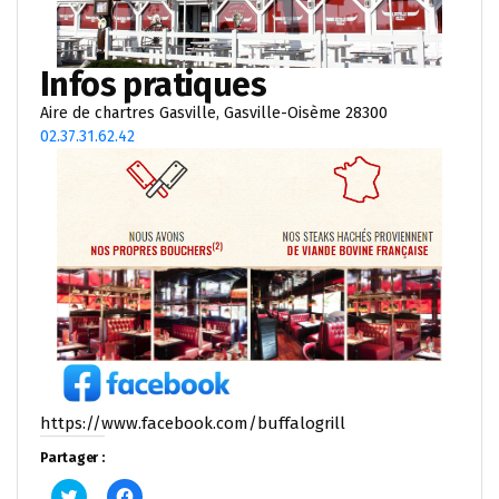
Infos pratiques
Aire de chartres Gasville, Gasville-Oisème 28300
02.37.31.62.42
https://www.facebook.com/buffalogrill
Partager :
Cliquez
Cliquez