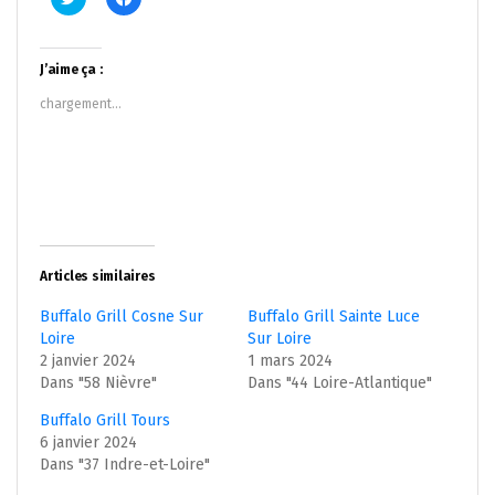
pour
pour
partager
partager
sur
sur
Twitter(ouvre
Facebook(ouvre
dans
dans
J’aime ça :
une
une
nouvelle
nouvelle
chargement…
fenêtre)
fenêtre)
Articles similaires
Buffalo Grill Cosne Sur
Buffalo Grill Sainte Luce
Loire
Sur Loire
2 janvier 2024
1 mars 2024
Dans "58 Nièvre"
Dans "44 Loire-Atlantique"
Buffalo Grill Tours
6 janvier 2024
Dans "37 Indre-et-Loire"