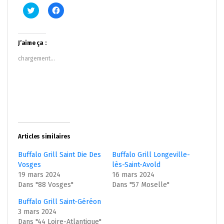
Cliquez
Cliquez
pour
pour
partager
partager
sur
sur
Twitter(ouvre
Facebook(ouvre
dans
dans
J’aime ça :
une
une
nouvelle
nouvelle
chargement…
fenêtre)
fenêtre)
Articles similaires
Buffalo Grill Saint Die Des
Buffalo Grill Longeville-
Vosges
lès-Saint-Avold
19 mars 2024
16 mars 2024
Dans "88 Vosges"
Dans "57 Moselle"
Buffalo Grill Saint-Géréon
3 mars 2024
Dans "44 Loire-Atlantique"