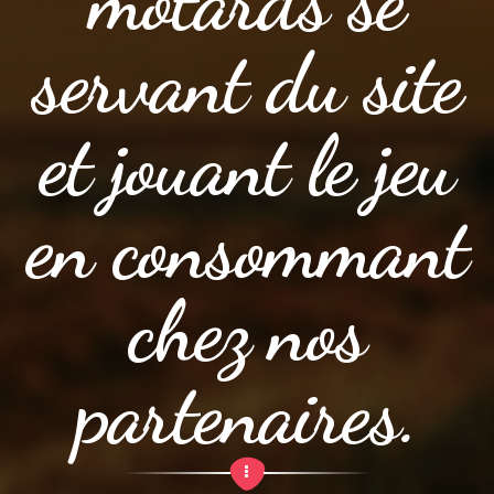
motards se
servant du site
et jouant le jeu
en consommant
chez nos
partenaires.