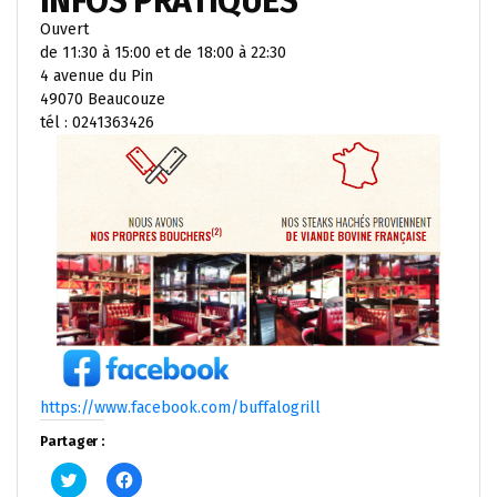
INFOS PRATIQUES
Ouvert
de 11:30 à 15:00 et de 18:00 à 22:30
4 avenue du Pin
49070 Beaucouze
tél : 0241363426
https://www.facebook.com/buffalogrill
Partager :
Cliquez
Cliquez
pour
pour