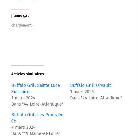
partager
partager
sur
sur
Twitter(ouvre
Facebook(ouvre
dans
dans
J’aime ça :
une
une
nouvelle
nouvelle
chargement…
fenêtre)
fenêtre)
Articles similaires
Buffalo Grill Sainte Luce
Buffalo Grill Orvault
Sur Loire
1 mars 2024
1 mars 2024
Dans "44 Loire-Atlantique"
Dans "44 Loire-Atlantique"
Buffalo Grill Les Ponts De
Cé
4 mars 2024
Dans "49 Maine-et-Loire"