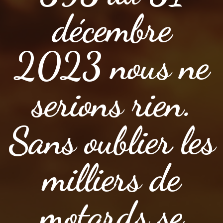
décembre
2023 nous ne
serions rien.
Sans oublier les
milliers de
motards se