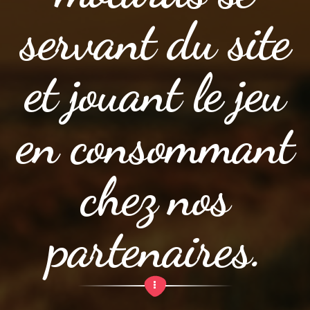
servant du site
et jouant le jeu
en consommant
chez nos
partenaires.