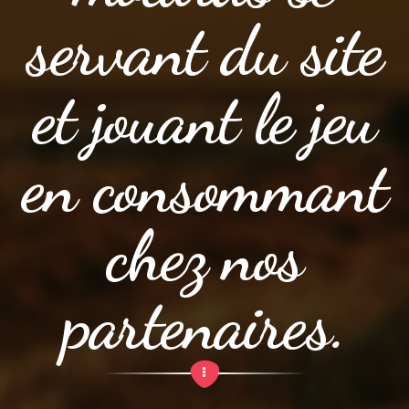
servant du site
et jouant le jeu
en consommant
chez nos
partenaires.