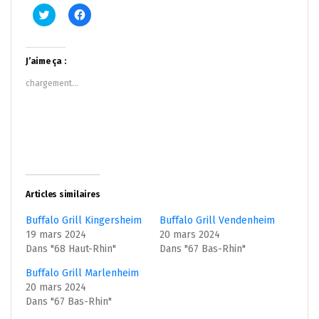
Cliquez
Cliquez
pour
pour
partager
partager
sur
sur
Twitter(ouvre
Facebook(ouvre
dans
dans
J’aime ça :
une
une
nouvelle
nouvelle
chargement…
fenêtre)
fenêtre)
Articles similaires
Buffalo Grill Kingersheim
Buffalo Grill Vendenheim
19 mars 2024
20 mars 2024
Dans "68 Haut-Rhin"
Dans "67 Bas-Rhin"
Buffalo Grill Marlenheim
20 mars 2024
Dans "67 Bas-Rhin"