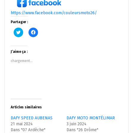
https://www.facebook.com/couleursmoto26/
Partager :
Cliquez
Cliquez
pour
pour
partager
partager
sur
sur
Twitter(ouvre
Facebook(ouvre
dans
dans
J’aime ça :
une
une
nouvelle
nouvelle
chargement…
fenêtre)
fenêtre)
Articles similaires
DAFY SPEED AUBENAS
DAFY MOTO MONTÉLIMAR
21 mai 2024
3 juin 2024
Dans "07 Ardêche"
Dans "26 Drôme"