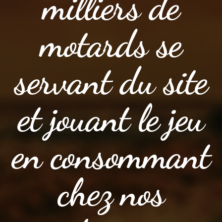
milliers de
motards se
servant du site
et jouant le jeu
en consommant
chez nos