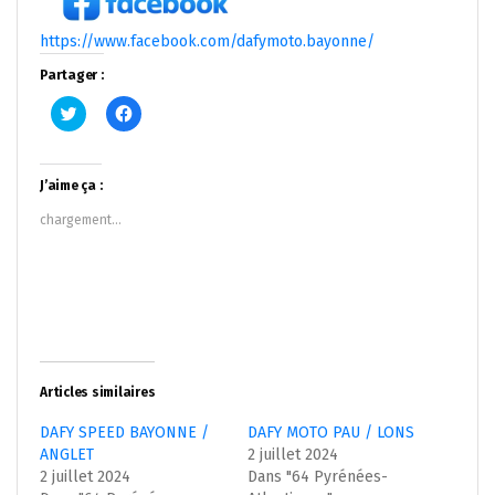
https://www.facebook.com/dafymoto.bayonne/
Partager :
Cliquez
Cliquez
pour
pour
partager
partager
sur
sur
Twitter(ouvre
Facebook(ouvre
dans
dans
J’aime ça :
une
une
nouvelle
nouvelle
chargement…
fenêtre)
fenêtre)
Articles similaires
DAFY SPEED BAYONNE /
DAFY MOTO PAU / LONS
ANGLET
2 juillet 2024
2 juillet 2024
Dans "64 Pyrénées-