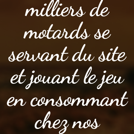
milliers de
motards se
servant du site
et jouant le jeu
en consommant
chez nos