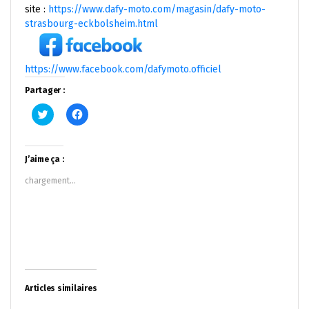
site :
https://www.dafy-moto.com/magasin/dafy-moto-
strasbourg-eckbolsheim.html
https://www.facebook.com/dafymoto.officiel
Partager :
Cliquez
Cliquez
pour
pour
partager
partager
sur
sur
Twitter(ouvre
Facebook(ouvre
dans
dans
J’aime ça :
une
une
nouvelle
nouvelle
chargement…
fenêtre)
fenêtre)
Articles similaires