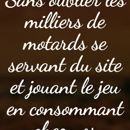
milliers de
motards se
servant du site
et jouant le jeu
en consommant
chez nos