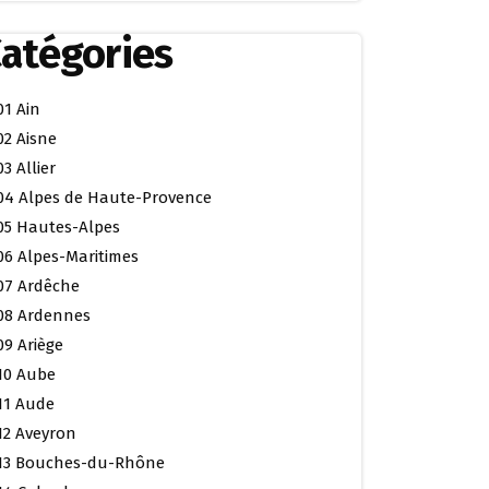
atégories
01 Ain
02 Aisne
03 Allier
04 Alpes de Haute-Provence
05 Hautes-Alpes
06 Alpes-Maritimes
07 Ardêche
08 Ardennes
09 Ariège
10 Aube
11 Aude
12 Aveyron
13 Bouches-du-Rhône