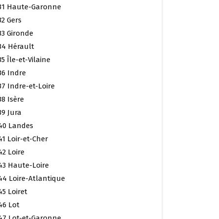
31 Haute-Garonne
32 Gers
33 Gironde
34 Hérault
35 Île-et-Vilaine
36 Indre
37 Indre-et-Loire
38 Isère
39 Jura
40 Landes
41 Loir-et-Cher
42 Loire
43 Haute-Loire
44 Loire-Atlantique
45 Loiret
46 Lot
47 Lot-et-Garonne