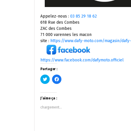
Appelez-nous :
03 85 29 18 62
618 Rue des Combes
ZAC des Combes
71 000 varennes les macon
site :
https://www.dafy-moto.com/magasin/dafy
https://www.facebook.com/dafymoto.officiel
Partager :
Cliquez
Cliquez
pour
pour
partager
partager
sur
sur
Twitter(ouvre
Facebook(ouvre
dans
dans
J’aime ça :
une
une
nouvelle
nouvelle
chargement…
fenêtre)
fenêtre)