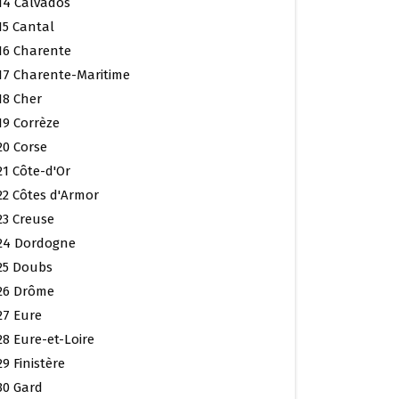
14 Calvados
15 Cantal
16 Charente
17 Charente-Maritime
18 Cher
19 Corrèze
20 Corse
21 Côte-d'Or
22 Côtes d'Armor
23 Creuse
24 Dordogne
25 Doubs
26 Drôme
27 Eure
28 Eure-et-Loire
29 Finistère
30 Gard