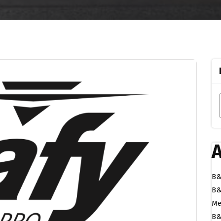
A
B&
B&
Me
B&