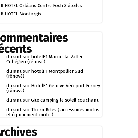
B HOTEL Orléans Centre Foch 3 étoiles
B HOTEL Montargis
Commentaires
écents
durant
sur
hotelF1 Marne-la-Vallée
Collégien (rénové)
durant
sur
hotelF1 Montpellier Sud
(rénové)
durant
sur
HotelF1 Geneve Aéroport Ferney
(rénové)
durant
sur
Gite camping le soleil couchant
durant
sur
Thorn Bikes ( accessoires motos
et équipement moto )
rchives