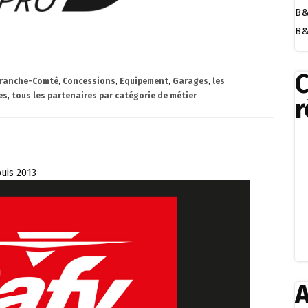
B&
B&
ranche-Comté
,
Concessions
,
Equipement
,
Garages
,
les
es
,
tous les partenaires par catégorie de métier
r
puis 2013
A