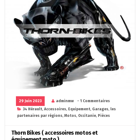
29 Juin 2023
adminmw
- 1 Commentaires
34 Hérault
,
Accessoires
,
Equipement
,
Garages
,
les
partenaires par régions
,
Motos
,
Occitanie
,
Pièces
Thorn Bikes ( accessoires motos et
équipement moto )