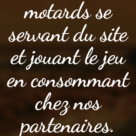
motards se
servant du site
et jouant le jeu
en consommant
chez nos
partenaires.