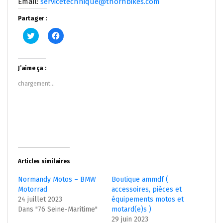
Email:
servicetechnique@thornbikes.com
Partager :
Cliquez
Cliquez
pour
pour
partager
partager
sur
sur
Twitter(ouvre
Facebook(ouvre
dans
dans
J’aime ça :
une
une
nouvelle
nouvelle
chargement…
fenêtre)
fenêtre)
Articles similaires
Normandy Motos – BMW
Boutique ammdf (
Motorrad
accessoires, pièces et
24 juillet 2023
équipements motos et
Dans "76 Seine-Maritime"
motard(e)s )
29 juin 2023