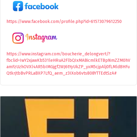
https://www.facebook.com/profile.php?id=61573079612250
https://www.instagram.com/boucherie_delongvert/?
fbclid=IwY2xjawKb531leHRuA2FlbQIxMABicmlkETBpNmZZM0hV
amFzUzhOVXl4AR5bIMGjgf2WJ6tYyUkZP_yxM5cjpAlj0fLMldBHFu
QtkrjtbBvPRLaBXP7LfQ_aem_z3IXob6vts808YTTEdtSzA#