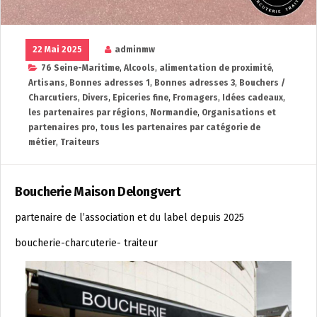
22 Mai 2025
adminmw
76 Seine-Maritime
,
Alcools
,
alimentation de proximité
,
Artisans
,
Bonnes adresses 1
,
Bonnes adresses 3
,
Bouchers /
Charcutiers
,
Divers
,
Epiceries fine
,
Fromagers
,
Idées cadeaux
,
les partenaires par régions
,
Normandie
,
Organisations et
partenaires pro
,
tous les partenaires par catégorie de
métier
,
Traiteurs
Boucherie Maison Delongvert
partenaire de l’association et du label depuis 2025
boucherie-charcuterie- traiteur