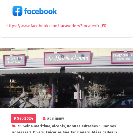
https://www.facebook.com/lacavedery?locale=fr_FR
9 Sep 2024
adminmw
76 Seine-Maritime
,
Alcools
,
Bonnes adresses 1
,
Bonnes
adresses 3
,
Divers
,
Epiceries fine
,
Fromagers
,
Idées cadeaux
,