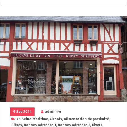
9 Sep 2024
adminmw
76 Seine-Maritime
,
Alcools
,
alimentation de proximité
,
Bières
,
Bonnes adresses 1
,
Bonnes adresses 3
,
Divers
,