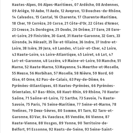
Hautes-Alpes
,
06 Alpes-Maritimes
,
07 Ardêche
,
08 Ardennes
,
09 Ariège
,
10 Aube
,
11 Aude
,
12 Aveyron
,
13 Bouches-du-Rhône
,
14 Calvados
,
15 Cantal
,
16 Charente
,
17 Charente-Maritime
,
18 Cher
,
19 Corrèze
,
20 Corse
,
21 Côte-d'Or
,
22 Côtes d'Armor
,
23 Creuse
,
24 Dordogne
,
25 Doubs
,
26 Drôme
,
27 Eure
,
28 Eure-
et-Loire
,
29 Finistère
,
30 Gard
,
31 Haute-Garonne
,
32 Gers
,
33
Gironde
,
34 Hérault
,
35 Île-et-Vilaine
,
36 Indre
,
37 Indre-et-
Loire
,
38 Isère
,
39 Jura
,
40 Landes
,
41 Loir-et-Cher
,
42 Loire
,
43 Haute-Loire
,
44 Loire-Atlantique
,
45 Loiret
,
46 Lot
,
47
Lot-et-Garonne
,
48 Lozère
,
49 Maine-et-Loire
,
50 Manche
,
51
Marne
,
52 Haute-Marne
,
53 Mayenne
,
54 Meurthe-et-Moselle
,
55 Meuse
,
56 Morbihan
,
57 Moselle
,
58 Nièvre
,
59 Nord
,
60
Oise
,
61 Orne
,
62 Pas-de-Calais
,
63 Puy-de-Dôme
,
64
Pyrénées-Atlantiques
,
65 Hautes-Pyrénées
,
66 Pyrénées-
Orientales
,
67 Bas-Rhin
,
68 Haut-Rhin
,
69 Rhône
,
70 Haute-
Saône
,
71 Saône-et-Loire
,
72 Sarthe
,
73 Savoie
,
74 Haute-
Savoie
,
75 Paris
,
76 Seine-Maritime
,
77 Seine-et-Marne
,
78
Yvelines
,
79 Deux-Sèvres
,
80 Somme
,
81 Tarn
,
82 Tarn-et-
Garonne
,
83 Var
,
84 Vaucluse
,
85 Vendée
,
86 Vienne
,
87
Haute-Vienne
,
88 Vosges
,
89 Yonne
,
90 Territoire-de-
Belfort
,
91 Essonne
,
92 Hauts-de-Seine
,
93 Seine-Saint-