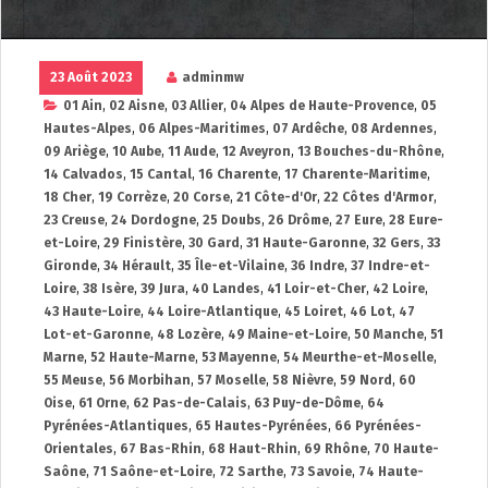
23 Août 2023
adminmw
01 Ain
,
02 Aisne
,
03 Allier
,
04 Alpes de Haute-Provence
,
05
Hautes-Alpes
,
06 Alpes-Maritimes
,
07 Ardêche
,
08 Ardennes
,
09 Ariège
,
10 Aube
,
11 Aude
,
12 Aveyron
,
13 Bouches-du-Rhône
,
14 Calvados
,
15 Cantal
,
16 Charente
,
17 Charente-Maritime
,
18 Cher
,
19 Corrèze
,
20 Corse
,
21 Côte-d'Or
,
22 Côtes d'Armor
,
23 Creuse
,
24 Dordogne
,
25 Doubs
,
26 Drôme
,
27 Eure
,
28 Eure-
et-Loire
,
29 Finistère
,
30 Gard
,
31 Haute-Garonne
,
32 Gers
,
33
Gironde
,
34 Hérault
,
35 Île-et-Vilaine
,
36 Indre
,
37 Indre-et-
Loire
,
38 Isère
,
39 Jura
,
40 Landes
,
41 Loir-et-Cher
,
42 Loire
,
43 Haute-Loire
,
44 Loire-Atlantique
,
45 Loiret
,
46 Lot
,
47
Lot-et-Garonne
,
48 Lozère
,
49 Maine-et-Loire
,
50 Manche
,
51
Marne
,
52 Haute-Marne
,
53 Mayenne
,
54 Meurthe-et-Moselle
,
55 Meuse
,
56 Morbihan
,
57 Moselle
,
58 Nièvre
,
59 Nord
,
60
Oise
,
61 Orne
,
62 Pas-de-Calais
,
63 Puy-de-Dôme
,
64
Pyrénées-Atlantiques
,
65 Hautes-Pyrénées
,
66 Pyrénées-
Orientales
,
67 Bas-Rhin
,
68 Haut-Rhin
,
69 Rhône
,
70 Haute-
Saône
,
71 Saône-et-Loire
,
72 Sarthe
,
73 Savoie
,
74 Haute-