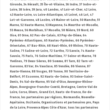
Gironde
,
34 Hérault
,
35 Île-et-Vilaine
,
36 Indre
,
37 Indre-et-
Loire
,
38 Isère
,
39 Jura
,
40 Landes
,
41 Loir-et-Cher
,
42 Loire
,
43 Haute-Loire
,
44 Loire-Atlantique
,
45 Loiret
,
46 Lot
,
47
Lot-et-Garonne
,
48 Lozère
,
49 Maine-et-Loire
,
50 Manche
,
51
Marne
,
52 Haute-Marne
,
53 Mayenne
,
54 Meurthe-et-Moselle
,
55 Meuse
,
56 Morbihan
,
57 Moselle
,
58 Nièvre
,
59 Nord
,
60
Oise
,
61 Orne
,
62 Pas-de-Calais
,
63 Puy-de-Dôme
,
64
Pyrénées-Atlantiques
,
65 Hautes-Pyrénées
,
66 Pyrénées-
Orientales
,
67 Bas-Rhin
,
68 Haut-Rhin
,
69 Rhône
,
70 Haute-
Saône
,
71 Saône-et-Loire
,
72 Sarthe
,
73 Savoie
,
74 Haute-
Savoie
,
75 Paris
,
76 Seine-Maritime
,
77 Seine-et-Marne
,
78
Yvelines
,
79 Deux-Sèvres
,
80 Somme
,
81 Tarn
,
82 Tarn-et-
Garonne
,
83 Var
,
84 Vaucluse
,
85 Vendée
,
86 Vienne
,
87
Haute-Vienne
,
88 Vosges
,
89 Yonne
,
90 Territoire-de-
Belfort
,
91 Essonne
,
92 Hauts-de-Seine
,
93 Seine-Saint-
Denis
,
94 Val-de-Marne
,
95 Val-d'Oise
,
Auvergne-Rhône-
Alpes
,
Bourgogne-Franche-Comté
,
Bretagne
,
Centre-Val de
Loire
,
Corse
,
Divers
,
Grand Est
,
Hauts-de-France
,
Ile-de-
France
,
les partenaires par régions
,
Normandie
,
Nouvelle-
Aquitaine
,
Occitanie
,
Organisations et partenaires pro
,
Pays
de la Loire
,
Provence Alpes Côte d’Azur
,
tous les partenaires