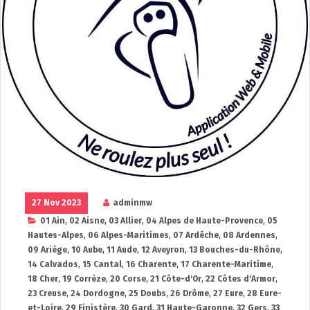
27 Nov 2023
adminmw
01 Ain
,
02 Aisne
,
03 Allier
,
04 Alpes de Haute-Provence
,
05
Hautes-Alpes
,
06 Alpes-Maritimes
,
07 Ardêche
,
08 Ardennes
,
09 Ariège
,
10 Aube
,
11 Aude
,
12 Aveyron
,
13 Bouches-du-Rhône
,
14 Calvados
,
15 Cantal
,
16 Charente
,
17 Charente-Maritime
,
18 Cher
,
19 Corrèze
,
20 Corse
,
21 Côte-d'Or
,
22 Côtes d'Armor
,
23 Creuse
,
24 Dordogne
,
25 Doubs
,
26 Drôme
,
27 Eure
,
28 Eure-
et-Loire
,
29 Finistère
,
30 Gard
,
31 Haute-Garonne
,
32 Gers
,
33