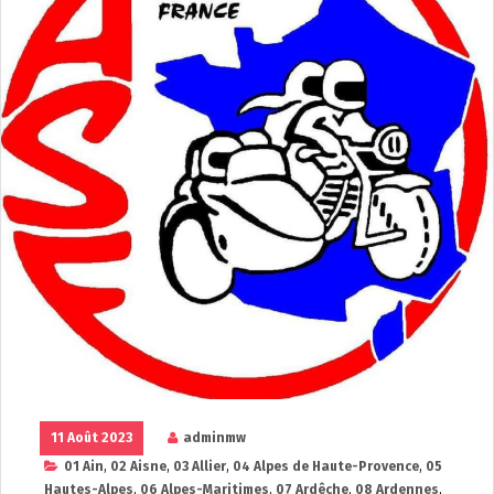
11 Août 2023
adminmw
01 Ain
,
02 Aisne
,
03 Allier
,
04 Alpes de Haute-Provence
,
05
Hautes-Alpes
,
06 Alpes-Maritimes
,
07 Ardêche
,
08 Ardennes
,