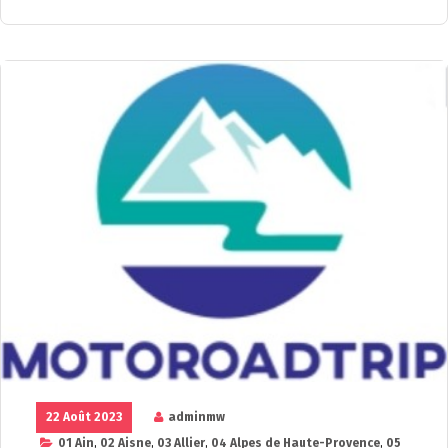
22 Août 2023
adminmw
01 Ain
,
02 Aisne
,
03 Allier
,
04 Alpes de Haute-Provence
,
05