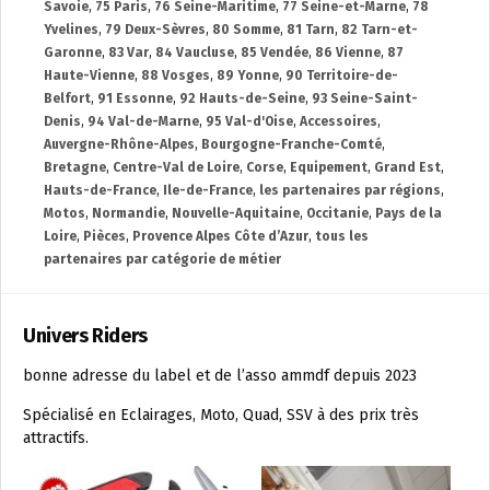
Savoie
,
75 Paris
,
76 Seine-Maritime
,
77 Seine-et-Marne
,
78
Yvelines
,
79 Deux-Sèvres
,
80 Somme
,
81 Tarn
,
82 Tarn-et-
Garonne
,
83 Var
,
84 Vaucluse
,
85 Vendée
,
86 Vienne
,
87
Haute-Vienne
,
88 Vosges
,
89 Yonne
,
90 Territoire-de-
Belfort
,
91 Essonne
,
92 Hauts-de-Seine
,
93 Seine-Saint-
Denis
,
94 Val-de-Marne
,
95 Val-d'Oise
,
Accessoires
,
Auvergne-Rhône-Alpes
,
Bourgogne-Franche-Comté
,
Bretagne
,
Centre-Val de Loire
,
Corse
,
Equipement
,
Grand Est
,
Hauts-de-France
,
Ile-de-France
,
les partenaires par régions
,
Motos
,
Normandie
,
Nouvelle-Aquitaine
,
Occitanie
,
Pays de la
Loire
,
Pièces
,
Provence Alpes Côte d’Azur
,
tous les
partenaires par catégorie de métier
Univers Riders
bonne adresse du label et de l’asso ammdf depuis 2023
Spécialisé en Eclairages, Moto, Quad, SSV à des prix très
attractifs.