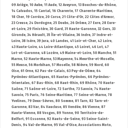
09 Ariège
,
10 Aube
,
11 Aude
,
12 Aveyron
,
13 Bouches-du-Rhône
,
14 Calvados
,
15 Cantal
,
16 Charente
,
17 Charente-Maritime
,
18 Cher
,
19 Corrèze
,
20 Corse
,
21 Côte-d'Or
,
22 Côtes d'Armor
,
23 Creuse
,
24 Dordogne
,
25 Doubs
,
26 Drôme
,
27 Eure
,
28 Eure-
et-Loire
,
29 Finistère
,
30 Gard
,
31 Haute-Garonne
,
32 Gers
,
33
Gironde
,
34 Hérault
,
35 Île-et-Vilaine
,
36 Indre
,
37 Indre-et-
Loire
,
38 Isère
,
39 Jura
,
40 Landes
,
41 Loir-et-Cher
,
42 Loire
,
43 Haute-Loire
,
44 Loire-Atlantique
,
45 Loiret
,
46 Lot
,
47
Lot-et-Garonne
,
48 Lozère
,
49 Maine-et-Loire
,
50 Manche
,
51
Marne
,
52 Haute-Marne
,
53 Mayenne
,
54 Meurthe-et-Moselle
,
55 Meuse
,
56 Morbihan
,
57 Moselle
,
58 Nièvre
,
59 Nord
,
60
Oise
,
61 Orne
,
62 Pas-de-Calais
,
63 Puy-de-Dôme
,
64
Pyrénées-Atlantiques
,
65 Hautes-Pyrénées
,
66 Pyrénées-
Orientales
,
67 Bas-Rhin
,
68 Haut-Rhin
,
69 Rhône
,
70 Haute-
Saône
,
71 Saône-et-Loire
,
72 Sarthe
,
73 Savoie
,
74 Haute-
Savoie
,
75 Paris
,
76 Seine-Maritime
,
77 Seine-et-Marne
,
78
Yvelines
,
79 Deux-Sèvres
,
80 Somme
,
81 Tarn
,
82 Tarn-et-
Garonne
,
83 Var
,
84 Vaucluse
,
85 Vendée
,
86 Vienne
,
87
Haute-Vienne
,
88 Vosges
,
89 Yonne
,
90 Territoire-de-
Belfort
,
91 Essonne
,
92 Hauts-de-Seine
,
93 Seine-Saint-
Denis
,
94 Val-de-Marne
,
95 Val-d'Oise
,
Associations Moto
,