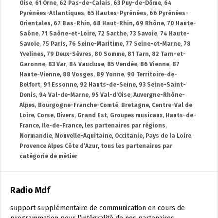
Oise
,
61 Orne
,
62 Pas-de-Calais
,
63 Puy-de-Dôme
,
64
Pyrénées-Atlantiques
,
65 Hautes-Pyrénées
,
66 Pyrénées-
Orientales
,
67 Bas-Rhin
,
68 Haut-Rhin
,
69 Rhône
,
70 Haute-
Saône
,
71 Saône-et-Loire
,
72 Sarthe
,
73 Savoie
,
74 Haute-
Savoie
,
75 Paris
,
76 Seine-Maritime
,
77 Seine-et-Marne
,
78
Yvelines
,
79 Deux-Sèvres
,
80 Somme
,
81 Tarn
,
82 Tarn-et-
Garonne
,
83 Var
,
84 Vaucluse
,
85 Vendée
,
86 Vienne
,
87
Haute-Vienne
,
88 Vosges
,
89 Yonne
,
90 Territoire-de-
Belfort
,
91 Essonne
,
92 Hauts-de-Seine
,
93 Seine-Saint-
Denis
,
94 Val-de-Marne
,
95 Val-d'Oise
,
Auvergne-Rhône-
Alpes
,
Bourgogne-Franche-Comté
,
Bretagne
,
Centre-Val de
Loire
,
Corse
,
Divers
,
Grand Est
,
Groupes musicaux
,
Hauts-de-
France
,
Ile-de-France
,
les partenaires par régions
,
Normandie
,
Nouvelle-Aquitaine
,
Occitanie
,
Pays de la Loire
,
Provence Alpes Côte d’Azur
,
tous les partenaires par
catégorie de métier
Radio Mdf
support supplémentaire de communication en cours de