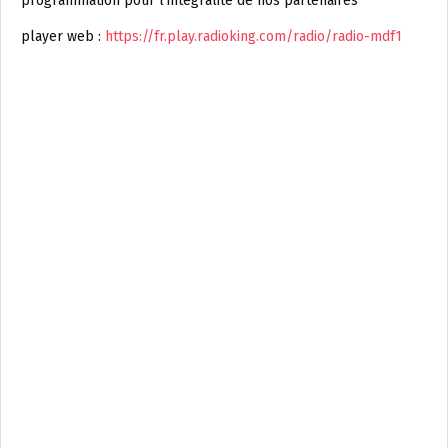
programmation pour l’intégralité de nos partenaires
player web :
https://fr.play.radioking.com/radio/radio-mdf1