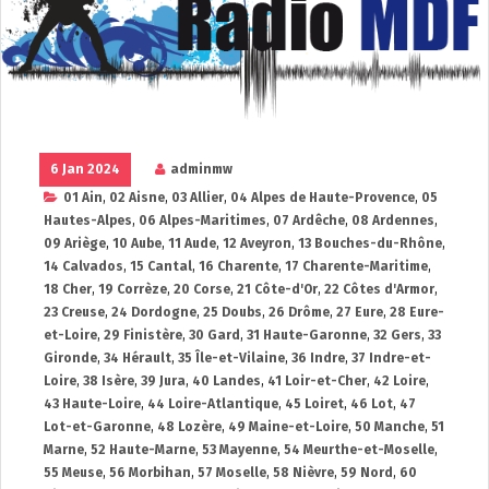
6 Jan 2024
adminmw
01 Ain
,
02 Aisne
,
03 Allier
,
04 Alpes de Haute-Provence
,
05
Hautes-Alpes
,
06 Alpes-Maritimes
,
07 Ardêche
,
08 Ardennes
,
09 Ariège
,
10 Aube
,
11 Aude
,
12 Aveyron
,
13 Bouches-du-Rhône
,
14 Calvados
,
15 Cantal
,
16 Charente
,
17 Charente-Maritime
,
18 Cher
,
19 Corrèze
,
20 Corse
,
21 Côte-d'Or
,
22 Côtes d'Armor
,
23 Creuse
,
24 Dordogne
,
25 Doubs
,
26 Drôme
,
27 Eure
,
28 Eure-
et-Loire
,
29 Finistère
,
30 Gard
,
31 Haute-Garonne
,
32 Gers
,
33
Gironde
,
34 Hérault
,
35 Île-et-Vilaine
,
36 Indre
,
37 Indre-et-
Loire
,
38 Isère
,
39 Jura
,
40 Landes
,
41 Loir-et-Cher
,
42 Loire
,
43 Haute-Loire
,
44 Loire-Atlantique
,
45 Loiret
,
46 Lot
,
47
Lot-et-Garonne
,
48 Lozère
,
49 Maine-et-Loire
,
50 Manche
,
51
Marne
,
52 Haute-Marne
,
53 Mayenne
,
54 Meurthe-et-Moselle
,
55 Meuse
,
56 Morbihan
,
57 Moselle
,
58 Nièvre
,
59 Nord
,
60