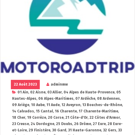
22 Août 2023
adminmw
01 Ain
,
02 Aisne
,
03 Allier
,
04 Alpes de Haute-Provence
,
05
Hautes-Alpes
,
06 Alpes-Maritimes
,
07 Ardêche
,
08 Ardennes
,
09 Ariège
,
10 Aube
,
11 Aude
,
12 Aveyron
,
13 Bouches-du-Rhône
,
14 Calvados
,
15 Cantal
,
16 Charente
,
17 Charente-Maritime
,
18 Cher
,
19 Corrèze
,
20 Corse
,
21 Côte-d'Or
,
22 Côtes d'Armor
,
23 Creuse
,
24 Dordogne
,
25 Doubs
,
26 Drôme
,
27 Eure
,
28 Eure-
et-Loire
,
29 Finistère
,
30 Gard
,
31 Haute-Garonne
,
32 Gers
,
33