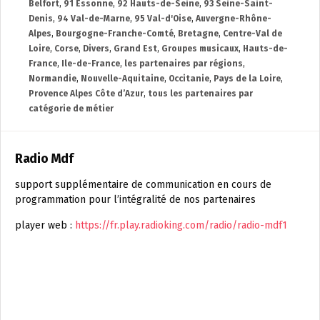
Belfort
,
91 Essonne
,
92 Hauts-de-Seine
,
93 Seine-Saint-
Denis
,
94 Val-de-Marne
,
95 Val-d'Oise
,
Auvergne-Rhône-
Alpes
,
Bourgogne-Franche-Comté
,
Bretagne
,
Centre-Val de
Loire
,
Corse
,
Divers
,
Grand Est
,
Groupes musicaux
,
Hauts-de-
France
,
Ile-de-France
,
les partenaires par régions
,
Normandie
,
Nouvelle-Aquitaine
,
Occitanie
,
Pays de la Loire
,
Provence Alpes Côte d’Azur
,
tous les partenaires par
catégorie de métier
Radio Mdf
support supplémentaire de communication en cours de
programmation pour l’intégralité de nos partenaires
player web :
https://fr.play.radioking.com/radio/radio-mdf1