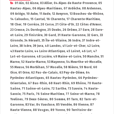
01 Ain
,
02 Aisne
,
03 Allier
,
04 Alpes de Haute-Provence
,
05
Hautes-Alpes
,
06 Alpes-Maritimes
,
07 Ardêche
,
08 Ardennes
,
09 Ariège
,
10 Aube
,
11 Aude
,
12 Aveyron
,
13 Bouches-du-Rhône
,
14 Calvados
,
15 Cantal
,
16 Charente
,
17 Charente-Maritime
,
18 Cher
,
19 Corrèze
,
20 Corse
,
21 Côte-d'Or
,
22 Côtes d'Armor
,
23 Creuse
,
24 Dordogne
,
25 Doubs
,
26 Drôme
,
27 Eure
,
28 Eure-
et-Loire
,
29 Finistère
,
30 Gard
,
31 Haute-Garonne
,
32 Gers
,
33
Gironde
,
34 Hérault
,
35 Île-et-Vilaine
,
36 Indre
,
37 Indre-et-
Loire
,
38 Isère
,
39 Jura
,
40 Landes
,
41 Loir-et-Cher
,
42 Loire
,
43 Haute-Loire
,
44 Loire-Atlantique
,
45 Loiret
,
46 Lot
,
47
Lot-et-Garonne
,
48 Lozère
,
49 Maine-et-Loire
,
50 Manche
,
51
Marne
,
52 Haute-Marne
,
53 Mayenne
,
54 Meurthe-et-Moselle
,
55 Meuse
,
56 Morbihan
,
57 Moselle
,
58 Nièvre
,
59 Nord
,
60
Oise
,
61 Orne
,
62 Pas-de-Calais
,
63 Puy-de-Dôme
,
64
Pyrénées-Atlantiques
,
65 Hautes-Pyrénées
,
66 Pyrénées-
Orientales
,
67 Bas-Rhin
,
68 Haut-Rhin
,
69 Rhône
,
70 Haute-
Saône
,
71 Saône-et-Loire
,
72 Sarthe
,
73 Savoie
,
74 Haute-
Savoie
,
75 Paris
,
76 Seine-Maritime
,
77 Seine-et-Marne
,
78
Yvelines
,
79 Deux-Sèvres
,
80 Somme
,
81 Tarn
,
82 Tarn-et-
Garonne
,
83 Var
,
84 Vaucluse
,
85 Vendée
,
86 Vienne
,
87
Haute-Vienne
,
88 Vosges
,
89 Yonne
,
90 Territoire-de-