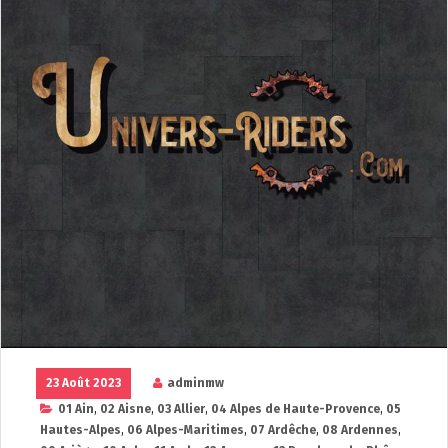
23 Août 2023
adminmw
01 Ain
,
02 Aisne
,
03 Allier
,
04 Alpes de Haute-Provence
,
05
Hautes-Alpes
,
06 Alpes-Maritimes
,
07 Ardêche
,
08 Ardennes
,