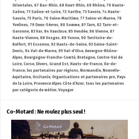
Orientales
,
67 Bas-Rhin
,
68 Haut-Rhin
,
69 Rhône
,
70 Haute-
Saône
,
71 Saône-et-Loire
,
72 Sarthe
,
73 Savoie
,
74 Haute-
Savoie
,
75 Paris
,
76 Seine-Maritime
,
77 Seine-et-Marne
,
78
Yvelines
,
79 Deux-Sèvres
,
80 Somme
,
81 Tarn
,
82 Tarn-et-
Garonne
,
83 Var
,
84 Vaucluse
,
85 Vendée
,
86 Vienne
,
87
Haute-Vienne
,
88 Vosges
,
89 Yonne
,
90 Territoire-de-
Belfort
,
91 Essonne
,
92 Hauts-de-Seine
,
93 Seine-Saint-
Denis
,
94 Val-de-Marne
,
95 Val-d'Oise
,
Auvergne-Rhône-
Alpes
,
Bourgogne-Franche-Comté
,
Bretagne
,
Centre-Val de
Loire
,
Corse
,
Divers
,
Grand Est
,
Hauts-de-France
,
Ile-de-
France
,
les partenaires par régions
,
Normandie
,
Nouvelle-
Aquitaine
,
Occitanie
,
Organisations et partenaires pro
,
Pays
de la Loire
,
Provence Alpes Côte d’Azur
,
tous les partenaires
par catégorie de métier
,
Voyager
Co-Motard : Ne roulez plus seul !