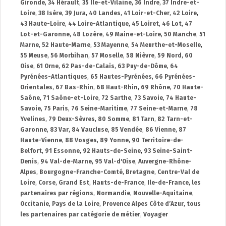
Gironde
,
34 Hérault
,
35 Île-et-Vilaine
,
36 Indre
,
37 Indre-et-
Loire
,
38 Isère
,
39 Jura
,
40 Landes
,
41 Loir-et-Cher
,
42 Loire
,
43 Haute-Loire
,
44 Loire-Atlantique
,
45 Loiret
,
46 Lot
,
47
Lot-et-Garonne
,
48 Lozère
,
49 Maine-et-Loire
,
50 Manche
,
51
Marne
,
52 Haute-Marne
,
53 Mayenne
,
54 Meurthe-et-Moselle
,
55 Meuse
,
56 Morbihan
,
57 Moselle
,
58 Nièvre
,
59 Nord
,
60
Oise
,
61 Orne
,
62 Pas-de-Calais
,
63 Puy-de-Dôme
,
64
Pyrénées-Atlantiques
,
65 Hautes-Pyrénées
,
66 Pyrénées-
Orientales
,
67 Bas-Rhin
,
68 Haut-Rhin
,
69 Rhône
,
70 Haute-
Saône
,
71 Saône-et-Loire
,
72 Sarthe
,
73 Savoie
,
74 Haute-
Savoie
,
75 Paris
,
76 Seine-Maritime
,
77 Seine-et-Marne
,
78
Yvelines
,
79 Deux-Sèvres
,
80 Somme
,
81 Tarn
,
82 Tarn-et-
Garonne
,
83 Var
,
84 Vaucluse
,
85 Vendée
,
86 Vienne
,
87
Haute-Vienne
,
88 Vosges
,
89 Yonne
,
90 Territoire-de-
Belfort
,
91 Essonne
,
92 Hauts-de-Seine
,
93 Seine-Saint-
Denis
,
94 Val-de-Marne
,
95 Val-d'Oise
,
Auvergne-Rhône-
Alpes
,
Bourgogne-Franche-Comté
,
Bretagne
,
Centre-Val de
Loire
,
Corse
,
Grand Est
,
Hauts-de-France
,
Ile-de-France
,
les
partenaires par régions
,
Normandie
,
Nouvelle-Aquitaine
,
Occitanie
,
Pays de la Loire
,
Provence Alpes Côte d’Azur
,
tous
les partenaires par catégorie de métier
,
Voyager