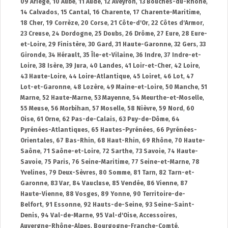
09 Ariège
,
10 Aube
,
11 Aude
,
12 Aveyron
,
13 Bouches-du-Rhône
,
14 Calvados
,
15 Cantal
,
16 Charente
,
17 Charente-Maritime
,
18 Cher
,
19 Corrèze
,
20 Corse
,
21 Côte-d'Or
,
22 Côtes d'Armor
,
23 Creuse
,
24 Dordogne
,
25 Doubs
,
26 Drôme
,
27 Eure
,
28 Eure-
et-Loire
,
29 Finistère
,
30 Gard
,
31 Haute-Garonne
,
32 Gers
,
33
Gironde
,
34 Hérault
,
35 Île-et-Vilaine
,
36 Indre
,
37 Indre-et-
Loire
,
38 Isère
,
39 Jura
,
40 Landes
,
41 Loir-et-Cher
,
42 Loire
,
43 Haute-Loire
,
44 Loire-Atlantique
,
45 Loiret
,
46 Lot
,
47
Lot-et-Garonne
,
48 Lozère
,
49 Maine-et-Loire
,
50 Manche
,
51
Marne
,
52 Haute-Marne
,
53 Mayenne
,
54 Meurthe-et-Moselle
,
55 Meuse
,
56 Morbihan
,
57 Moselle
,
58 Nièvre
,
59 Nord
,
60
Oise
,
61 Orne
,
62 Pas-de-Calais
,
63 Puy-de-Dôme
,
64
Pyrénées-Atlantiques
,
65 Hautes-Pyrénées
,
66 Pyrénées-
Orientales
,
67 Bas-Rhin
,
68 Haut-Rhin
,
69 Rhône
,
70 Haute-
Saône
,
71 Saône-et-Loire
,
72 Sarthe
,
73 Savoie
,
74 Haute-
Savoie
,
75 Paris
,
76 Seine-Maritime
,
77 Seine-et-Marne
,
78
Yvelines
,
79 Deux-Sèvres
,
80 Somme
,
81 Tarn
,
82 Tarn-et-
Garonne
,
83 Var
,
84 Vaucluse
,
85 Vendée
,
86 Vienne
,
87
Haute-Vienne
,
88 Vosges
,
89 Yonne
,
90 Territoire-de-
Belfort
,
91 Essonne
,
92 Hauts-de-Seine
,
93 Seine-Saint-
Denis
,
94 Val-de-Marne
,
95 Val-d'Oise
,
Accessoires
,
Auvergne-Rhône-Alpes
,
Bourgogne-Franche-Comté
,