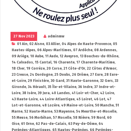
27 Nov 2023
adminmw
01 Ain
,
02 Aisne
,
03 Allier
,
04 Alpes de Haute-Provence
,
05
Hautes-Alpes
,
06 Alpes-Maritimes
,
07 Ardêche
,
08 Ardennes
,
09 Ariège
,
10 Aube
,
11 Aude
,
12 Aveyron
,
13 Bouches-du-Rhône
,
14 Calvados
,
15 Cantal
,
16 Charente
,
17 Charente-Maritime
,
18 Cher
,
19 Corrèze
,
20 Corse
,
21 Côte-d'Or
,
22 Côtes d'Armor
,
23 Creuse
,
24 Dordogne
,
25 Doubs
,
26 Drôme
,
27 Eure
,
28 Eure-
et-Loire
,
29 Finistère
,
30 Gard
,
31 Haute-Garonne
,
32 Gers
,
33
Gironde
,
34 Hérault
,
35 Île-et-Vilaine
,
36 Indre
,
37 Indre-et-
Loire
,
38 Isère
,
39 Jura
,
40 Landes
,
41 Loir-et-Cher
,
42 Loire
,
43 Haute-Loire
,
44 Loire-Atlantique
,
45 Loiret
,
46 Lot
,
47
Lot-et-Garonne
,
48 Lozère
,
49 Maine-et-Loire
,
50 Manche
,
51
Marne
,
52 Haute-Marne
,
53 Mayenne
,
54 Meurthe-et-Moselle
,
55 Meuse
,
56 Morbihan
,
57 Moselle
,
58 Nièvre
,
59 Nord
,
60
Oise
,
61 Orne
,
62 Pas-de-Calais
,
63 Puy-de-Dôme
,
64
Pyrénées-Atlantiques
,
65 Hautes-Pyrénées
,
66 Pyrénées-