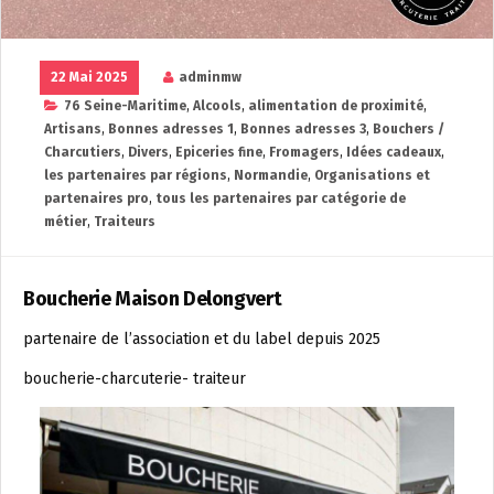
22 Mai 2025
adminmw
76 Seine-Maritime
,
Alcools
,
alimentation de proximité
,
Artisans
,
Bonnes adresses 1
,
Bonnes adresses 3
,
Bouchers /
Charcutiers
,
Divers
,
Epiceries fine
,
Fromagers
,
Idées cadeaux
,
les partenaires par régions
,
Normandie
,
Organisations et
partenaires pro
,
tous les partenaires par catégorie de
métier
,
Traiteurs
Boucherie Maison Delongvert
partenaire de l’association et du label depuis 2025
boucherie-charcuterie- traiteur