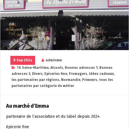
9 Sep 2024
adminmw
76 Seine-Maritime
,
Alcools
,
Bonnes adresses 1
,
Bonnes
adresses 3
,
Divers
,
Epiceries fine
,
Fromagers
,
Idées cadeaux
,
les partenaires par régions
,
Normandie
,
Primeurs
,
tous les
partenaires par catégorie de métier
Au marché d’Emma
partenaire de l’association et du label depuis 2024
épicerie fine