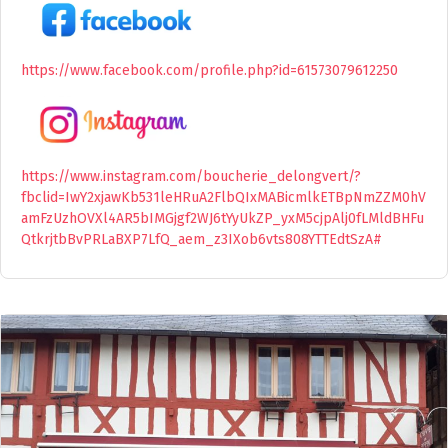
https://www.facebook.com/profile.php?id=61573079612250
https://www.instagram.com/boucherie_delongvert/?
fbclid=IwY2xjawKb531leHRuA2FlbQIxMABicmlkETBpNmZZM0hV
amFzUzhOVXl4AR5bIMGjgf2WJ6tYyUkZP_yxM5cjpAlj0fLMldBHFu
QtkrjtbBvPRLaBXP7LfQ_aem_z3IXob6vts808YTTEdtSzA#