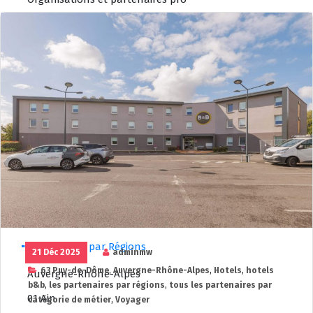
Artisans
Agences immobilières
Associations Moto
Clubs moto
Consignes casques et bagages
Divers
Entreprises
Groupes musicaux
Salles de spéctacle
Partenaires par Régions
21 Déc 2025
adminmw
63 Puy-de-Dôme
,
Auvergne-Rhône-Alpes
,
Hotels
,
hotels
Auvergne-Rhône-Alpes
b&b
,
les partenaires par régions
,
tous les partenaires par
01 Ain
catégorie de métier
,
Voyager