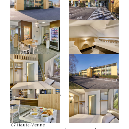
Nouvelle-Aquitaine
16 Charente
17 Charente-Maritime
19 Corrèze
23 Creuse
24 Dordogne
33 Gironde
40 Landes
47 Lot-et-Garonne
64 Pyrénées-Atlantiques
79 Deux-Sèvres
86 Vienne
87 Haute-Vienne