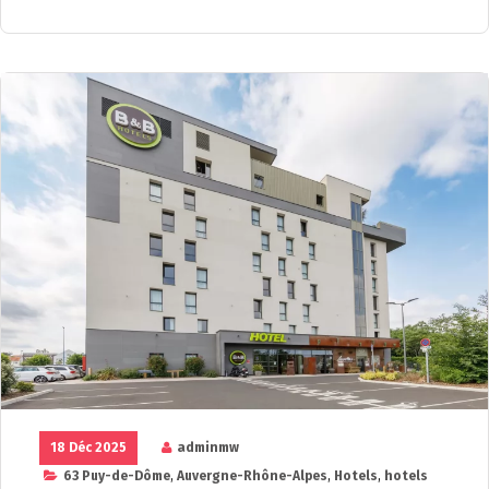
18 Déc 2025
adminmw
63 Puy-de-Dôme
,
Auvergne-Rhône-Alpes
,
Hotels
,
hotels