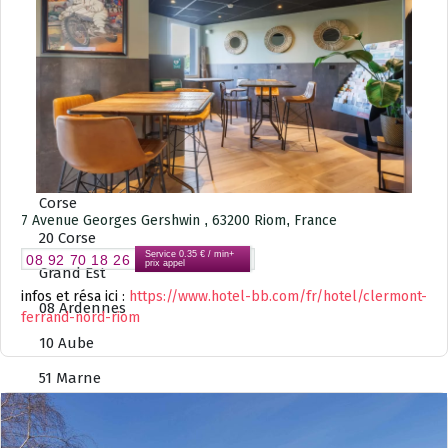
18 Cher
28 Eure-et-Loire
36 Indre
41 Loir-et-Cher
45 Loiret
Corse
,
,
7 Avenue Georges Gershwin
63200
Riom
France
20 Corse
Service 0.35 € / min+
08 92 70 18 26
prix appel
Grand Est
infos et résa ici :
https://www.hotel-bb.com/fr/hotel/clermont-
08 Ardennes
ferrand-nord-riom
10 Aube
51 Marne
52 Haute-Marne