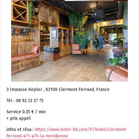
3 Impasse Kepler , 63100 Clermont Ferrand, France
Tél : 08 92 23 37 75
Service 0.35 € / min
+ prix appel
infos et résa :
https://www.hotel-bb.com/fr/hotel/clermont-
ferrand-a71-a75-la-meridienne