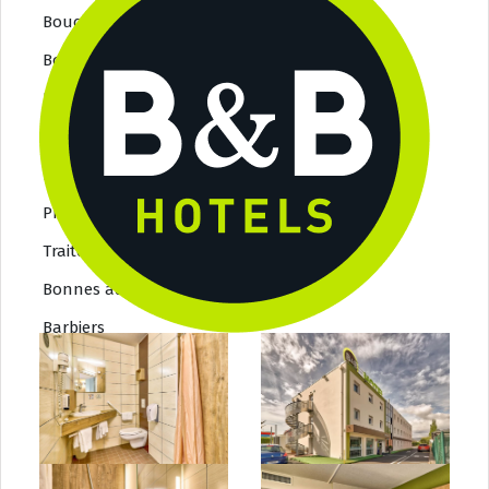
Bouchers / Charcutiers
Boulangers / Patissiers
Fromagers
Epiceries fine
Poissoniers
Primeurs
Traiteurs
Bonnes adresses 2
Barbiers
Beauté
Coiffeurs
opticiens
Tatoueurs