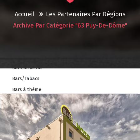
Accessoires
Autos écoles
Accueil
Les Partenaires Par Régions
Concessions
Archive Par Catégorie "63 Puy-De-Dôme"
Controles technique
Garages
Pièces
Bars & Restos
Bars/Tabacs
Bars à thème
Brasseries
Pizzerias
Restaurants
Restaurants à thème