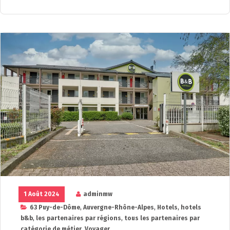
1 Août 2024
adminmw
63 Puy-de-Dôme
,
Auvergne-Rhône-Alpes
,
Hotels
,
hotels
b&b
,
les partenaires par régions
,
tous les partenaires par
catégorie de métier
,
Voyager