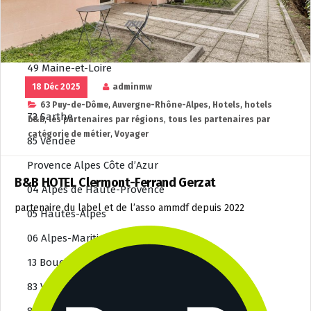
Pays de la Loire
44 Loire-Atlantique
49 Maine-et-Loire
18 Déc 2025
adminmw
53 Mayenne
63 Puy-de-Dôme
,
Auvergne-Rhône-Alpes
,
Hotels
,
hotels
72 Sarthe
b&b
,
les partenaires par régions
,
tous les partenaires par
catégorie de métier
,
Voyager
85 Vendée
Provence Alpes Côte d’Azur
B&B HOTEL Clermont-Ferrand Gerzat
04 Alpes de Haute-Provence
partenaire du label et de l’asso ammdf depuis 2022
05 Hautes-Alpes
06 Alpes-Maritimes
13 Bouches-du-Rhône
83 Var