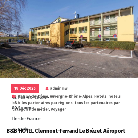
54 Meurthe-et-Moselle
57 Moselle
67 Bas-Rhin
68 Haut-Rhin
88 Vosges
Hauts-de-France
02 Aisne
59 Nord
60 Oise
18 Déc 2025
adminmw
62 Pas-de-Calais
63 Puy-de-Dôme
,
Auvergne-Rhône-Alpes
,
Hotels
,
hotels
b&b
,
les partenaires par régions
,
tous les partenaires par
80 Somme
catégorie de métier
,
Voyager
Ile-de-France
75 Paris
B&B HOTEL Clermont-Ferrand Le Brézet Aéroport