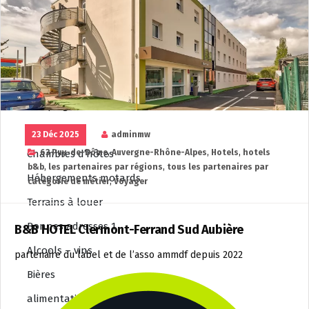
Salons de thé
Voyager
Tous les hôtels
hôtels F1
Campings
Gites
23 Déc 2025
adminmw
Chambres d’hôtes
63 Puy-de-Dôme
,
Auvergne-Rhône-Alpes
,
Hotels
,
hotels
b&b
,
les partenaires par régions
,
tous les partenaires par
Hébergements motards
catégorie de métier
,
Voyager
Terrains à louer
Bonnes adresses 1
B&B HOTEL Clermont-Ferrand Sud Aubière
Alcools – vins
partenaire du label et de l’asso ammdf depuis 2022
Bières
alimentation de proximité