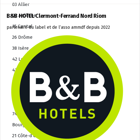
03 Allier
07 Ardêche
B&B HOTEL Clermont-Ferrand Nord Riom
15 Cantal
partenaire du label et de l’asso ammdf depuis 2022
26 Drôme
38 Isère
42 Loire
43 Haute-Loire
63 Puy-de-Dôme
69 Rhône
73 Savoie
74 Haute-Savoie
Bourgogne-Franche-Comté
21 Côte-d’Or