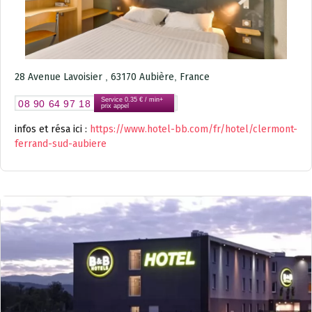
28 Avenue Lavoisier
,
63170
Aubière
,
France
Service 0.35 € / min+
08 90 64 97 18
prix appel
infos et résa ici :
https://www.hotel-bb.com/fr/hotel/clermont-
ferrand-sud-aubiere