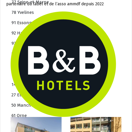
77 Seine-et-Marne
partenaire du label et de l’asso ammdf depuis 2022
78 Yvelines
91 Essonne
92 Hauts-de-Seine
93 Seine-Saint-Denis
94 Val-de-Marne
95 Val-d’Oise
Normandie
14 Calvados
27 Eure
50 Manche
61 Orne
76 Seine-Maritime