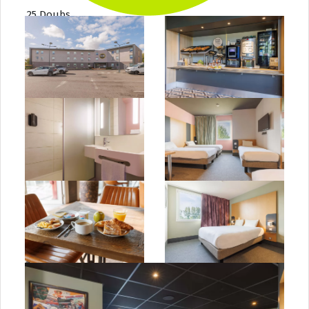
25 Doubs
39 Jura
58 Nièvre
70 Haute-Saône
71 Saône-et-Loire
89 Yonne
90 Territoire-de-Belfort
Bretagne
22 Côtes d’Armor
29 Finistère
35 Île-et-Vilaine
56 Morbihan
Centre-Val de Loire