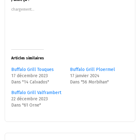
une
une
nouvelle
nouvelle
chargement…
fenêtre)
fenêtre)
Articles similaires
Buffalo Grill Touques
Buffalo Grill Ploermel
17 décembre 2023
17 janvier 2024
Dans "14 Calvados"
Dans "56 Morbihan"
Buffalo Grill Valframbert
22 décembre 2023
Dans "61 Orne"