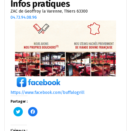
Infos pratiques
ZAC de Geoffroy la Varenne, Thiers 63300
04.73.94.08.96
https://www.facebook.com/buffalogrill
Partager :
Cliquez
Cliquez
pour
pour
partager
partager
sur
sur
Twitter(ouvre
Facebook(ouvre
dans
dans
J’aime ça :