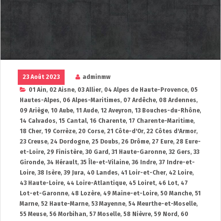
23 Août 2023
adminmw
01 Ain
,
02 Aisne
,
03 Allier
,
04 Alpes de Haute-Provence
,
05
Hautes-Alpes
,
06 Alpes-Maritimes
,
07 Ardêche
,
08 Ardennes
,
09 Ariège
,
10 Aube
,
11 Aude
,
12 Aveyron
,
13 Bouches-du-Rhône
,
14 Calvados
,
15 Cantal
,
16 Charente
,
17 Charente-Maritime
,
18 Cher
,
19 Corrèze
,
20 Corse
,
21 Côte-d'Or
,
22 Côtes d'Armor
,
23 Creuse
,
24 Dordogne
,
25 Doubs
,
26 Drôme
,
27 Eure
,
28 Eure-
et-Loire
,
29 Finistère
,
30 Gard
,
31 Haute-Garonne
,
32 Gers
,
33
Gironde
,
34 Hérault
,
35 Île-et-Vilaine
,
36 Indre
,
37 Indre-et-
Loire
,
38 Isère
,
39 Jura
,
40 Landes
,
41 Loir-et-Cher
,
42 Loire
,
43 Haute-Loire
,
44 Loire-Atlantique
,
45 Loiret
,
46 Lot
,
47
Lot-et-Garonne
,
48 Lozère
,
49 Maine-et-Loire
,
50 Manche
,
51
Marne
,
52 Haute-Marne
,
53 Mayenne
,
54 Meurthe-et-Moselle
,
55 Meuse
,
56 Morbihan
,
57 Moselle
,
58 Nièvre
,
59 Nord
,
60