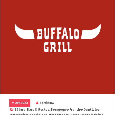
9 Oct 2023
adminmw
39 Jura
,
Bars & Restos
,
Bourgogne-Franche-Comté
,
les