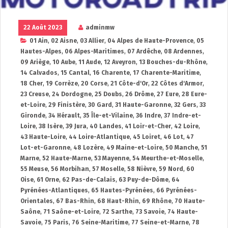
22 Août 2023
adminmw
01 Ain
,
02 Aisne
,
03 Allier
,
04 Alpes de Haute-Provence
,
05
Hautes-Alpes
,
06 Alpes-Maritimes
,
07 Ardêche
,
08 Ardennes
,
09 Ariège
,
10 Aube
,
11 Aude
,
12 Aveyron
,
13 Bouches-du-Rhône
,
14 Calvados
,
15 Cantal
,
16 Charente
,
17 Charente-Maritime
,
18 Cher
,
19 Corrèze
,
20 Corse
,
21 Côte-d'Or
,
22 Côtes d'Armor
,
23 Creuse
,
24 Dordogne
,
25 Doubs
,
26 Drôme
,
27 Eure
,
28 Eure-
et-Loire
,
29 Finistère
,
30 Gard
,
31 Haute-Garonne
,
32 Gers
,
33
Gironde
,
34 Hérault
,
35 Île-et-Vilaine
,
36 Indre
,
37 Indre-et-
Loire
,
38 Isère
,
39 Jura
,
40 Landes
,
41 Loir-et-Cher
,
42 Loire
,
43 Haute-Loire
,
44 Loire-Atlantique
,
45 Loiret
,
46 Lot
,
47
Lot-et-Garonne
,
48 Lozère
,
49 Maine-et-Loire
,
50 Manche
,
51
Marne
,
52 Haute-Marne
,
53 Mayenne
,
54 Meurthe-et-Moselle
,
55 Meuse
,
56 Morbihan
,
57 Moselle
,
58 Nièvre
,
59 Nord
,
60
Oise
,
61 Orne
,
62 Pas-de-Calais
,
63 Puy-de-Dôme
,
64
Pyrénées-Atlantiques
,
65 Hautes-Pyrénées
,
66 Pyrénées-
Orientales
,
67 Bas-Rhin
,
68 Haut-Rhin
,
69 Rhône
,
70 Haute-
Saône
,
71 Saône-et-Loire
,
72 Sarthe
,
73 Savoie
,
74 Haute-
Savoie
,
75 Paris
,
76 Seine-Maritime
,
77 Seine-et-Marne
,
78