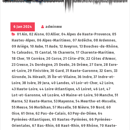
6 Jan 2024
adminmw
01 Ain
,
02 Aisne
,
03 Allier
,
04 Alpes de Haute-Provence
,
05
Hautes-Alpes
,
06 Alpes-Maritimes
,
07 Ardêche
,
08 Ardennes
,
09 Ariège
,
10 Aube
,
11 Aude
,
12 Aveyron
,
13 Bouches-du-Rhône
,
14 Calvados
,
15 Cantal
,
16 Charente
,
17 Charente-Maritime
,
18 Cher
,
19 Corrèze
,
20 Corse
,
21 Côte-d'Or
,
22 Côtes d'Armor
,
23 Creuse
,
24 Dordogne
,
25 Doubs
,
26 Drôme
,
27 Eure
,
28 Eure-
et-Loire
,
29 Finistère
,
30 Gard
,
31 Haute-Garonne
,
32 Gers
,
33
Gironde
,
34 Hérault
,
35 Île-et-Vilaine
,
36 Indre
,
37 Indre-et-
Loire
,
38 Isère
,
39 Jura
,
40 Landes
,
41 Loir-et-Cher
,
42 Loire
,
43 Haute-Loire
,
44 Loire-Atlantique
,
45 Loiret
,
46 Lot
,
47
Lot-et-Garonne
,
48 Lozère
,
49 Maine-et-Loire
,
50 Manche
,
51
Marne
,
52 Haute-Marne
,
53 Mayenne
,
54 Meurthe-et-Moselle
,
55 Meuse
,
56 Morbihan
,
57 Moselle
,
58 Nièvre
,
59 Nord
,
60
Oise
,
61 Orne
,
62 Pas-de-Calais
,
63 Puy-de-Dôme
,
64
Pyrénées-Atlantiques
,
65 Hautes-Pyrénées
,
66 Pyrénées-
Orientales
,
67 Bas-Rhin
,
68 Haut-Rhin
,
69 Rhône
,
70 Haute-