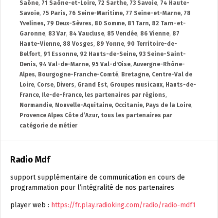
Saône
,
71 Saône-et-Loire
,
72 Sarthe
,
73 Savoie
,
74 Haute-
Savoie
,
75 Paris
,
76 Seine-Maritime
,
77 Seine-et-Marne
,
78
Yvelines
,
79 Deux-Sèvres
,
80 Somme
,
81 Tarn
,
82 Tarn-et-
Garonne
,
83 Var
,
84 Vaucluse
,
85 Vendée
,
86 Vienne
,
87
Haute-Vienne
,
88 Vosges
,
89 Yonne
,
90 Territoire-de-
Belfort
,
91 Essonne
,
92 Hauts-de-Seine
,
93 Seine-Saint-
Denis
,
94 Val-de-Marne
,
95 Val-d'Oise
,
Auvergne-Rhône-
Alpes
,
Bourgogne-Franche-Comté
,
Bretagne
,
Centre-Val de
Loire
,
Corse
,
Divers
,
Grand Est
,
Groupes musicaux
,
Hauts-de-
France
,
Ile-de-France
,
les partenaires par régions
,
Normandie
,
Nouvelle-Aquitaine
,
Occitanie
,
Pays de la Loire
,
Provence Alpes Côte d’Azur
,
tous les partenaires par
catégorie de métier
Radio Mdf
support supplémentaire de communication en cours de
programmation pour l’intégralité de nos partenaires
player web :
https://fr.play.radioking.com/radio/radio-mdf1