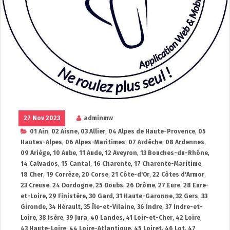
27 Nov 2023
adminmw
01 Ain
,
02 Aisne
,
03 Allier
,
04 Alpes de Haute-Provence
,
05
Hautes-Alpes
,
06 Alpes-Maritimes
,
07 Ardêche
,
08 Ardennes
,
09 Ariège
,
10 Aube
,
11 Aude
,
12 Aveyron
,
13 Bouches-du-Rhône
,
14 Calvados
,
15 Cantal
,
16 Charente
,
17 Charente-Maritime
,
18 Cher
,
19 Corrèze
,
20 Corse
,
21 Côte-d'Or
,
22 Côtes d'Armor
,
23 Creuse
,
24 Dordogne
,
25 Doubs
,
26 Drôme
,
27 Eure
,
28 Eure-
et-Loire
,
29 Finistère
,
30 Gard
,
31 Haute-Garonne
,
32 Gers
,
33
Gironde
,
34 Hérault
,
35 Île-et-Vilaine
,
36 Indre
,
37 Indre-et-
Loire
,
38 Isère
,
39 Jura
,
40 Landes
,
41 Loir-et-Cher
,
42 Loire
,
43 Haute-Loire
,
44 Loire-Atlantique
,
45 Loiret
,
46 Lot
,
47