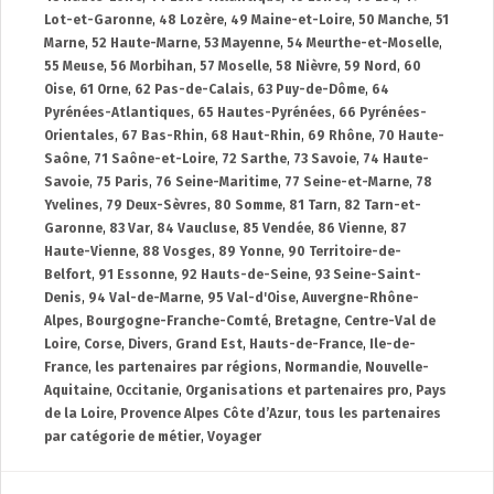
Lot-et-Garonne
,
48 Lozère
,
49 Maine-et-Loire
,
50 Manche
,
51
Marne
,
52 Haute-Marne
,
53 Mayenne
,
54 Meurthe-et-Moselle
,
55 Meuse
,
56 Morbihan
,
57 Moselle
,
58 Nièvre
,
59 Nord
,
60
Oise
,
61 Orne
,
62 Pas-de-Calais
,
63 Puy-de-Dôme
,
64
Pyrénées-Atlantiques
,
65 Hautes-Pyrénées
,
66 Pyrénées-
Orientales
,
67 Bas-Rhin
,
68 Haut-Rhin
,
69 Rhône
,
70 Haute-
Saône
,
71 Saône-et-Loire
,
72 Sarthe
,
73 Savoie
,
74 Haute-
Savoie
,
75 Paris
,
76 Seine-Maritime
,
77 Seine-et-Marne
,
78
Yvelines
,
79 Deux-Sèvres
,
80 Somme
,
81 Tarn
,
82 Tarn-et-
Garonne
,
83 Var
,
84 Vaucluse
,
85 Vendée
,
86 Vienne
,
87
Haute-Vienne
,
88 Vosges
,
89 Yonne
,
90 Territoire-de-
Belfort
,
91 Essonne
,
92 Hauts-de-Seine
,
93 Seine-Saint-
Denis
,
94 Val-de-Marne
,
95 Val-d'Oise
,
Auvergne-Rhône-
Alpes
,
Bourgogne-Franche-Comté
,
Bretagne
,
Centre-Val de
Loire
,
Corse
,
Divers
,
Grand Est
,
Hauts-de-France
,
Ile-de-
France
,
les partenaires par régions
,
Normandie
,
Nouvelle-
Aquitaine
,
Occitanie
,
Organisations et partenaires pro
,
Pays
de la Loire
,
Provence Alpes Côte d’Azur
,
tous les partenaires
par catégorie de métier
,
Voyager