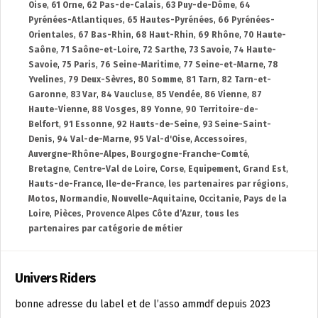
Oise
,
61 Orne
,
62 Pas-de-Calais
,
63 Puy-de-Dôme
,
64
Pyrénées-Atlantiques
,
65 Hautes-Pyrénées
,
66 Pyrénées-
Orientales
,
67 Bas-Rhin
,
68 Haut-Rhin
,
69 Rhône
,
70 Haute-
Saône
,
71 Saône-et-Loire
,
72 Sarthe
,
73 Savoie
,
74 Haute-
Savoie
,
75 Paris
,
76 Seine-Maritime
,
77 Seine-et-Marne
,
78
Yvelines
,
79 Deux-Sèvres
,
80 Somme
,
81 Tarn
,
82 Tarn-et-
Garonne
,
83 Var
,
84 Vaucluse
,
85 Vendée
,
86 Vienne
,
87
Haute-Vienne
,
88 Vosges
,
89 Yonne
,
90 Territoire-de-
Belfort
,
91 Essonne
,
92 Hauts-de-Seine
,
93 Seine-Saint-
Denis
,
94 Val-de-Marne
,
95 Val-d'Oise
,
Accessoires
,
Auvergne-Rhône-Alpes
,
Bourgogne-Franche-Comté
,
Bretagne
,
Centre-Val de Loire
,
Corse
,
Equipement
,
Grand Est
,
Hauts-de-France
,
Ile-de-France
,
les partenaires par régions
,
Motos
,
Normandie
,
Nouvelle-Aquitaine
,
Occitanie
,
Pays de la
Loire
,
Pièces
,
Provence Alpes Côte d’Azur
,
tous les
partenaires par catégorie de métier
Univers Riders
bonne adresse du label et de l’asso ammdf depuis 2023