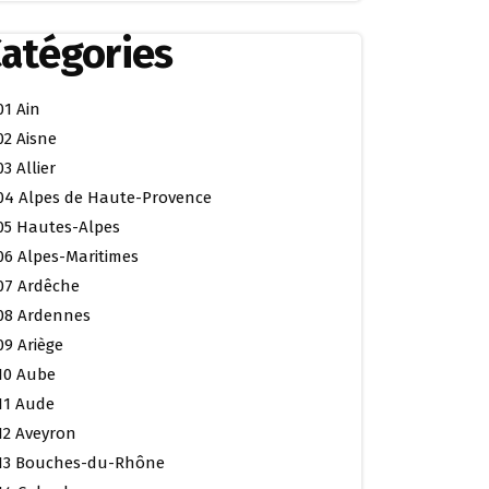
atégories
01 Ain
02 Aisne
03 Allier
04 Alpes de Haute-Provence
05 Hautes-Alpes
06 Alpes-Maritimes
07 Ardêche
08 Ardennes
09 Ariège
10 Aube
11 Aude
12 Aveyron
13 Bouches-du-Rhône