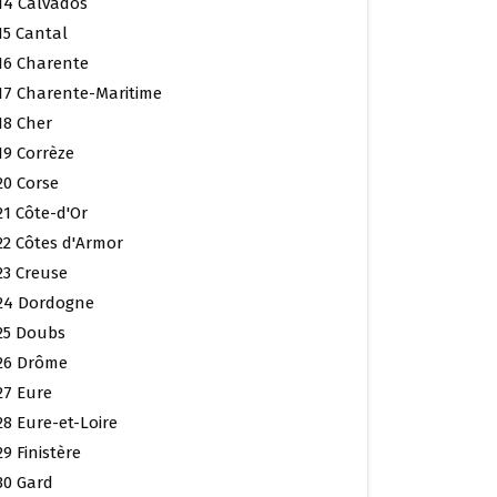
14 Calvados
15 Cantal
16 Charente
17 Charente-Maritime
18 Cher
19 Corrèze
20 Corse
21 Côte-d'Or
22 Côtes d'Armor
23 Creuse
24 Dordogne
25 Doubs
26 Drôme
27 Eure
28 Eure-et-Loire
29 Finistère
30 Gard