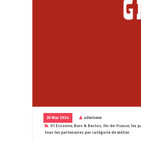
30 Mar 2024
adminmw
91 Essonne
,
Bars & Restos
,
Ile-de-France
,
les p
tous les partenaires par catégorie de métier