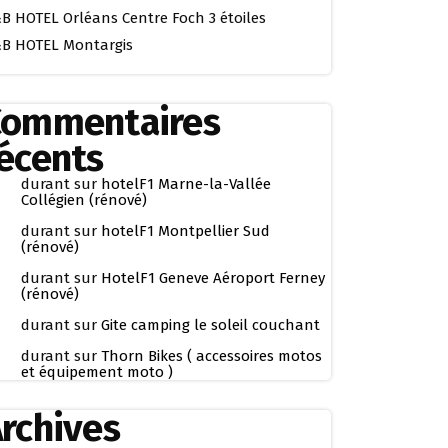
B HOTEL Orléans Centre Foch 3 étoiles
B HOTEL Montargis
Commentaires
écents
durant
sur
hotelF1 Marne-la-Vallée
Collégien (rénové)
durant
sur
hotelF1 Montpellier Sud
(rénové)
durant
sur
HotelF1 Geneve Aéroport Ferney
(rénové)
durant
sur
Gite camping le soleil couchant
durant
sur
Thorn Bikes ( accessoires motos
et équipement moto )
rchives