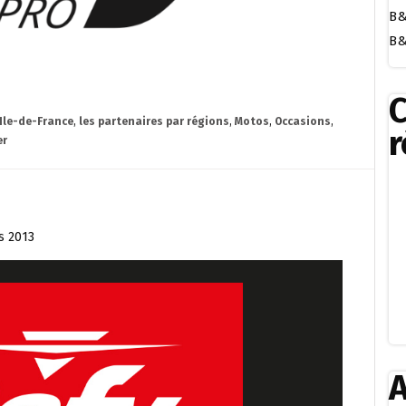
B&
B&
Ile-de-France
,
les partenaires par régions
,
Motos
,
Occasions
,
r
er
s 2013
A