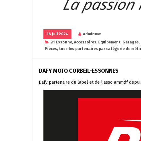
16 Juil 2024
adminmw
91 Essonne
,
Accessoires
,
Equipement
,
Garages
,
Pièces
,
tous les partenaires par catégorie de méti
DAFY MOTO CORBEIL-ESSONNES
Dafy partenaire du label et de l’asso ammdf depui