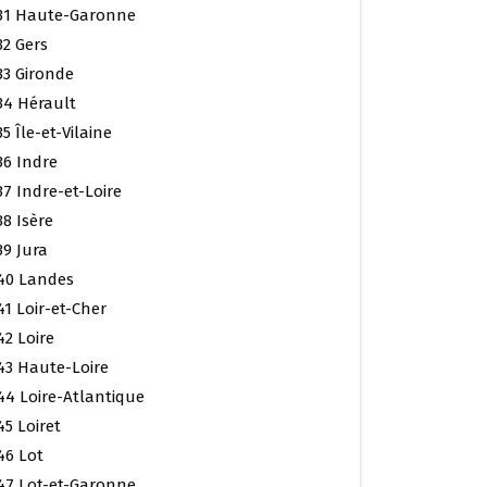
31 Haute-Garonne
32 Gers
33 Gironde
34 Hérault
35 Île-et-Vilaine
36 Indre
37 Indre-et-Loire
38 Isère
39 Jura
40 Landes
41 Loir-et-Cher
42 Loire
43 Haute-Loire
44 Loire-Atlantique
45 Loiret
46 Lot
47 Lot-et-Garonne