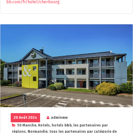
bb.com/fr/hotel/cherbourg
20 Août 2024
adminmw
50 Manche
,
Hotels
,
hotels b&b
,
les partenaires par
régions
,
Normandie
,
tous les partenaires par catégorie de