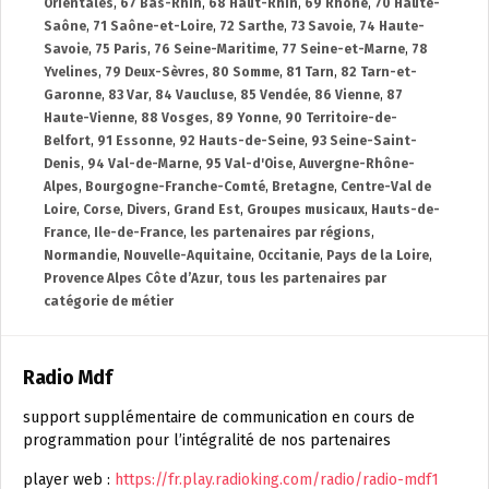
Orientales
,
67 Bas-Rhin
,
68 Haut-Rhin
,
69 Rhône
,
70 Haute-
Saône
,
71 Saône-et-Loire
,
72 Sarthe
,
73 Savoie
,
74 Haute-
Savoie
,
75 Paris
,
76 Seine-Maritime
,
77 Seine-et-Marne
,
78
Yvelines
,
79 Deux-Sèvres
,
80 Somme
,
81 Tarn
,
82 Tarn-et-
Garonne
,
83 Var
,
84 Vaucluse
,
85 Vendée
,
86 Vienne
,
87
Haute-Vienne
,
88 Vosges
,
89 Yonne
,
90 Territoire-de-
Belfort
,
91 Essonne
,
92 Hauts-de-Seine
,
93 Seine-Saint-
Denis
,
94 Val-de-Marne
,
95 Val-d'Oise
,
Auvergne-Rhône-
Alpes
,
Bourgogne-Franche-Comté
,
Bretagne
,
Centre-Val de
Loire
,
Corse
,
Divers
,
Grand Est
,
Groupes musicaux
,
Hauts-de-
France
,
Ile-de-France
,
les partenaires par régions
,
Normandie
,
Nouvelle-Aquitaine
,
Occitanie
,
Pays de la Loire
,
Provence Alpes Côte d’Azur
,
tous les partenaires par
catégorie de métier
Radio Mdf
support supplémentaire de communication en cours de
programmation pour l’intégralité de nos partenaires
player web :
https://fr.play.radioking.com/radio/radio-mdf1