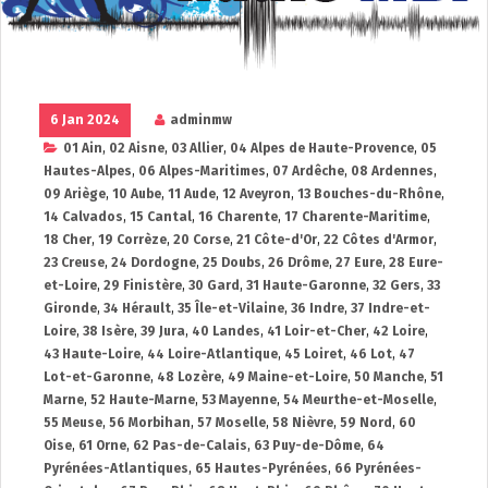
6 Jan 2024
adminmw
01 Ain
,
02 Aisne
,
03 Allier
,
04 Alpes de Haute-Provence
,
05
Hautes-Alpes
,
06 Alpes-Maritimes
,
07 Ardêche
,
08 Ardennes
,
09 Ariège
,
10 Aube
,
11 Aude
,
12 Aveyron
,
13 Bouches-du-Rhône
,
14 Calvados
,
15 Cantal
,
16 Charente
,
17 Charente-Maritime
,
18 Cher
,
19 Corrèze
,
20 Corse
,
21 Côte-d'Or
,
22 Côtes d'Armor
,
23 Creuse
,
24 Dordogne
,
25 Doubs
,
26 Drôme
,
27 Eure
,
28 Eure-
et-Loire
,
29 Finistère
,
30 Gard
,
31 Haute-Garonne
,
32 Gers
,
33
Gironde
,
34 Hérault
,
35 Île-et-Vilaine
,
36 Indre
,
37 Indre-et-
Loire
,
38 Isère
,
39 Jura
,
40 Landes
,
41 Loir-et-Cher
,
42 Loire
,
43 Haute-Loire
,
44 Loire-Atlantique
,
45 Loiret
,
46 Lot
,
47
Lot-et-Garonne
,
48 Lozère
,
49 Maine-et-Loire
,
50 Manche
,
51
Marne
,
52 Haute-Marne
,
53 Mayenne
,
54 Meurthe-et-Moselle
,
55 Meuse
,
56 Morbihan
,
57 Moselle
,
58 Nièvre
,
59 Nord
,
60
Oise
,
61 Orne
,
62 Pas-de-Calais
,
63 Puy-de-Dôme
,
64
Pyrénées-Atlantiques
,
65 Hautes-Pyrénées
,
66 Pyrénées-