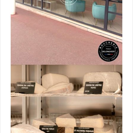
Occitanie
09 Ariège
11 Aude
12 Aveyron
30 Gard
31 Haute-Garonne
34 Hérault
46 Lot
48 Lozère
65 Hautes-Pyrénées
66 Pyrénées-Orientales
81 Tarn
82 Tarn-et-Garonne