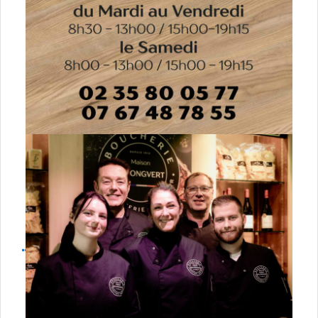
Artisans
Agences immobilières
Associations Moto
Clubs moto
Consignes casques et bagages
Divers
Entreprises
Groupes musicaux
Salles de spéctacle
Partenaires par Régions
Auvergne-Rhône-Alpes
01 Ain