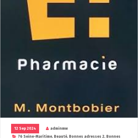
12 Sep 2024
adminmw
76 Seine-Maritime
,
Beauté
,
Bonnes adresses 2
,
Bonnes