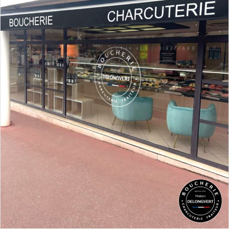
Salons de thé
Voyager
Tous les hôtels
hôtels F1
Campings
Gites
Chambres d’hôtes
Hébergements motards
Terrains à louer
Bonnes adresses 1
Alcools – vins
Bières
alimentation de proximité