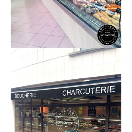
Nouvelle-Aquitaine
16 Charente
17 Charente-Maritime
19 Corrèze
23 Creuse
24 Dordogne
33 Gironde
40 Landes
47 Lot-et-Garonne
64 Pyrénées-Atlantiques
79 Deux-Sèvres
86 Vienne
87 Haute-Vienne