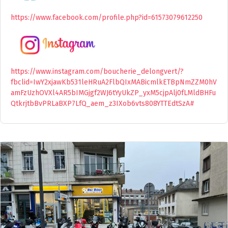
https://www.facebook.com/profile.php?id=61573079612250
https://www.instagram.com/boucherie_delongvert/?
fbclid=IwY2xjawKb531leHRuA2FlbQIxMABicmlkETBpNmZZM0hV
amFzUzhOVXl4AR5bIMGjgf2WJ6tYyUkZP_yxM5cjpAlj0fLMldBHFu
QtkrjtbBvPRLaBXP7LfQ_aem_z3IXob6vts808YTTEdtSzA#