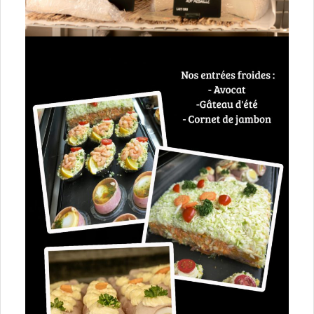
Pays de la Loire
44 Loire-Atlantique
49 Maine-et-Loire
53 Mayenne
72 Sarthe
85 Vendée
Provence Alpes Côte d’Azur
04 Alpes de Haute-Provence
05 Hautes-Alpes
06 Alpes-Maritimes
13 Bouches-du-Rhône
83 Var