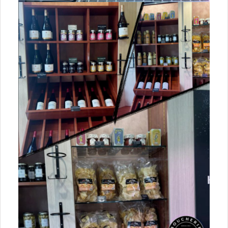
18 Cher
28 Eure-et-Loire
36 Indre
41 Loir-et-Cher
45 Loiret
Corse
20 Corse
Grand Est
08 Ardennes
10 Aube
51 Marne
52 Haute-Marne