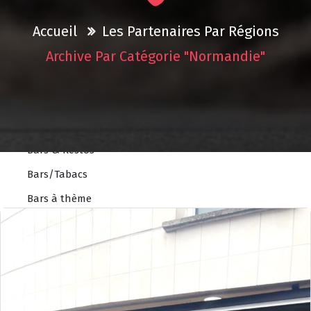
Accessoires
Autos écoles
Accueil
Les Partenaires Par Régions
Concessions
Archive Par Catégorie "Normandie"
Controles technique
Garages
Pièces
Bars & Restos
Bars/Tabacs
Bars à thème
Brasseries
Pizzerias
Restaurants
Restaurants à thème