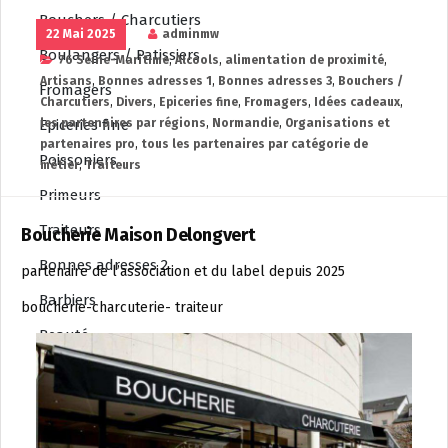
Bouchers / Charcutiers
22 Mai 2025
adminmw
Boulangers / Patissiers
76 Seine-Maritime
,
Alcools
,
alimentation de proximité
,
Artisans
,
Bonnes adresses 1
,
Bonnes adresses 3
,
Bouchers /
Fromagers
Charcutiers
,
Divers
,
Epiceries fine
,
Fromagers
,
Idées cadeaux
,
Epiceries fine
les partenaires par régions
,
Normandie
,
Organisations et
partenaires pro
,
tous les partenaires par catégorie de
Poissoniers
métier
,
Traiteurs
Primeurs
Traiteurs
Boucherie Maison Delongvert
Bonnes adresses 2
partenaire de l’association et du label depuis 2025
Barbiers
boucherie-charcuterie- traiteur
Beauté
Coiffeurs
opticiens
Tatoueurs