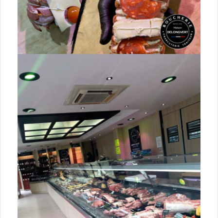
77 Seine-et-Marne
78 Yvelines
91 Essonne
92 Hauts-de-Seine
93 Seine-Saint-Denis
94 Val-de-Marne
95 Val-d’Oise
Normandie
14 Calvados
27 Eure
50 Manche
61 Orne
76 Seine-Maritime