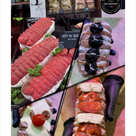
54 Meurthe-et-Moselle
57 Moselle
67 Bas-Rhin
68 Haut-Rhin
88 Vosges
Hauts-de-France
02 Aisne
59 Nord
60 Oise
62 Pas-de-Calais
80 Somme
Ile-de-France
75 Paris