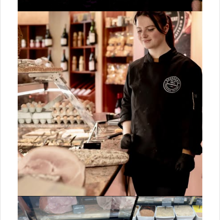
03 Allier
07 Ardêche
15 Cantal
26 Drôme
38 Isère
42 Loire
43 Haute-Loire
63 Puy-de-Dôme
69 Rhône
73 Savoie
74 Haute-Savoie
Bourgogne-Franche-Comté
21 Côte-d’Or