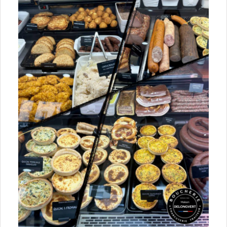
25 Doubs
39 Jura
58 Nièvre
70 Haute-Saône
71 Saône-et-Loire
89 Yonne
90 Territoire-de-Belfort
Bretagne
22 Côtes d’Armor
29 Finistère
35 Île-et-Vilaine
56 Morbihan
Centre-Val de Loire