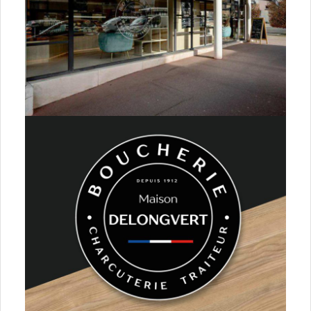
Bonnes adresses 3
Bijoutiers
Cordonniers – Couture
Cigarettes électroniques
Couteaux
Fleuristes
Idées cadeaux – Bijoux
Hi tech
Presse
Relais colis
Sports
Vétements
Organisations et partenaires pro