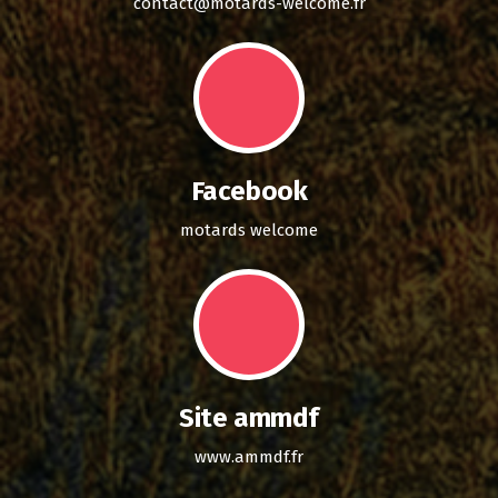
contact@motards-welcome.fr
Facebook
motards welcome
Site ammdf
www.ammdf.fr