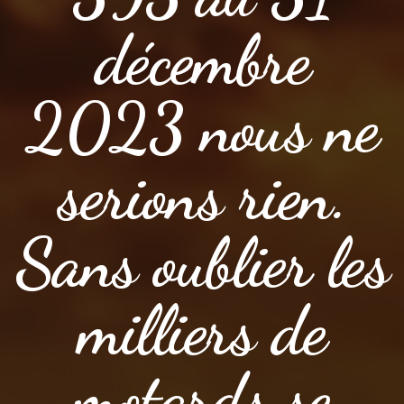
décembre
2023 nous ne
serions rien.
Sans oublier les
milliers de
motards se