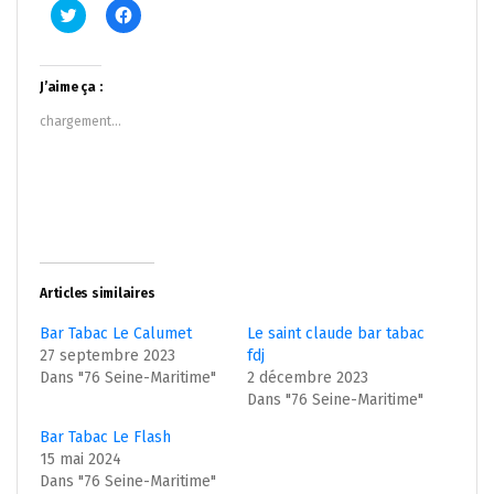
Cliquez
Cliquez
pour
pour
partager
partager
sur
sur
Twitter(ouvre
Facebook(ouvre
dans
dans
J’aime ça :
une
une
nouvelle
nouvelle
chargement…
fenêtre)
fenêtre)
Articles similaires
Bar Tabac Le Calumet
Le saint claude bar tabac
27 septembre 2023
fdj
Dans "76 Seine-Maritime"
2 décembre 2023
Dans "76 Seine-Maritime"
Bar Tabac Le Flash
15 mai 2024
Dans "76 Seine-Maritime"