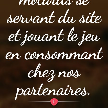
servant du site
et jouant le jeu
en consommant
chez nos
partenaires.