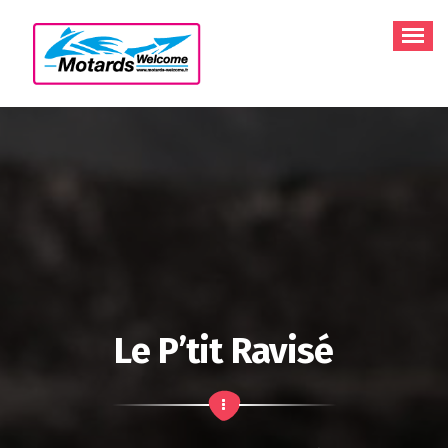
Aller
au
contenu
Le P’tit Ravisé