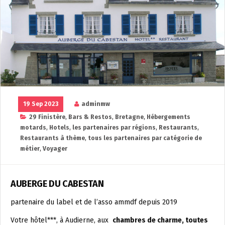
19 Sep 2023
adminmw
29 Finistère
,
Bars & Restos
,
Bretagne
,
Hébergements
motards
,
Hotels
,
les partenaires par régions
,
Restaurants
,
Restaurants à thème
,
tous les partenaires par catégorie de
métier
,
Voyager
AUBERGE DU CABESTAN
partenaire du label et de l’asso ammdf depuis 2019
Votre hôtel***, à Audierne, aux
chambres de charme, toutes