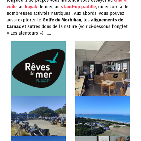
longueurs de plages vous invitent à vous essayer au
char à
voile
, au
kayak
de mer, au
stand-up paddle
, ou encore à de
nombreuses activités nautiques . Aux abords, vous pouvez
aussi explorer le
Golfe du Morbihan
, les
alignements de
Carnac
et autres dons de la nature (voir ci-dessous l’onglet
« Les alentours »). …..