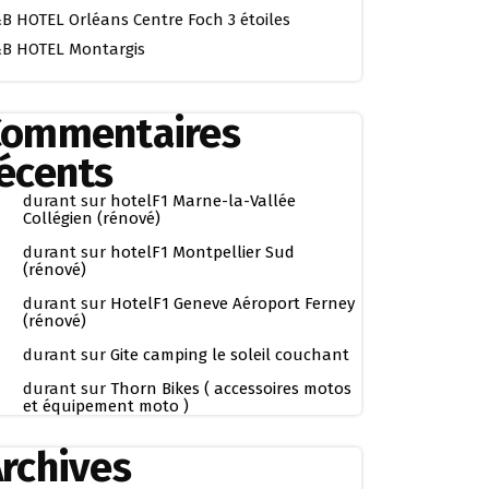
B HOTEL Orléans Centre Foch 3 étoiles
B HOTEL Montargis
Commentaires
écents
durant
sur
hotelF1 Marne-la-Vallée
Collégien (rénové)
durant
sur
hotelF1 Montpellier Sud
(rénové)
durant
sur
HotelF1 Geneve Aéroport Ferney
(rénové)
durant
sur
Gite camping le soleil couchant
durant
sur
Thorn Bikes ( accessoires motos
et équipement moto )
rchives