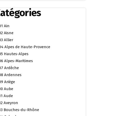
atégories
01 Ain
02 Aisne
03 Allier
04 Alpes de Haute-Provence
05 Hautes-Alpes
06 Alpes-Maritimes
07 Ardêche
08 Ardennes
09 Ariège
10 Aube
11 Aude
12 Aveyron
13 Bouches-du-Rhône