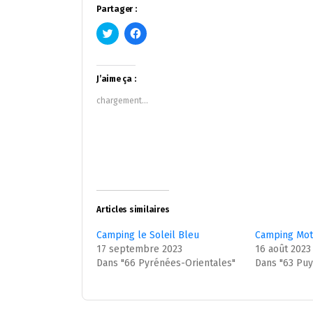
Partager :
Cliquez
Cliquez
pour
pour
partager
partager
sur
sur
Twitter(ouvre
Facebook(ouvre
dans
dans
J’aime ça :
une
une
nouvelle
nouvelle
chargement…
fenêtre)
fenêtre)
Articles similaires
Camping le Soleil Bleu
Camping Mot
17 septembre 2023
16 août 2023
Dans "66 Pyrénées-Orientales"
Dans "63 Pu