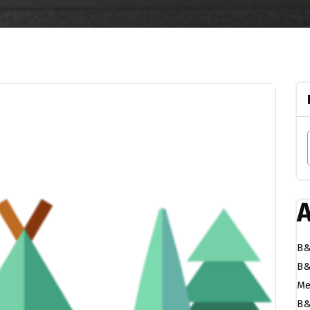
A
B&
B&
Me
B&