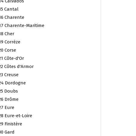
14 Calvados
15 Cantal
16 Charente
17 Charente-Maritime
18 Cher
19 Corrèze
20 Corse
21 Côte-d'Or
22 Côtes d'Armor
23 Creuse
24 Dordogne
25 Doubs
26 Drôme
27 Eure
28 Eure-et-Loire
29 Finistère
30 Gard