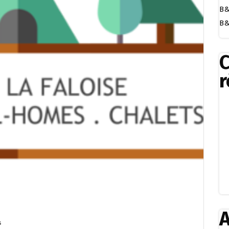
B&
B&
r
A
s