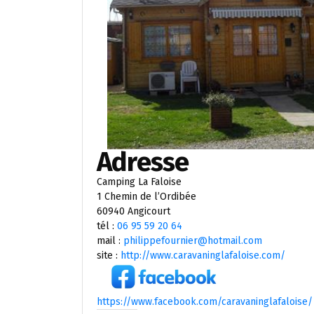
Adresse
Camping La Faloise
1 Chemin de l’Ordibée
60940 Angicourt
tél :
06 95 59 20 64
mail :
philippefournier@hotmail.com
site :
http://www.caravaninglafaloise.com/
https://www.facebook.com/caravaninglafaloise/