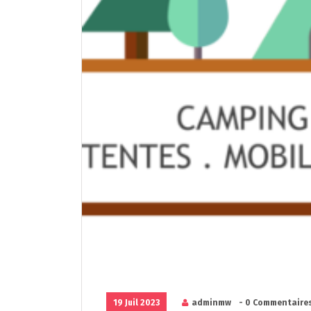
19 Juil 2023
adminmw
- 0 Commentaire