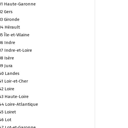
31 Haute-Garonne
32 Gers
33 Gironde
34 Hérault
35 Île-et-Vilaine
36 Indre
37 Indre-et-Loire
38 Isère
39 Jura
40 Landes
41 Loir-et-Cher
42 Loire
43 Haute-Loire
44 Loire-Atlantique
45 Loiret
46 Lot
47 Lot-et-Garonne