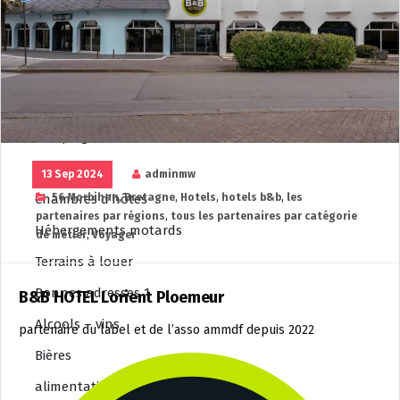
Salons de thé
Voyager
Tous les hôtels
hôtels F1
Campings
Gites
13 Sep 2024
adminmw
Chambres d’hôtes
56 Morbihan
,
Bretagne
,
Hotels
,
hotels b&b
,
les
partenaires par régions
,
tous les partenaires par catégorie
Hébergements motards
de métier
,
Voyager
Terrains à louer
Bonnes adresses 1
B&B HOTEL Lorient Ploemeur
Alcools – vins
partenaire du label et de l’asso ammdf depuis 2022
Bières
alimentation de proximité