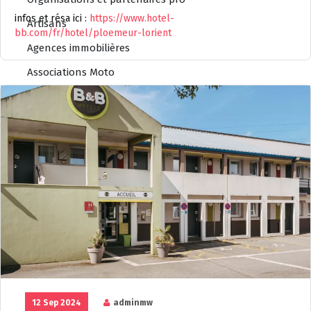
infos et résa ici :
https://www.hotel-
Artisans
bb.com/fr/hotel/ploemeur-lorient
Agences immobilières
Associations Moto
Clubs moto
Consignes casques et bagages
Divers
Entreprises
Groupes musicaux
Salles de spéctacle
Partenaires par Régions
Auvergne-Rhône-Alpes
01 Ain
12 Sep 2024
adminmw