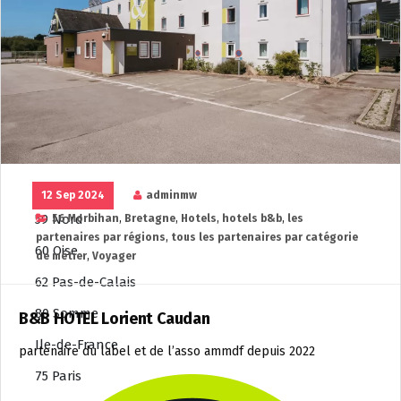
54 Meurthe-et-Moselle
57 Moselle
67 Bas-Rhin
68 Haut-Rhin
88 Vosges
Hauts-de-France
02 Aisne
12 Sep 2024
adminmw
59 Nord
56 Morbihan
,
Bretagne
,
Hotels
,
hotels b&b
,
les
partenaires par régions
,
tous les partenaires par catégorie
60 Oise
de métier
,
Voyager
62 Pas-de-Calais
80 Somme
B&B HOTEL Lorient Caudan
Ile-de-France
partenaire du label et de l’asso ammdf depuis 2022
75 Paris