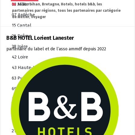
03 Allier
56 Morbihan
,
Bretagne
,
Hotels
,
hotels b&b
,
les
partenaires par régions
,
tous les partenaires par catégorie
07 Ardêche
de métier
,
Voyager
15 Cantal
26 Drôme
B&B HOTEL Lorient Lanester
38 Isère
partenaire du label et de l’asso ammdf depuis 2022
42 Loire
43 Haute-Loire
63 Puy-de-Dôme
69 Rhône
73 Savoie
74 Haute-Savoie
Bourgogne-Franche-Comté
21 Côte-d’Or