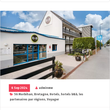
6 Sep 2024
adminmw
56 Morbihan
,
Bretagne
,
Hotels
,
hotels b&b
,
les
partenaires par régions
,
Voyager