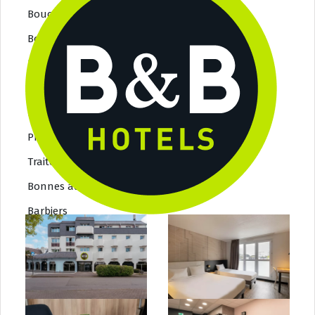
Bouchers / Charcutiers
Boulangers / Patissiers
Fromagers
Epiceries fine
Poissoniers
Primeurs
Traiteurs
Bonnes adresses 2
Barbiers
Beauté
Coiffeurs
opticiens
Tatoueurs