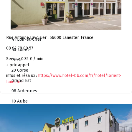
18 Cher
28 Eure-et-Loire
36 Indre
Rue Antoine Lavoisier , 56600 Lanester, France
41 Loir-et-Cher
08 92 78 80 57
45 Loiret
Service 0.35 € / min
Corse
+ prix appel
20 Corse
infos et résa ici :
https://www.hotel-bb.com/fr/hotel/lorient-
Grand Est
lanester
08 Ardennes
10 Aube
51 Marne
52 Haute-Marne