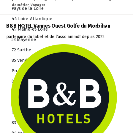
de métier
,
Voyager
Pays de la Loire
44 Loire-Atlantique
B&B HOTEL Vannes Ouest Golfe du Morbihan
49 Maine-et-Loire
partenaire du label et de l’asso ammdf depuis 2022
53 Mayenne
72 Sarthe
85 Vendée
Provence Alpes Côte d’Azur
04 Alpes de Haute-Provence
05 Hautes-Alpes
06 Alpes-Maritimes
13 Bouches-du-Rhône
83 Var