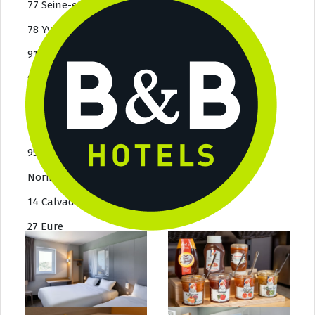
77 Seine-et-Marne
78 Yvelines
91 Essonne
92 Hauts-de-Seine
93 Seine-Saint-Denis
94 Val-de-Marne
95 Val-d’Oise
Normandie
14 Calvados
27 Eure
50 Manche
61 Orne
76 Seine-Maritime