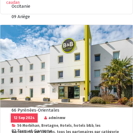
caudan
Occitanie
09 Ariège
11 Aude
12 Aveyron
30 Gard
31 Haute-Garonne
34 Hérault
46 Lot
48 Lozère
65 Hautes-Pyrénées
66 Pyrénées-Orientales
12 Sep 2024
adminmw
81 Tarn
56 Morbihan
,
Bretagne
,
Hotels
,
hotels b&b
,
les
82 Tarn-et-Garonne
partenaires par régions
,
tous les partenaires par catégorie