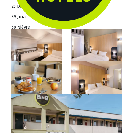
25 Doubs
39 Jura
58 Nièvre
70 Haute-Saône
71 Saône-et-Loire
89 Yonne
90 Territoire-de-Belfort
Bretagne
22 Côtes d’Armor
29 Finistère
35 Île-et-Vilaine
56 Morbihan
Centre-Val de Loire