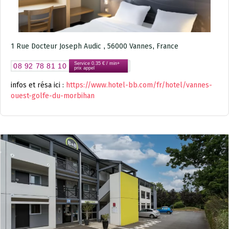
,
,
1 Rue Docteur Joseph Audic
56000
Vannes
France
Service 0.35 € / min+
08 92 78 81 10
prix appel
infos et résa ici :
https://www.hotel-bb.com/fr/hotel/vannes-
ouest-golfe-du-morbihan