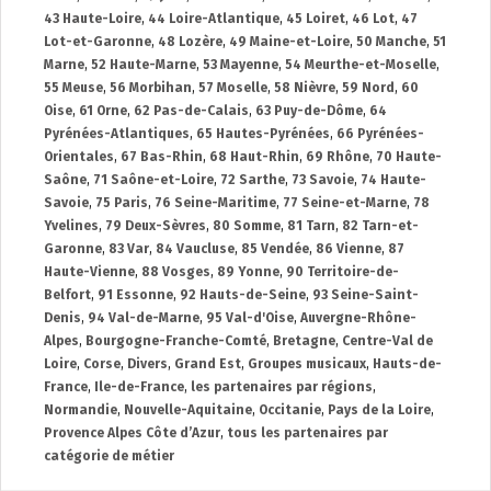
43 Haute-Loire
,
44 Loire-Atlantique
,
45 Loiret
,
46 Lot
,
47
Lot-et-Garonne
,
48 Lozère
,
49 Maine-et-Loire
,
50 Manche
,
51
Marne
,
52 Haute-Marne
,
53 Mayenne
,
54 Meurthe-et-Moselle
,
55 Meuse
,
56 Morbihan
,
57 Moselle
,
58 Nièvre
,
59 Nord
,
60
Oise
,
61 Orne
,
62 Pas-de-Calais
,
63 Puy-de-Dôme
,
64
Pyrénées-Atlantiques
,
65 Hautes-Pyrénées
,
66 Pyrénées-
Orientales
,
67 Bas-Rhin
,
68 Haut-Rhin
,
69 Rhône
,
70 Haute-
Saône
,
71 Saône-et-Loire
,
72 Sarthe
,
73 Savoie
,
74 Haute-
Savoie
,
75 Paris
,
76 Seine-Maritime
,
77 Seine-et-Marne
,
78
Yvelines
,
79 Deux-Sèvres
,
80 Somme
,
81 Tarn
,
82 Tarn-et-
Garonne
,
83 Var
,
84 Vaucluse
,
85 Vendée
,
86 Vienne
,
87
Haute-Vienne
,
88 Vosges
,
89 Yonne
,
90 Territoire-de-
Belfort
,
91 Essonne
,
92 Hauts-de-Seine
,
93 Seine-Saint-
Denis
,
94 Val-de-Marne
,
95 Val-d'Oise
,
Auvergne-Rhône-
Alpes
,
Bourgogne-Franche-Comté
,
Bretagne
,
Centre-Val de
Loire
,
Corse
,
Divers
,
Grand Est
,
Groupes musicaux
,
Hauts-de-
France
,
Ile-de-France
,
les partenaires par régions
,
Normandie
,
Nouvelle-Aquitaine
,
Occitanie
,
Pays de la Loire
,
Provence Alpes Côte d’Azur
,
tous les partenaires par
catégorie de métier