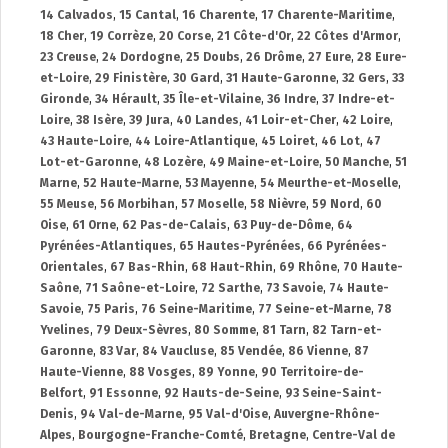
14 Calvados
,
15 Cantal
,
16 Charente
,
17 Charente-Maritime
,
18 Cher
,
19 Corrèze
,
20 Corse
,
21 Côte-d'Or
,
22 Côtes d'Armor
,
23 Creuse
,
24 Dordogne
,
25 Doubs
,
26 Drôme
,
27 Eure
,
28 Eure-
et-Loire
,
29 Finistère
,
30 Gard
,
31 Haute-Garonne
,
32 Gers
,
33
Gironde
,
34 Hérault
,
35 Île-et-Vilaine
,
36 Indre
,
37 Indre-et-
Loire
,
38 Isère
,
39 Jura
,
40 Landes
,
41 Loir-et-Cher
,
42 Loire
,
43 Haute-Loire
,
44 Loire-Atlantique
,
45 Loiret
,
46 Lot
,
47
Lot-et-Garonne
,
48 Lozère
,
49 Maine-et-Loire
,
50 Manche
,
51
Marne
,
52 Haute-Marne
,
53 Mayenne
,
54 Meurthe-et-Moselle
,
55 Meuse
,
56 Morbihan
,
57 Moselle
,
58 Nièvre
,
59 Nord
,
60
Oise
,
61 Orne
,
62 Pas-de-Calais
,
63 Puy-de-Dôme
,
64
Pyrénées-Atlantiques
,
65 Hautes-Pyrénées
,
66 Pyrénées-
Orientales
,
67 Bas-Rhin
,
68 Haut-Rhin
,
69 Rhône
,
70 Haute-
Saône
,
71 Saône-et-Loire
,
72 Sarthe
,
73 Savoie
,
74 Haute-
Savoie
,
75 Paris
,
76 Seine-Maritime
,
77 Seine-et-Marne
,
78
Yvelines
,
79 Deux-Sèvres
,
80 Somme
,
81 Tarn
,
82 Tarn-et-
Garonne
,
83 Var
,
84 Vaucluse
,
85 Vendée
,
86 Vienne
,
87
Haute-Vienne
,
88 Vosges
,
89 Yonne
,
90 Territoire-de-
Belfort
,
91 Essonne
,
92 Hauts-de-Seine
,
93 Seine-Saint-
Denis
,
94 Val-de-Marne
,
95 Val-d'Oise
,
Auvergne-Rhône-
Alpes
,
Bourgogne-Franche-Comté
,
Bretagne
,
Centre-Val de