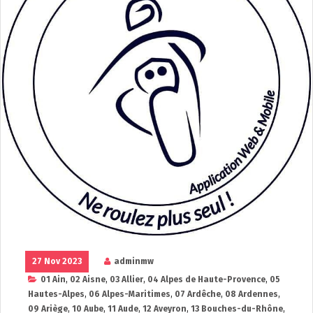
27 Nov 2023
adminmw
01 Ain
,
02 Aisne
,
03 Allier
,
04 Alpes de Haute-Provence
,
05
Hautes-Alpes
,
06 Alpes-Maritimes
,
07 Ardêche
,
08 Ardennes
,
09 Ariège
,
10 Aube
,
11 Aude
,
12 Aveyron
,
13 Bouches-du-Rhône
,