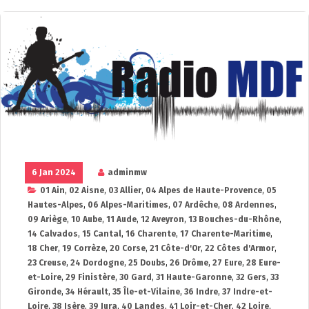
6 Jan 2024
adminmw
01 Ain
,
02 Aisne
,
03 Allier
,
04 Alpes de Haute-Provence
,
05
Hautes-Alpes
,
06 Alpes-Maritimes
,
07 Ardêche
,
08 Ardennes
,
09 Ariège
,
10 Aube
,
11 Aude
,
12 Aveyron
,
13 Bouches-du-Rhône
,
14 Calvados
,
15 Cantal
,
16 Charente
,
17 Charente-Maritime
,
18 Cher
,
19 Corrèze
,
20 Corse
,
21 Côte-d'Or
,
22 Côtes d'Armor
,
23 Creuse
,
24 Dordogne
,
25 Doubs
,
26 Drôme
,
27 Eure
,
28 Eure-
et-Loire
,
29 Finistère
,
30 Gard
,
31 Haute-Garonne
,
32 Gers
,
33
Gironde
,
34 Hérault
,
35 Île-et-Vilaine
,
36 Indre
,
37 Indre-et-
Loire
,
38 Isère
,
39 Jura
,
40 Landes
,
41 Loir-et-Cher
,
42 Loire
,