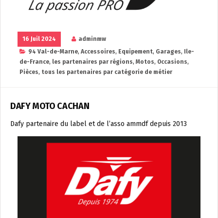
16 Juil 2024
adminmw
94 Val-de-Marne
,
Accessoires
,
Equipement
,
Garages
,
Ile-
de-France
,
les partenaires par régions
,
Motos
,
Occasions
,
Pièces
,
tous les partenaires par catégorie de métier
DAFY MOTO CACHAN
Dafy partenaire du label et de l’asso ammdf depuis 2013