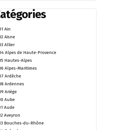
atégories
01 Ain
02 Aisne
03 Allier
04 Alpes de Haute-Provence
05 Hautes-Alpes
06 Alpes-Maritimes
07 Ardêche
08 Ardennes
09 Ariège
10 Aube
11 Aude
12 Aveyron
13 Bouches-du-Rhône