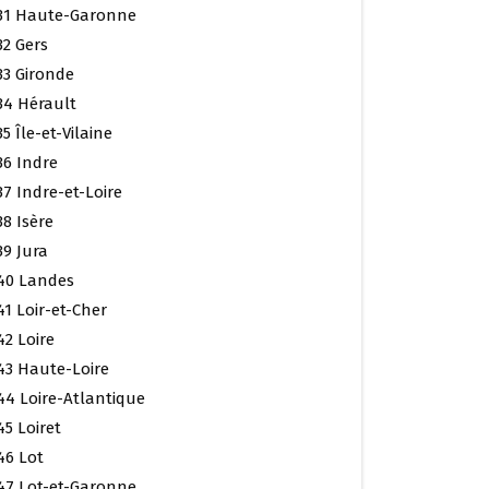
31 Haute-Garonne
32 Gers
33 Gironde
34 Hérault
35 Île-et-Vilaine
36 Indre
37 Indre-et-Loire
38 Isère
39 Jura
40 Landes
41 Loir-et-Cher
42 Loire
43 Haute-Loire
44 Loire-Atlantique
45 Loiret
46 Lot
47 Lot-et-Garonne