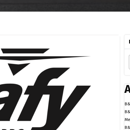
A
B&
B&
Me
B&