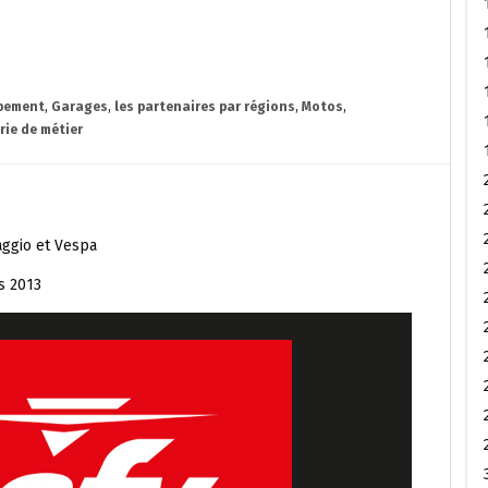
pement
,
Garages
,
les partenaires par régions
,
Motos
,
rie de métier
aggio et Vespa
s 2013