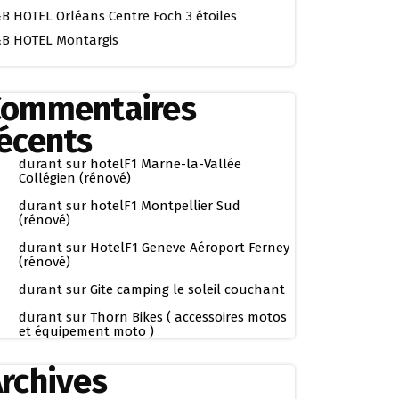
B HOTEL Orléans Centre Foch 3 étoiles
B HOTEL Montargis
Commentaires
écents
durant
sur
hotelF1 Marne-la-Vallée
Collégien (rénové)
durant
sur
hotelF1 Montpellier Sud
(rénové)
durant
sur
HotelF1 Geneve Aéroport Ferney
(rénové)
durant
sur
Gite camping le soleil couchant
durant
sur
Thorn Bikes ( accessoires motos
et équipement moto )
rchives