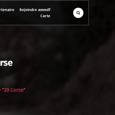
rtenaire
Rejoindre ammdf
Carte
orse
 "20 Corse"