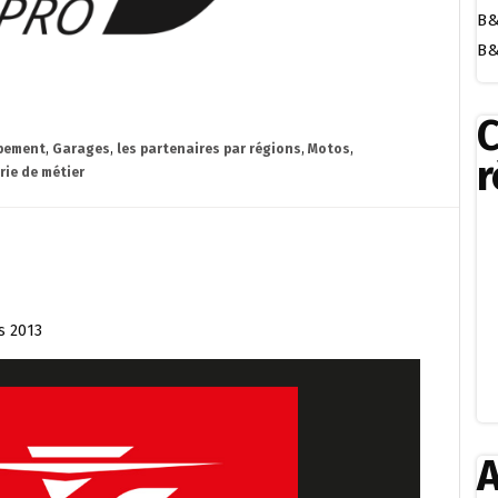
B&
B&
pement
,
Garages
,
les partenaires par régions
,
Motos
,
r
rie de métier
s 2013
A