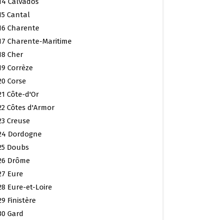
14 Calvados
15 Cantal
16 Charente
17 Charente-Maritime
18 Cher
19 Corrèze
20 Corse
21 Côte-d'Or
22 Côtes d'Armor
23 Creuse
24 Dordogne
25 Doubs
26 Drôme
27 Eure
28 Eure-et-Loire
29 Finistère
30 Gard