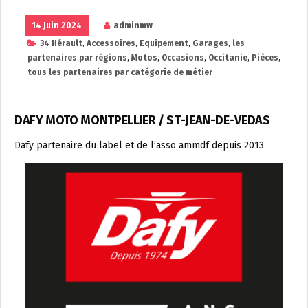
14 Juin 2024
adminmw
34 Hérault
,
Accessoires
,
Equipement
,
Garages
,
les
partenaires par régions
,
Motos
,
Occasions
,
Occitanie
,
Pièces
,
tous les partenaires par catégorie de métier
DAFY MOTO MONTPELLIER / ST-JEAN-DE-VEDAS
Dafy partenaire du label et de l’asso ammdf depuis 2013