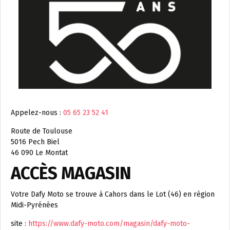
Appelez-nous :
05 65 23 52 41
Route de Toulouse
5016 Pech Biel
46 090 Le Montat
ACCÈS MAGASIN
Votre Dafy Moto se trouve à Cahors dans le Lot (46) en région
Midi-Pyrénées
site :
https://www.dafy-moto.com/magasin/dafy-moto-