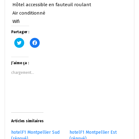
Hôtel accessible en fauteuil roulant
Air conditionné
Wifi
Partager :
Cliquez
Cliquez
pour
pour
partager
partager
sur
sur
Twitter(ouvre
Facebook(ouvre
dans
dans
J’aime ça :
une
une
nouvelle
nouvelle
chargement…
fenêtre)
fenêtre)
Articles similaires
hotelF1 Montpellier Sud
hotelF1 Montpellier Est
(rénové)
(rénové)