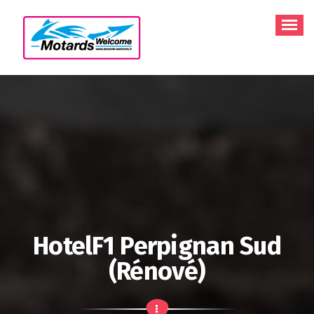
Aller
au
contenu
HotelF1 Perpignan Sud
(rénové)