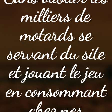
milliers de
motards se
servant du site
et jouant le jeu
en consommant
chez nos