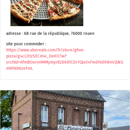
adresse : 68 rue de la république, 76000 rouen
site pour commnder :
https://www.ubereats.com/fr/store/gfive-
pizza/g4cLlltzSECm4i_DeXlC1w?
srsltid=AfmBOoroHMMymyr82DkRlCDr1Qjo34FmDFx0XWnV2jNlJ
mWhiD6zo1mL