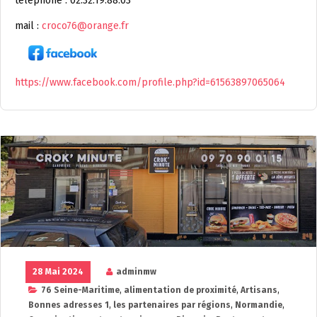
téléphone : 02.32.19.88.03
mail :
croco76@orange.fr
https://www.facebook.com/profile.php?id=61563897065064
28 Mai 2024
adminmw
76 Seine-Maritime
,
alimentation de proximité
,
Artisans
,
Bonnes adresses 1
,
les partenaires par régions
,
Normandie
,