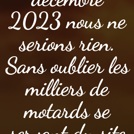
2023 nous ne
serions rien.
Sans oublier les
milliers de
motards se
servant du site