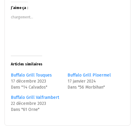
Twitter(ouvre
Facebook(ouvre
dans
dans
J’aime ça :
une
une
nouvelle
nouvelle
chargement…
fenêtre)
fenêtre)
Articles similaires
Buffalo Grill Touques
Buffalo Grill Ploermel
17 décembre 2023
17 janvier 2024
Dans "14 Calvados"
Dans "56 Morbihan"
Buffalo Grill Valframbert
22 décembre 2023
Dans "61 Orne"