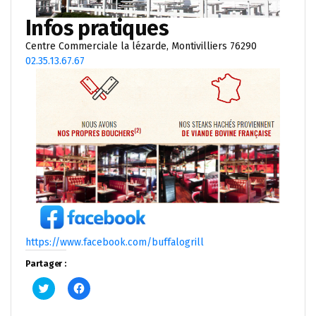
Infos pratiques
Centre Commerciale la lézarde, Montivilliers 76290
02.35.13.67.67
https://www.facebook.com/buffalogrill
Partager :
Cliquez
Cliquez
pour
pour
partager
partager
sur
sur