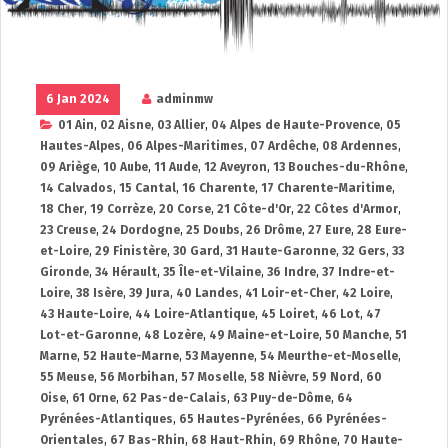
6 Jan 2024
adminmw
01 Ain
,
02 Aisne
,
03 Allier
,
04 Alpes de Haute-Provence
,
05
Hautes-Alpes
,
06 Alpes-Maritimes
,
07 Ardêche
,
08 Ardennes
,
09 Ariège
,
10 Aube
,
11 Aude
,
12 Aveyron
,
13 Bouches-du-Rhône
,
14 Calvados
,
15 Cantal
,
16 Charente
,
17 Charente-Maritime
,
18 Cher
,
19 Corrèze
,
20 Corse
,
21 Côte-d'Or
,
22 Côtes d'Armor
,
23 Creuse
,
24 Dordogne
,
25 Doubs
,
26 Drôme
,
27 Eure
,
28 Eure-
et-Loire
,
29 Finistère
,
30 Gard
,
31 Haute-Garonne
,
32 Gers
,
33
Gironde
,
34 Hérault
,
35 Île-et-Vilaine
,
36 Indre
,
37 Indre-et-
Loire
,
38 Isère
,
39 Jura
,
40 Landes
,
41 Loir-et-Cher
,
42 Loire
,
43 Haute-Loire
,
44 Loire-Atlantique
,
45 Loiret
,
46 Lot
,
47
Lot-et-Garonne
,
48 Lozère
,
49 Maine-et-Loire
,
50 Manche
,
51
Marne
,
52 Haute-Marne
,
53 Mayenne
,
54 Meurthe-et-Moselle
,
55 Meuse
,
56 Morbihan
,
57 Moselle
,
58 Nièvre
,
59 Nord
,
60
Oise
,
61 Orne
,
62 Pas-de-Calais
,
63 Puy-de-Dôme
,
64
Pyrénées-Atlantiques
,
65 Hautes-Pyrénées
,
66 Pyrénées-
Orientales
,
67 Bas-Rhin
,
68 Haut-Rhin
,
69 Rhône
,
70 Haute-