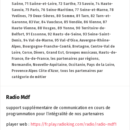
Saône
,
71 Saône-et-Loire
,
72 Sarthe
,
73 Savoie
,
74 Haute-
Savoie
,
75 Paris
,
76 Seine-Maritime
,
77 Seine-et-Marne
,
78
Yvelines
,
79 Deux-Sèvres
,
80 Somme
,
81 Tarn
,
82 Tarn-et-
Garonne
,
83 Var
,
84 Vaucluse
,
85 Vendée
,
86 Vienne
,
87
Haute-Vienne
,
88 Vosges
,
89 Yonne
,
90 Territoire-de-
Belfort
,
91 Essonne
,
92 Hauts-de-Seine
,
93 Seine-Saint-
Denis
,
94 Val-de-Marne
,
95 Val-d'Oise
,
Auvergne-Rhône-
Alpes
,
Bourgogne-Franche-Comté
,
Bretagne
,
Centre-Val de
Loire
,
Corse
,
Divers
,
Grand Est
,
Groupes musicaux
,
Hauts-de-
France
,
Ile-de-France
,
les partenaires par régions
,
Normandie
,
Nouvelle-Aquitaine
,
Occitanie
,
Pays de la Loire
,
Provence Alpes Côte d’Azur
,
tous les partenaires par
catégorie de métier
Radio Mdf
support supplémentaire de communication en cours de
programmation pour l’intégralité de nos partenaires
player web :
https://fr.play.radioking.com/radio/radio-mdf1