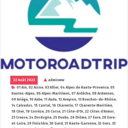
22 Août 2023
adminmw
01 Ain
,
02 Aisne
,
03 Allier
,
04 Alpes de Haute-Provence
,
05
Hautes-Alpes
,
06 Alpes-Maritimes
,
07 Ardêche
,
08 Ardennes
,
09 Ariège
,
10 Aube
,
11 Aude
,
12 Aveyron
,
13 Bouches-du-Rhône
,
14 Calvados
,
15 Cantal
,
16 Charente
,
17 Charente-Maritime
,
18 Cher
,
19 Corrèze
,
20 Corse
,
21 Côte-d'Or
,
22 Côtes d'Armor
,
23 Creuse
,
24 Dordogne
,
25 Doubs
,
26 Drôme
,
27 Eure
,
28 Eure-
et-Loire
,
29 Finistère
,
30 Gard
,
31 Haute-Garonne
,
32 Gers
,
33