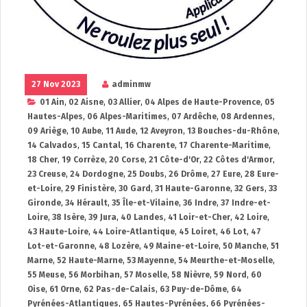
27 Nov 2023
adminmw
01 Ain
,
02 Aisne
,
03 Allier
,
04 Alpes de Haute-Provence
,
05
Hautes-Alpes
,
06 Alpes-Maritimes
,
07 Ardêche
,
08 Ardennes
,
09 Ariège
,
10 Aube
,
11 Aude
,
12 Aveyron
,
13 Bouches-du-Rhône
,
14 Calvados
,
15 Cantal
,
16 Charente
,
17 Charente-Maritime
,
18 Cher
,
19 Corrèze
,
20 Corse
,
21 Côte-d'Or
,
22 Côtes d'Armor
,
23 Creuse
,
24 Dordogne
,
25 Doubs
,
26 Drôme
,
27 Eure
,
28 Eure-
et-Loire
,
29 Finistère
,
30 Gard
,
31 Haute-Garonne
,
32 Gers
,
33
Gironde
,
34 Hérault
,
35 Île-et-Vilaine
,
36 Indre
,
37 Indre-et-
Loire
,
38 Isère
,
39 Jura
,
40 Landes
,
41 Loir-et-Cher
,
42 Loire
,
43 Haute-Loire
,
44 Loire-Atlantique
,
45 Loiret
,
46 Lot
,
47
Lot-et-Garonne
,
48 Lozère
,
49 Maine-et-Loire
,
50 Manche
,
51
Marne
,
52 Haute-Marne
,
53 Mayenne
,
54 Meurthe-et-Moselle
,
55 Meuse
,
56 Morbihan
,
57 Moselle
,
58 Nièvre
,
59 Nord
,
60
Oise
,
61 Orne
,
62 Pas-de-Calais
,
63 Puy-de-Dôme
,
64
Pyrénées-Atlantiques
,
65 Hautes-Pyrénées
,
66 Pyrénées-