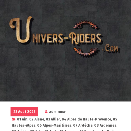
23 Août 2023
adminmw
01 Ain
,
02 Aisne
,
03 Allier
,
04 Alpes de Haute-Provence
,
05
Hautes-Alpes
,
06 Alpes-Maritimes
,
07 Ardêche
,
08 Ardennes
,