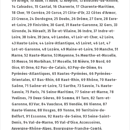
09 Ariège
,
10 Aube
,
11 Aude
,
12 Aveyron
,
13 Bouches-du-Rhône
,
14 Calvados
,
15 Cantal
,
16 Charente
,
17 Charente-Maritime
,
18 Cher
,
19 Corrèze
,
20 Corse
,
21 Côte-d'Or
,
22 Côtes d'Armor
,
23 Creuse
,
24 Dordogne
,
25 Doubs
,
26 Drôme
,
27 Eure
,
28 Eure-
et-Loire
,
29 Finistère
,
30 Gard
,
31 Haute-Garonne
,
32 Gers
,
33
Gironde
,
34 Hérault
,
35 Île-et-Vilaine
,
36 Indre
,
37 Indre-et-
Loire
,
38 Isère
,
39 Jura
,
40 Landes
,
41 Loir-et-Cher
,
42 Loire
,
43 Haute-Loire
,
44 Loire-Atlantique
,
45 Loiret
,
46 Lot
,
47
Lot-et-Garonne
,
48 Lozère
,
49 Maine-et-Loire
,
50 Manche
,
51
Marne
,
52 Haute-Marne
,
53 Mayenne
,
54 Meurthe-et-Moselle
,
55 Meuse
,
56 Morbihan
,
57 Moselle
,
58 Nièvre
,
59 Nord
,
60
Oise
,
61 Orne
,
62 Pas-de-Calais
,
63 Puy-de-Dôme
,
64
Pyrénées-Atlantiques
,
65 Hautes-Pyrénées
,
66 Pyrénées-
Orientales
,
67 Bas-Rhin
,
68 Haut-Rhin
,
69 Rhône
,
70 Haute-
Saône
,
71 Saône-et-Loire
,
72 Sarthe
,
73 Savoie
,
74 Haute-
Savoie
,
75 Paris
,
76 Seine-Maritime
,
77 Seine-et-Marne
,
78
Yvelines
,
79 Deux-Sèvres
,
80 Somme
,
81 Tarn
,
82 Tarn-et-
Garonne
,
83 Var
,
84 Vaucluse
,
85 Vendée
,
86 Vienne
,
87
Haute-Vienne
,
88 Vosges
,
89 Yonne
,
90 Territoire-de-
Belfort
,
91 Essonne
,
92 Hauts-de-Seine
,
93 Seine-Saint-
Denis
,
94 Val-de-Marne
,
95 Val-d'Oise
,
Accessoires
,
Auvergne-Rhône-Alpes
,
Bourgogne-Franche-Comté
,