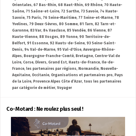
Orientales
,
67 Bas-Rhin
,
68 Haut-Rhin
,
69 Rhône
,
70 Haute-
Saône
,
71 Saône-et-Loire
,
72 Sarthe
,
73 Savoie
,
74 Haute-
Savoie
,
75 Paris
,
76 Seine-Maritime
,
77 Seine-et-Marne
,
78
Yvelines
,
79 Deux-Sèvres
,
80 Somme
,
81 Tarn
,
82 Tarn-et-
Garonne
,
83 Var
,
84 Vaucluse
,
85 Vendée
,
86 Vienne
,
87
Haute-Vienne
,
88 Vosges
,
89 Yonne
,
90 Territoire-de-
Belfort
,
91 Essonne
,
92 Hauts-de-Seine
,
93 Seine-Saint-
Denis
,
94 Val-de-Marne
,
95 Val-d'Oise
,
Auvergne-Rhône-
Alpes
,
Bourgogne-Franche-Comté
,
Bretagne
,
Centre-Val de
Loire
,
Corse
,
Divers
,
Grand Est
,
Hauts-de-France
,
Ile-de-
France
,
les partenaires par régions
,
Normandie
,
Nouvelle-
Aquitaine
,
Occitanie
,
Organisations et partenaires pro
,
Pays
de la Loire
,
Provence Alpes Côte d’Azur
,
tous les partenaires
par catégorie de métier
,
Voyager
Co-Motard : Ne roulez plus seul !