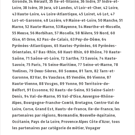
Gironde
,
34 Hérault
,
35 Île-et-Vilaine
,
36 Indre
,
37 Indre-et-
Loire
,
38 Isère
,
39 Jura
,
40 Landes
,
41 Loir-et-Cher
,
42 Loire
,
43 Haute-Loire
,
44 Loire-Atlantique
,
45 Loiret
,
46 Lot
,
47
Lot-et-Garonne
,
48 Lozère
,
49 Maine-et-Loire
,
50 Manche
,
51
Marne
,
52 Haute-Marne
,
53 Mayenne
,
54 Meurthe-et-Moselle
,
55 Meuse
,
56 Morbihan
,
57 Moselle
,
58 Nièvre
,
59 Nord
,
60
Oise
,
61 Orne
,
62 Pas-de-Calais
,
63 Puy-de-Dôme
,
64
Pyrénées-Atlantiques
,
65 Hautes-Pyrénées
,
66 Pyrénées-
Orientales
,
67 Bas-Rhin
,
68 Haut-Rhin
,
69 Rhône
,
70 Haute-
Saône
,
71 Saône-et-Loire
,
72 Sarthe
,
73 Savoie
,
74 Haute-
Savoie
,
75 Paris
,
76 Seine-Maritime
,
77 Seine-et-Marne
,
78
Yvelines
,
79 Deux-Sèvres
,
80 Somme
,
81 Tarn
,
82 Tarn-et-
Garonne
,
83 Var
,
84 Vaucluse
,
85 Vendée
,
86 Vienne
,
87
Haute-Vienne
,
88 Vosges
,
89 Yonne
,
90 Territoire-de-
Belfort
,
91 Essonne
,
92 Hauts-de-Seine
,
93 Seine-Saint-
Denis
,
94 Val-de-Marne
,
95 Val-d'Oise
,
Auvergne-Rhône-
Alpes
,
Bourgogne-Franche-Comté
,
Bretagne
,
Centre-Val de
Loire
,
Corse
,
Grand Est
,
Hauts-de-France
,
Ile-de-France
,
les
partenaires par régions
,
Normandie
,
Nouvelle-Aquitaine
,
Occitanie
,
Pays de la Loire
,
Provence Alpes Côte d’Azur
,
tous
les partenaires par catégorie de métier
,
Voyager