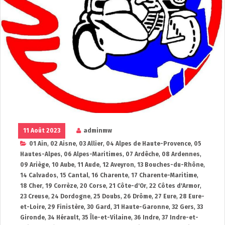
11 Août 2023
adminmw
01 Ain
,
02 Aisne
,
03 Allier
,
04 Alpes de Haute-Provence
,
05
Hautes-Alpes
,
06 Alpes-Maritimes
,
07 Ardêche
,
08 Ardennes
,
09 Ariège
,
10 Aube
,
11 Aude
,
12 Aveyron
,
13 Bouches-du-Rhône
,
14 Calvados
,
15 Cantal
,
16 Charente
,
17 Charente-Maritime
,
18 Cher
,
19 Corrèze
,
20 Corse
,
21 Côte-d'Or
,
22 Côtes d'Armor
,
23 Creuse
,
24 Dordogne
,
25 Doubs
,
26 Drôme
,
27 Eure
,
28 Eure-
et-Loire
,
29 Finistère
,
30 Gard
,
31 Haute-Garonne
,
32 Gers
,
33
Gironde
,
34 Hérault
,
35 Île-et-Vilaine
,
36 Indre
,
37 Indre-et-