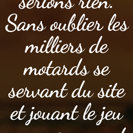
serions rien.
Sans oublier les
milliers de
motards se
servant du site
et jouant le jeu