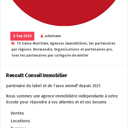
6 Sep 2023
adminmw
76 Seine-Maritime
,
Agences immobilières
,
les partenaires
par régions
,
Normandie
,
Organisations et partenaires pro
,
tous les partenaires par catégorie de métier
Renoult Conseil Immobilier
partenaire du label et de l’asso ammdf depuis 2021
Nous sommes une agence immobilière indépendante à votre
écoute pour répondre à vos attentes et et vos besoins
Ventes
Locations