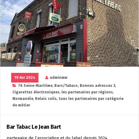
19 Avr 2024
adminmw
76 Seine-Maritime
,
Bars/Tabacs
,
Bonnes adresses 3
,
Cigarettes électroniques
,
les partenaires par régions
,
Normandie
,
Relais colis
,
tous les partenaires par catégorie
de métier
Bar Tabac Le Jean Bart
partenaire de l’association et du label depuis 2024