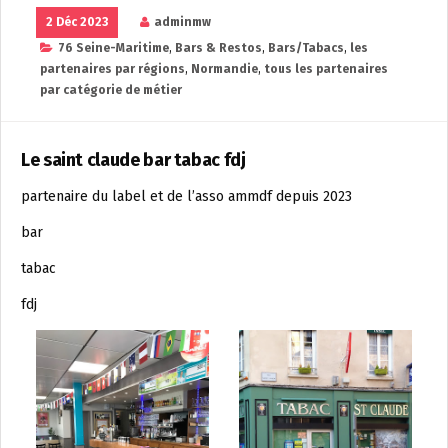
2 Déc 2023
adminmw
76 Seine-Maritime
,
Bars & Restos
,
Bars/Tabacs
,
les
partenaires par régions
,
Normandie
,
tous les partenaires
par catégorie de métier
Le saint claude bar tabac fdj
partenaire du label et de l’asso ammdf depuis 2023
bar
tabac
fdj