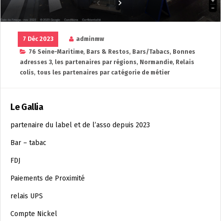
7 Déc 2023
adminmw
76 Seine-Maritime
,
Bars & Restos
,
Bars/Tabacs
,
Bonnes
adresses 3
,
les partenaires par régions
,
Normandie
,
Relais
colis
,
tous les partenaires par catégorie de métier
Le Gallia
partenaire du label et de l’asso depuis 2023
Bar – tabac
FDJ
Paiements de Proximité
relais UPS
Compte Nickel