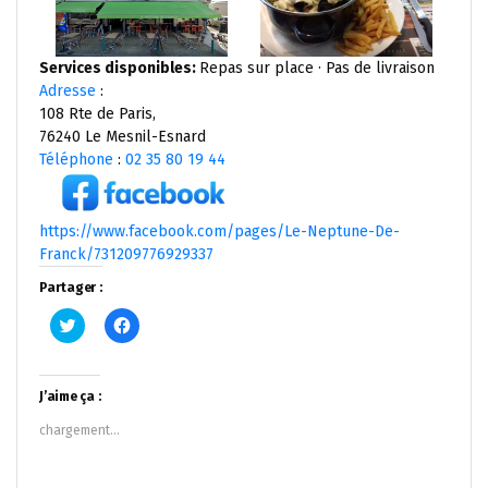
Services disponibles:
Repas sur place · Pas de livraison
Adresse
:
108 Rte de Paris,
76240 Le Mesnil-Esnard
Téléphone
:
02 35 80 19 44
https://www.facebook.com/pages/Le-Neptune-De-
Franck/731209776929337
Partager :
Cliquez
Cliquez
pour
pour
partager
partager
sur
sur
Twitter(ouvre
Facebook(ouvre
dans
dans
J’aime ça :
une
une
nouvelle
nouvelle
chargement…
fenêtre)
fenêtre)