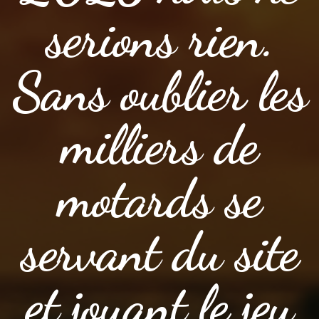
serions rien.
Sans oublier les
milliers de
motards se
servant du site
et jouant le jeu