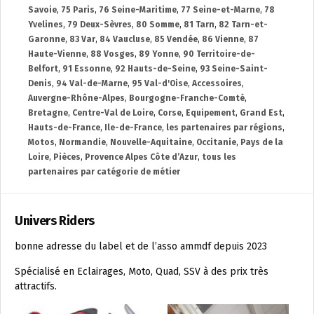
Savoie
,
75 Paris
,
76 Seine-Maritime
,
77 Seine-et-Marne
,
78
Yvelines
,
79 Deux-Sèvres
,
80 Somme
,
81 Tarn
,
82 Tarn-et-
Garonne
,
83 Var
,
84 Vaucluse
,
85 Vendée
,
86 Vienne
,
87
Haute-Vienne
,
88 Vosges
,
89 Yonne
,
90 Territoire-de-
Belfort
,
91 Essonne
,
92 Hauts-de-Seine
,
93 Seine-Saint-
Denis
,
94 Val-de-Marne
,
95 Val-d'Oise
,
Accessoires
,
Auvergne-Rhône-Alpes
,
Bourgogne-Franche-Comté
,
Bretagne
,
Centre-Val de Loire
,
Corse
,
Equipement
,
Grand Est
,
Hauts-de-France
,
Ile-de-France
,
les partenaires par régions
,
Motos
,
Normandie
,
Nouvelle-Aquitaine
,
Occitanie
,
Pays de la
Loire
,
Pièces
,
Provence Alpes Côte d’Azur
,
tous les
partenaires par catégorie de métier
Univers Riders
bonne adresse du label et de l’asso ammdf depuis 2023
Spécialisé en Eclairages, Moto, Quad, SSV à des prix très
attractifs.