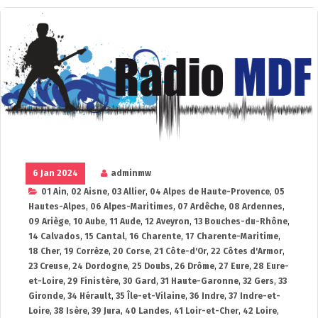
6 Jan 2024
adminmw
01 Ain
,
02 Aisne
,
03 Allier
,
04 Alpes de Haute-Provence
,
05
Hautes-Alpes
,
06 Alpes-Maritimes
,
07 Ardêche
,
08 Ardennes
,
09 Ariège
,
10 Aube
,
11 Aude
,
12 Aveyron
,
13 Bouches-du-Rhône
,
14 Calvados
,
15 Cantal
,
16 Charente
,
17 Charente-Maritime
,
18 Cher
,
19 Corrèze
,
20 Corse
,
21 Côte-d'Or
,
22 Côtes d'Armor
,
23 Creuse
,
24 Dordogne
,
25 Doubs
,
26 Drôme
,
27 Eure
,
28 Eure-
et-Loire
,
29 Finistère
,
30 Gard
,
31 Haute-Garonne
,
32 Gers
,
33
Gironde
,
34 Hérault
,
35 Île-et-Vilaine
,
36 Indre
,
37 Indre-et-
Loire
,
38 Isère
,
39 Jura
,
40 Landes
,
41 Loir-et-Cher
,
42 Loire
,