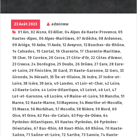
23 Août 2023
adminmw
01 Ain
,
02 Aisne
,
03 Allier
,
04 Alpes de Haute-Provence
,
05
Hautes-Alpes
,
06 Alpes-Maritimes
,
07 Ardêche
,
08 Ardennes
,
09 Ariège
,
10 Aube
,
11 Aude
,
12 Aveyron
,
13 Bouches-du-Rhône
,
14 Calvados
,
15 Cantal
,
16 Charente
,
17 Charente-Maritime
,
18 Cher
,
19 Corrèze
,
20 Corse
,
21 Côte-d'Or
,
22 Côtes d'Armor
,
23 Creuse
,
24 Dordogne
,
25 Doubs
,
26 Drôme
,
27 Eure
,
28 Eure-
et-Loire
,
29 Finistère
,
30 Gard
,
31 Haute-Garonne
,
32 Gers
,
33
Gironde
,
34 Hérault
,
35 Île-et-Vilaine
,
36 Indre
,
37 Indre-et-
Loire
,
38 Isère
,
39 Jura
,
40 Landes
,
41 Loir-et-Cher
,
42 Loire
,
43 Haute-Loire
,
44 Loire-Atlantique
,
45 Loiret
,
46 Lot
,
47
Lot-et-Garonne
,
48 Lozère
,
49 Maine-et-Loire
,
50 Manche
,
51
Marne
,
52 Haute-Marne
,
53 Mayenne
,
54 Meurthe-et-Moselle
,
55 Meuse
,
56 Morbihan
,
57 Moselle
,
58 Nièvre
,
59 Nord
,
60
Oise
,
61 Orne
,
62 Pas-de-Calais
,
63 Puy-de-Dôme
,
64
Pyrénées-Atlantiques
,
65 Hautes-Pyrénées
,
66 Pyrénées-
Orientales
,
67 Bas-Rhin
,
68 Haut-Rhin
,
69 Rhône
,
70 Haute-
Saône
,
71 Saône-et-Loire
,
72 Sarthe
,
73 Savoie
,
74 Haute-