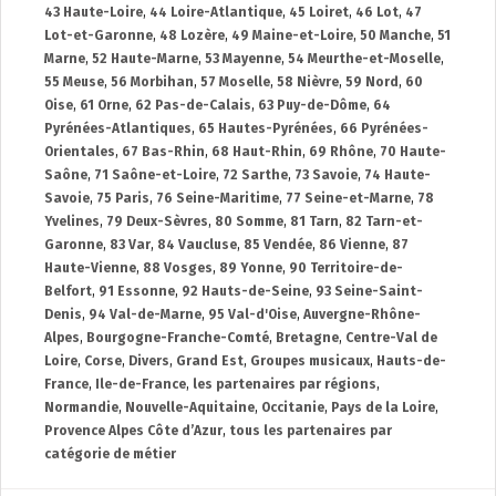
43 Haute-Loire
,
44 Loire-Atlantique
,
45 Loiret
,
46 Lot
,
47
Lot-et-Garonne
,
48 Lozère
,
49 Maine-et-Loire
,
50 Manche
,
51
Marne
,
52 Haute-Marne
,
53 Mayenne
,
54 Meurthe-et-Moselle
,
55 Meuse
,
56 Morbihan
,
57 Moselle
,
58 Nièvre
,
59 Nord
,
60
Oise
,
61 Orne
,
62 Pas-de-Calais
,
63 Puy-de-Dôme
,
64
Pyrénées-Atlantiques
,
65 Hautes-Pyrénées
,
66 Pyrénées-
Orientales
,
67 Bas-Rhin
,
68 Haut-Rhin
,
69 Rhône
,
70 Haute-
Saône
,
71 Saône-et-Loire
,
72 Sarthe
,
73 Savoie
,
74 Haute-
Savoie
,
75 Paris
,
76 Seine-Maritime
,
77 Seine-et-Marne
,
78
Yvelines
,
79 Deux-Sèvres
,
80 Somme
,
81 Tarn
,
82 Tarn-et-
Garonne
,
83 Var
,
84 Vaucluse
,
85 Vendée
,
86 Vienne
,
87
Haute-Vienne
,
88 Vosges
,
89 Yonne
,
90 Territoire-de-
Belfort
,
91 Essonne
,
92 Hauts-de-Seine
,
93 Seine-Saint-
Denis
,
94 Val-de-Marne
,
95 Val-d'Oise
,
Auvergne-Rhône-
Alpes
,
Bourgogne-Franche-Comté
,
Bretagne
,
Centre-Val de
Loire
,
Corse
,
Divers
,
Grand Est
,
Groupes musicaux
,
Hauts-de-
France
,
Ile-de-France
,
les partenaires par régions
,
Normandie
,
Nouvelle-Aquitaine
,
Occitanie
,
Pays de la Loire
,
Provence Alpes Côte d’Azur
,
tous les partenaires par
catégorie de métier