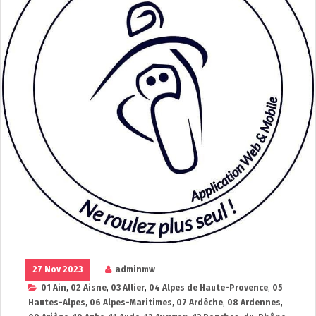
27 Nov 2023
adminmw
01 Ain
,
02 Aisne
,
03 Allier
,
04 Alpes de Haute-Provence
,
05
Hautes-Alpes
,
06 Alpes-Maritimes
,
07 Ardêche
,
08 Ardennes
,