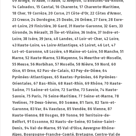
09 Ariège
,
10 Aube
,
11 Aude
,
12 Aveyron
,
13 Bouches-du-Rhône
,
14 Calvados
,
15 Cantal
,
16 Charente
,
17 Charente-Maritime
,
18 Cher
,
19 Corrèze
,
20 Corse
,
21 Côte-d'Or
,
22 Côtes d'Armor
,
23 Creuse
,
24 Dordogne
,
25 Doubs
,
26 Drôme
,
27 Eure
,
28 Eure-
et-Loire
,
29 Finistère
,
30 Gard
,
31 Haute-Garonne
,
32 Gers
,
33
Gironde
,
34 Hérault
,
35 Île-et-Vilaine
,
36 Indre
,
37 Indre-et-
Loire
,
38 Isère
,
39 Jura
,
40 Landes
,
41 Loir-et-Cher
,
42 Loire
,
43 Haute-Loire
,
44 Loire-Atlantique
,
45 Loiret
,
46 Lot
,
47
Lot-et-Garonne
,
48 Lozère
,
49 Maine-et-Loire
,
50 Manche
,
51
Marne
,
52 Haute-Marne
,
53 Mayenne
,
54 Meurthe-et-Moselle
,
55 Meuse
,
56 Morbihan
,
57 Moselle
,
58 Nièvre
,
59 Nord
,
60
Oise
,
61 Orne
,
62 Pas-de-Calais
,
63 Puy-de-Dôme
,
64
Pyrénées-Atlantiques
,
65 Hautes-Pyrénées
,
66 Pyrénées-
Orientales
,
67 Bas-Rhin
,
68 Haut-Rhin
,
69 Rhône
,
70 Haute-
Saône
,
71 Saône-et-Loire
,
72 Sarthe
,
73 Savoie
,
74 Haute-
Savoie
,
75 Paris
,
76 Seine-Maritime
,
77 Seine-et-Marne
,
78
Yvelines
,
79 Deux-Sèvres
,
80 Somme
,
81 Tarn
,
82 Tarn-et-
Garonne
,
83 Var
,
84 Vaucluse
,
85 Vendée
,
86 Vienne
,
87
Haute-Vienne
,
88 Vosges
,
89 Yonne
,
90 Territoire-de-
Belfort
,
91 Essonne
,
92 Hauts-de-Seine
,
93 Seine-Saint-
Denis
,
94 Val-de-Marne
,
95 Val-d'Oise
,
Auvergne-Rhône-
Alpes
,
Bourgogne-Franche-Comté
,
Bretagne
,
Centre-Val de