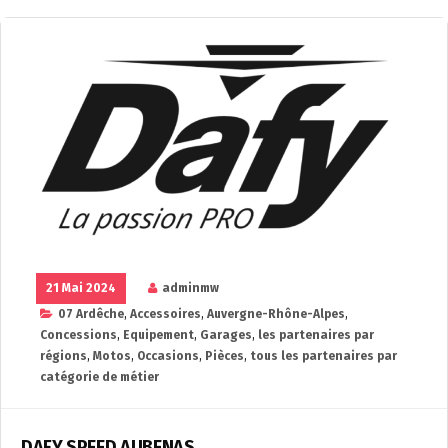
21 Mai 2024
adminmw
07 Ardêche
,
Accessoires
,
Auvergne-Rhône-Alpes
,
Concessions
,
Equipement
,
Garages
,
les partenaires par
régions
,
Motos
,
Occasions
,
Pièces
,
tous les partenaires par
catégorie de métier
DAFY SPEED AUBENAS