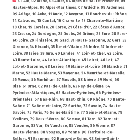
01 Ain
,
02 Aisne
,
03 Allier
,
04 Alpes de Haute-Provence
,
05
Hautes-Alpes
,
06 Alpes-Maritimes
,
07 Ardêche
,
08 Ardennes
,
09 Ariège
,
10 Aube
,
11 Aude
,
12 Aveyron
,
13 Bouches-du-Rhône
,
14 Calvados
,
15 Cantal
,
16 Charente
,
17 Charente-Maritime
,
18 Cher
,
19 Corrèze
,
20 Corse
,
21 Côte-d'Or
,
22 Côtes d'Armor
,
23 Creuse
,
24 Dordogne
,
25 Doubs
,
26 Drôme
,
27 Eure
,
28 Eure-
et-Loire
,
29 Finistère
,
30 Gard
,
31 Haute-Garonne
,
32 Gers
,
33
Gironde
,
34 Hérault
,
35 Île-et-Vilaine
,
36 Indre
,
37 Indre-et-
Loire
,
38 Isère
,
39 Jura
,
40 Landes
,
41 Loir-et-Cher
,
42 Loire
,
43 Haute-Loire
,
44 Loire-Atlantique
,
45 Loiret
,
46 Lot
,
47
Lot-et-Garonne
,
48 Lozère
,
49 Maine-et-Loire
,
50 Manche
,
51
Marne
,
52 Haute-Marne
,
53 Mayenne
,
54 Meurthe-et-Moselle
,
55 Meuse
,
56 Morbihan
,
57 Moselle
,
58 Nièvre
,
59 Nord
,
60
Oise
,
61 Orne
,
62 Pas-de-Calais
,
63 Puy-de-Dôme
,
64
Pyrénées-Atlantiques
,
65 Hautes-Pyrénées
,
66 Pyrénées-
Orientales
,
67 Bas-Rhin
,
68 Haut-Rhin
,
69 Rhône
,
70 Haute-
Saône
,
71 Saône-et-Loire
,
72 Sarthe
,
73 Savoie
,
74 Haute-
Savoie
,
75 Paris
,
76 Seine-Maritime
,
77 Seine-et-Marne
,
78
Yvelines
,
79 Deux-Sèvres
,
80 Somme
,
81 Tarn
,
82 Tarn-et-
Garonne
,
83 Var
,
84 Vaucluse
,
85 Vendée
,
86 Vienne
,
87
Haute-Vienne
,
88 Vosges
,
89 Yonne
,
90 Territoire-de-
Belfort
,
91 Essonne
,
92 Hauts-de-Seine
,
93 Seine-Saint-