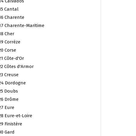
14 Calvados
15 Cantal
16 Charente
17 Charente-Maritime
18 Cher
19 Corrèze
20 Corse
21 Côte-d'Or
22 Côtes d'Armor
23 Creuse
24 Dordogne
25 Doubs
26 Drôme
27 Eure
28 Eure-et-Loire
29 Finistère
30 Gard