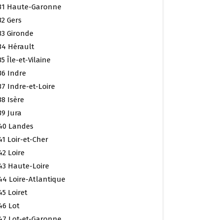
31 Haute-Garonne
32 Gers
33 Gironde
34 Hérault
35 Île-et-Vilaine
36 Indre
37 Indre-et-Loire
38 Isère
39 Jura
40 Landes
41 Loir-et-Cher
42 Loire
43 Haute-Loire
44 Loire-Atlantique
45 Loiret
46 Lot
47 Lot-et-Garonne