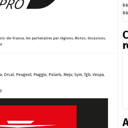
B&
B&
uts-de-France
,
les partenaires par régions
,
Motos
,
Occasions
,
r
er
, Orcal, Peugeot, Piaggio, Polaris, Rieju, Sym, Tgb, Vespa,
3
A