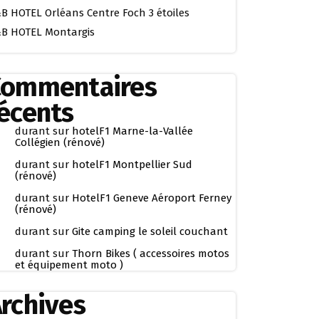
B HOTEL Orléans Centre Foch 3 étoiles
B HOTEL Montargis
Commentaires
écents
durant
sur
hotelF1 Marne-la-Vallée
Collégien (rénové)
durant
sur
hotelF1 Montpellier Sud
(rénové)
durant
sur
HotelF1 Geneve Aéroport Ferney
(rénové)
durant
sur
Gite camping le soleil couchant
durant
sur
Thorn Bikes ( accessoires motos
et équipement moto )
rchives