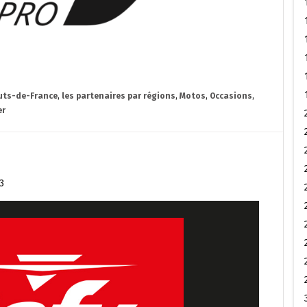
uts-de-France
,
les partenaires par régions
,
Motos
,
Occasions
,
er
3