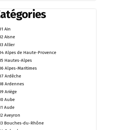
atégories
01 Ain
02 Aisne
03 Allier
04 Alpes de Haute-Provence
05 Hautes-Alpes
06 Alpes-Maritimes
07 Ardêche
08 Ardennes
09 Ariège
10 Aube
11 Aude
12 Aveyron
13 Bouches-du-Rhône