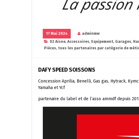
17 Mai 2024
adminmw
02 Aisne
,
Accessoires
,
Equipement
,
Garages
,
Ha
Pièces
,
tous les partenaires par catégorie de méti
DAFY SPEED SOISSONS
Concession Aprilia, Benelli, Gas gas, Hytrack, Kymco
Yamaha et Ycf
partenaire du label et de l’asso ammdf depuis 201