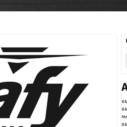
A
B&
B&
Me
B&