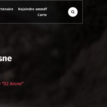
rtenaire
Rejoindre ammdf
Carte
isne
 "02 Aisne"