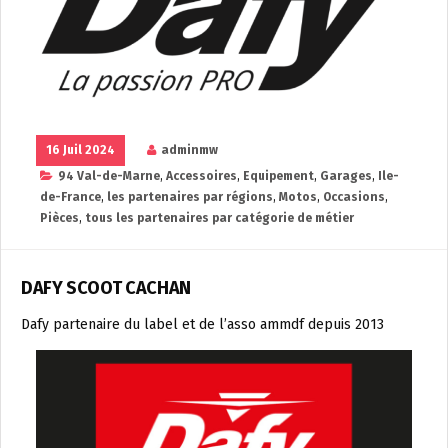
16 Juil 2024
adminmw
94 Val-de-Marne
,
Accessoires
,
Equipement
,
Garages
,
Ile-
de-France
,
les partenaires par régions
,
Motos
,
Occasions
,
Pièces
,
tous les partenaires par catégorie de métier
DAFY SCOOT CACHAN
Dafy partenaire du label et de l’asso ammdf depuis 2013