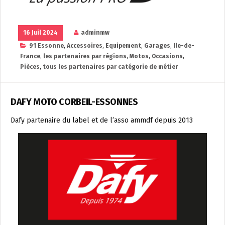
16 Juil 2024
adminmw
91 Essonne
,
Accessoires
,
Equipement
,
Garages
,
Ile-de-
France
,
les partenaires par régions
,
Motos
,
Occasions
,
Pièces
,
tous les partenaires par catégorie de métier
DAFY MOTO CORBEIL-ESSONNES
Dafy partenaire du label et de l’asso ammdf depuis 2013