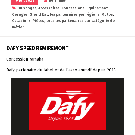
16 Juil 2024
adminmw
88 Vosges
,
Accessoires
,
Concessions
,
Equipement
,
Garages
,
Grand Est
,
les partenaires par régions
,
Motos
,
Occasions
,
Pièces
,
tous les partenaires par catégorie de
métier
DAFY SPEED REMIREMONT
Concession Yamaha
Dafy partenaire du label et de l’asso ammdf depuis 2013