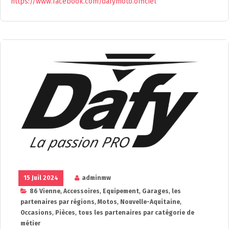
https://www.facebook.com/dafymoto.officiel
15 Juil 2024
adminmw
86 Vienne
,
Accessoires
,
Equipement
,
Garages
,
les
partenaires par régions
,
Motos
,
Nouvelle-Aquitaine
,
Occasions
,
Pièces
,
tous les partenaires par catégorie de
métier