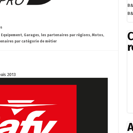
B&
B&
es
,
Equipement
,
Garages
,
les partenaires par régions
,
Motos
,
tenaires par catégorie de métier
r
puis 2013
A