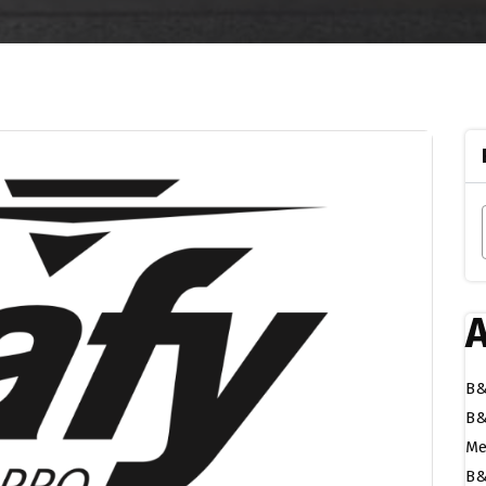
A
B&
B&
Me
B&