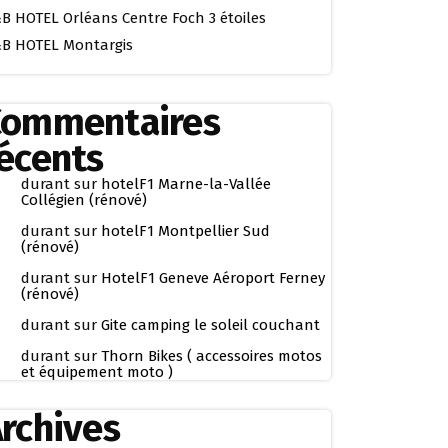
B HOTEL Orléans Centre Foch 3 étoiles
B HOTEL Montargis
Commentaires
écents
durant
sur
hotelF1 Marne-la-Vallée
Collégien (rénové)
durant
sur
hotelF1 Montpellier Sud
(rénové)
durant
sur
HotelF1 Geneve Aéroport Ferney
(rénové)
durant
sur
Gite camping le soleil couchant
durant
sur
Thorn Bikes ( accessoires motos
et équipement moto )
rchives