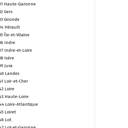
31 Haute-Garonne
32 Gers
33 Gironde
34 Hérault
35 Île-et-Vilaine
36 Indre
37 Indre-et-Loire
38 Isère
39 Jura
40 Landes
41 Loir-et-Cher
42 Loire
43 Haute-Loire
44 Loire-Atlantique
45 Loiret
46 Lot
47 Lot-et-Garonne