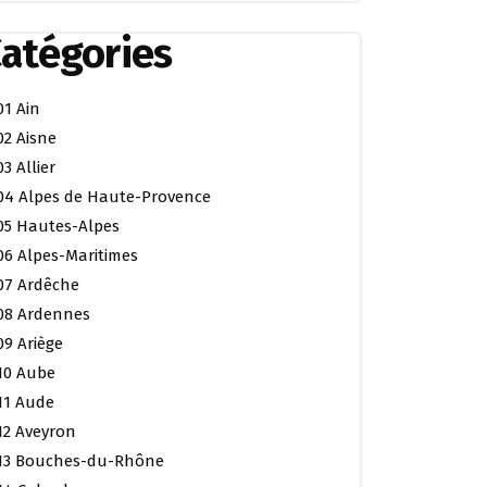
atégories
01 Ain
02 Aisne
03 Allier
04 Alpes de Haute-Provence
05 Hautes-Alpes
06 Alpes-Maritimes
07 Ardêche
08 Ardennes
09 Ariège
10 Aube
11 Aude
12 Aveyron
13 Bouches-du-Rhône