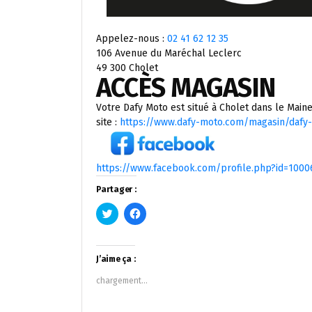
Appelez-nous :
02 41 62 12 35
106 Avenue du Maréchal Leclerc
49 300 Cholet
ACCÈS MAGASIN
Votre Dafy Moto est situé à Cholet dans le Maine
site :
https://www.dafy-moto.com/magasin/dafy-
https://www.facebook.com/profile.php?id=1000
Partager :
Cliquez
Cliquez
pour
pour
partager
partager
sur
sur
Twitter(ouvre
Facebook(ouvre
dans
dans
J’aime ça :
une
une
nouvelle
nouvelle
chargement…
fenêtre)
fenêtre)