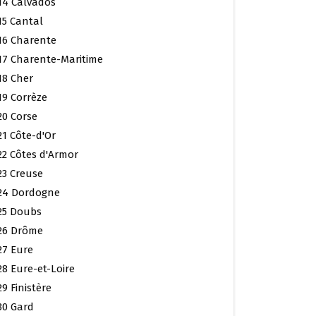
14 Calvados
15 Cantal
16 Charente
17 Charente-Maritime
18 Cher
19 Corrèze
20 Corse
21 Côte-d'Or
22 Côtes d'Armor
23 Creuse
24 Dordogne
25 Doubs
26 Drôme
27 Eure
28 Eure-et-Loire
29 Finistère
30 Gard