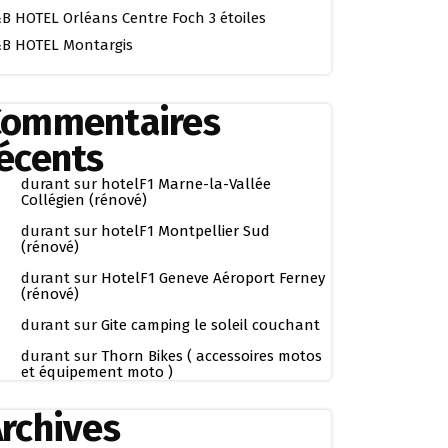
B HOTEL Orléans Centre Foch 3 étoiles
B HOTEL Montargis
Commentaires
écents
durant
sur
hotelF1 Marne-la-Vallée
Collégien (rénové)
durant
sur
hotelF1 Montpellier Sud
(rénové)
durant
sur
HotelF1 Geneve Aéroport Ferney
(rénové)
durant
sur
Gite camping le soleil couchant
durant
sur
Thorn Bikes ( accessoires motos
et équipement moto )
rchives