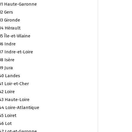
31 Haute-Garonne
32 Gers
33 Gironde
34 Hérault
35 Île-et-Vilaine
36 Indre
37 Indre-et-Loire
38 Isère
39 Jura
40 Landes
41 Loir-et-Cher
42 Loire
43 Haute-Loire
44 Loire-Atlantique
45 Loiret
46 Lot
47 Lot-et-Garonne