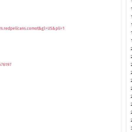
om.redpelicans.comot&gl=US&pli=1
676197