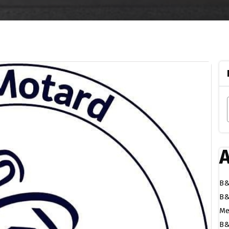
A
B&
B&
Me
B&