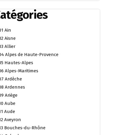
atégories
01 Ain
02 Aisne
03 Allier
04 Alpes de Haute-Provence
05 Hautes-Alpes
06 Alpes-Maritimes
07 Ardêche
08 Ardennes
09 Ariège
10 Aube
11 Aude
12 Aveyron
13 Bouches-du-Rhône