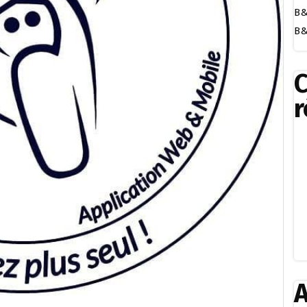
B&
B&
r
A