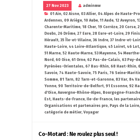
27 Nov 2023
adminmw
01 Ain
,
02 Aisne
,
03 Allier
,
04 Alpes de Haute-Pr
Ardennes
,
09 Ariège
,
10 Aube
,
11 Aude
,
12 Aveyron
,
1
Charente-Maritime
,
18 Cher
,
19 Corrèze
,
20 Corse
,
2
Doubs
,
26 Drôme
,
27 Eure
,
28 Eure-et-Loire
,
29 Fini
Hérault
,
35 Île-et-Vilaine
,
36 Indre
,
37 Indre-et-Loi
Haute-Loire
,
44 Loire-Atlantique
,
45 Loiret
,
46 Lot
51 Marne
,
52 Haute-Marne
,
53 Mayenne
,
54 Meurthe
Nord
,
60 Oise
,
61 Orne
,
62 Pas-de-Calais
,
63 Puy-d
Pyrénées-Orientales
,
67 Bas-Rhin
,
68 Haut-Rhin
,
Savoie
,
74 Haute-Savoie
,
75 Paris
,
76 Seine-Mariti
Somme
,
81 Tarn
,
82 Tarn-et-Garonne
,
83 Var
,
84 Va
Yonne
,
90 Territoire-de-Belfort
,
91 Essonne
,
92 Ha
d'Oise
,
Auvergne-Rhône-Alpes
,
Bourgogne-Franch
Est
,
Hauts-de-France
,
Ile-de-France
,
les partenair
Organisations et partenaires pro
,
Pays de la Loire
catégorie de métier
,
Voyager
Co-Motard : Ne roulez plus seul !