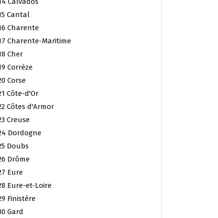
14 Calvados
15 Cantal
16 Charente
17 Charente-Maritime
18 Cher
19 Corrèze
20 Corse
21 Côte-d'Or
22 Côtes d'Armor
23 Creuse
24 Dordogne
25 Doubs
26 Drôme
27 Eure
28 Eure-et-Loire
29 Finistère
30 Gard