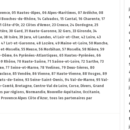
ovence
,
05 Hautes-Alpes
,
06 Alpes-Maritimes
,
07 Ardêche
,
08
3 Bouches-du-Rhône
,
14 Calvados
,
15 Cantal
,
16 Charente
,
17
1 Côte-d'Or
,
22 Côtes d'Armor
,
23 Creuse
,
24 Dordogne
,
25
stère
,
30 Gard
,
31 Haute-Garonne
,
32 Gers
,
33 Gironde
,
34
re
,
38 Isère
,
39 Jura
,
40 Landes
,
41 Loir-et-Cher
,
42 Loire
,
43
,
47 Lot-et-Garonne
,
48 Lozère
,
49 Maine-et-Loire
,
50 Manche
,
-et-Moselle
,
55 Meuse
,
56 Morbihan
,
57 Moselle
,
58 Nièvre
,
59
e-Dôme
,
64 Pyrénées-Atlantiques
,
65 Hautes-Pyrénées
,
66
69 Rhône
,
70 Haute-Saône
,
71 Saône-et-Loire
,
72 Sarthe
,
73
me
,
77 Seine-et-Marne
,
78 Yvelines
,
79 Deux-Sèvres
,
80
ucluse
,
85 Vendée
,
86 Vienne
,
87 Haute-Vienne
,
88 Vosges
,
89
uts-de-Seine
,
93 Seine-Saint-Denis
,
94 Val-de-Marne
,
95 Val-
e-Comté
,
Bretagne
,
Centre-Val de Loire
,
Corse
,
Divers
,
Grand
es par régions
,
Normandie
,
Nouvelle-Aquitaine
,
Occitanie
,
,
Provence Alpes Côte d’Azur
,
tous les partenaires par