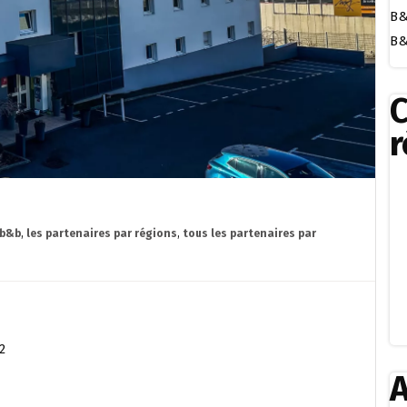
B&
B&
r
 b&b
,
les partenaires par régions
,
tous les partenaires par
2
A