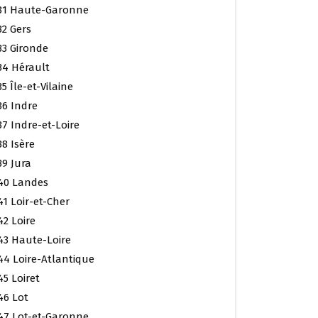
31 Haute-Garonne
32 Gers
33 Gironde
34 Hérault
35 Île-et-Vilaine
36 Indre
37 Indre-et-Loire
38 Isère
39 Jura
40 Landes
41 Loir-et-Cher
42 Loire
43 Haute-Loire
44 Loire-Atlantique
45 Loiret
46 Lot
47 Lot-et-Garonne