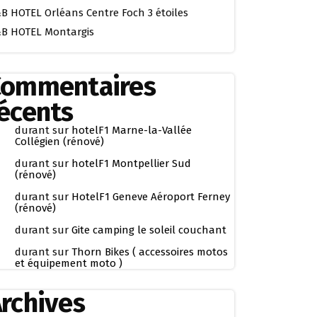
B HOTEL Orléans Centre Foch 3 étoiles
B HOTEL Montargis
Commentaires
écents
durant
sur
hotelF1 Marne-la-Vallée
Collégien (rénové)
durant
sur
hotelF1 Montpellier Sud
(rénové)
durant
sur
HotelF1 Geneve Aéroport Ferney
(rénové)
durant
sur
Gite camping le soleil couchant
durant
sur
Thorn Bikes ( accessoires motos
et équipement moto )
rchives