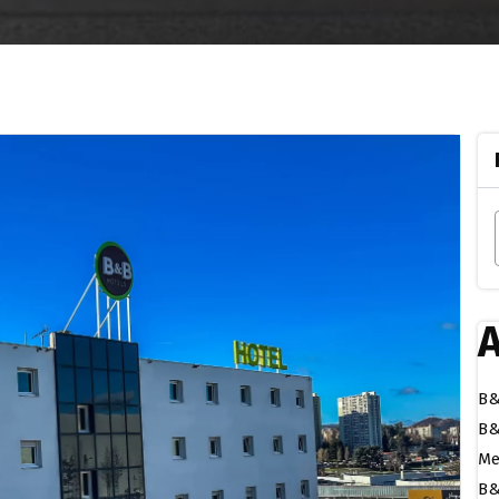
A
B&
B&
Me
B&