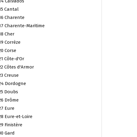
14 Calvados
15 Cantal
16 Charente
17 Charente-Maritime
18 Cher
19 Corrèze
20 Corse
21 Côte-d'Or
22 Côtes d'Armor
23 Creuse
24 Dordogne
25 Doubs
26 Drôme
27 Eure
28 Eure-et-Loire
29 Finistère
30 Gard