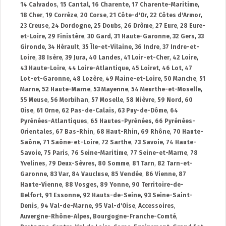
14 Calvados
,
15 Cantal
,
16 Charente
,
17 Charente-Maritime
,
18 Cher
,
19 Corrèze
,
20 Corse
,
21 Côte-d'Or
,
22 Côtes d'Armor
,
23 Creuse
,
24 Dordogne
,
25 Doubs
,
26 Drôme
,
27 Eure
,
28 Eure-
et-Loire
,
29 Finistère
,
30 Gard
,
31 Haute-Garonne
,
32 Gers
,
33
Gironde
,
34 Hérault
,
35 Île-et-Vilaine
,
36 Indre
,
37 Indre-et-
Loire
,
38 Isère
,
39 Jura
,
40 Landes
,
41 Loir-et-Cher
,
42 Loire
,
43 Haute-Loire
,
44 Loire-Atlantique
,
45 Loiret
,
46 Lot
,
47
Lot-et-Garonne
,
48 Lozère
,
49 Maine-et-Loire
,
50 Manche
,
51
Marne
,
52 Haute-Marne
,
53 Mayenne
,
54 Meurthe-et-Moselle
,
55 Meuse
,
56 Morbihan
,
57 Moselle
,
58 Nièvre
,
59 Nord
,
60
Oise
,
61 Orne
,
62 Pas-de-Calais
,
63 Puy-de-Dôme
,
64
Pyrénées-Atlantiques
,
65 Hautes-Pyrénées
,
66 Pyrénées-
Orientales
,
67 Bas-Rhin
,
68 Haut-Rhin
,
69 Rhône
,
70 Haute-
Saône
,
71 Saône-et-Loire
,
72 Sarthe
,
73 Savoie
,
74 Haute-
Savoie
,
75 Paris
,
76 Seine-Maritime
,
77 Seine-et-Marne
,
78
Yvelines
,
79 Deux-Sèvres
,
80 Somme
,
81 Tarn
,
82 Tarn-et-
Garonne
,
83 Var
,
84 Vaucluse
,
85 Vendée
,
86 Vienne
,
87
Haute-Vienne
,
88 Vosges
,
89 Yonne
,
90 Territoire-de-
Belfort
,
91 Essonne
,
92 Hauts-de-Seine
,
93 Seine-Saint-
Denis
,
94 Val-de-Marne
,
95 Val-d'Oise
,
Accessoires
,
Auvergne-Rhône-Alpes
,
Bourgogne-Franche-Comté
,