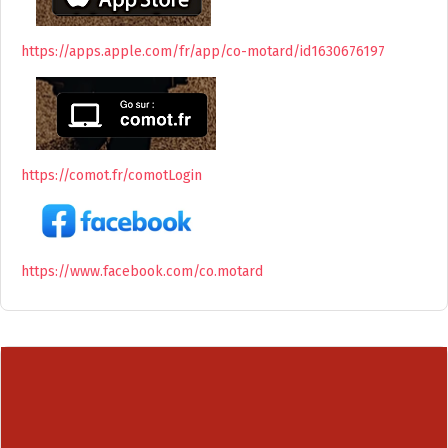
https://apps.apple.com/fr/app/co-motard/id1630676197
https://comot.fr/comotLogin
https://www.facebook.com/co.motard