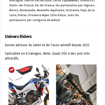
Bretagne
,
Centre-Val de Loire
,
Corse
,
Equipement
,
Grand Est
,
Hauts-de-France
,
Ile-de-France
,
les partenaires par régions
,
Motos
,
Normandie
,
Nouvelle-Aquitaine
,
Occitanie
,
Pays de la
Loire
,
Pièces
,
Provence Alpes Côte d’Azur
,
tous les
partenaires par catégorie de métier
Univers Riders
bonne adresse du label et de l’asso ammdf depuis 2023
Spécialisé en Eclairages, Moto, Quad, SSV à des prix très
attractifs.