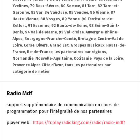
Yvelines
,
79 Deux-Sèvres
,
80 Somme
,
81 Tarn
,
82 Tarn-et-
Garonne
,
83 Var
,
84 Vaucluse
,
85 Vendée
,
86 Vienne
,
87
Haute-Vienne
,
88 Vosges
,
89 Yonne
,
90 Territoire-de-
Belfort
,
91 Essonne
,
92 Hauts-de-Seine
,
93 Seine-Saint-
Denis
,
94 Val-de-Marne
,
95 Val-d'Oise
,
Auvergne-Rhône-
Alpes
,
Bourgogne-Franche-Comté
,
Bretagne
,
Centre-Val de
Loire
,
Corse
,
Divers
,
Grand Est
,
Groupes musicaux
,
Hauts-de-
France
,
Ile-de-France
,
les partenaires par régions
,
Normandie
,
Nouvelle-Aquitaine
,
Occitanie
,
Pays de la Loire
,
Provence Alpes Côte d’Azur
,
tous les partenaires par
catégorie de métier
Radio Mdf
support supplémentaire de communication en cours de
programmation pour l’intégralité de nos partenaires
player web :
https://fr.play.radioking.com/radio/radio-mdf1