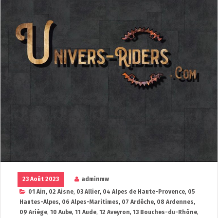
23 Août 2023
adminmw
01 Ain
,
02 Aisne
,
03 Allier
,
04 Alpes de Haute-Provence
,
05
Hautes-Alpes
,
06 Alpes-Maritimes
,
07 Ardêche
,
08 Ardennes
,
09 Ariège
,
10 Aube
,
11 Aude
,
12 Aveyron
,
13 Bouches-du-Rhône
,