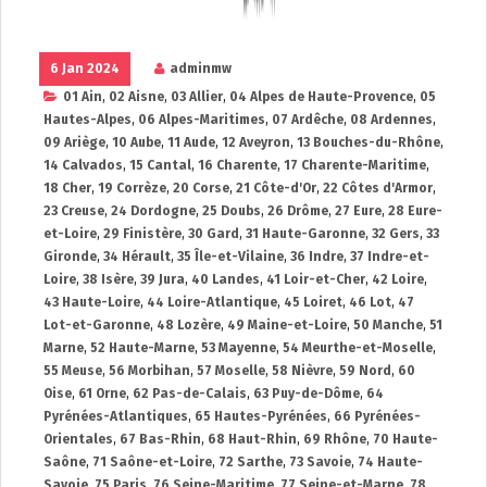
6 Jan 2024
adminmw
01 Ain
,
02 Aisne
,
03 Allier
,
04 Alpes de Haute-Provence
,
05
Hautes-Alpes
,
06 Alpes-Maritimes
,
07 Ardêche
,
08 Ardennes
,
09 Ariège
,
10 Aube
,
11 Aude
,
12 Aveyron
,
13 Bouches-du-Rhône
,
14 Calvados
,
15 Cantal
,
16 Charente
,
17 Charente-Maritime
,
18 Cher
,
19 Corrèze
,
20 Corse
,
21 Côte-d'Or
,
22 Côtes d'Armor
,
23 Creuse
,
24 Dordogne
,
25 Doubs
,
26 Drôme
,
27 Eure
,
28 Eure-
et-Loire
,
29 Finistère
,
30 Gard
,
31 Haute-Garonne
,
32 Gers
,
33
Gironde
,
34 Hérault
,
35 Île-et-Vilaine
,
36 Indre
,
37 Indre-et-
Loire
,
38 Isère
,
39 Jura
,
40 Landes
,
41 Loir-et-Cher
,
42 Loire
,
43 Haute-Loire
,
44 Loire-Atlantique
,
45 Loiret
,
46 Lot
,
47
Lot-et-Garonne
,
48 Lozère
,
49 Maine-et-Loire
,
50 Manche
,
51
Marne
,
52 Haute-Marne
,
53 Mayenne
,
54 Meurthe-et-Moselle
,
55 Meuse
,
56 Morbihan
,
57 Moselle
,
58 Nièvre
,
59 Nord
,
60
Oise
,
61 Orne
,
62 Pas-de-Calais
,
63 Puy-de-Dôme
,
64
Pyrénées-Atlantiques
,
65 Hautes-Pyrénées
,
66 Pyrénées-
Orientales
,
67 Bas-Rhin
,
68 Haut-Rhin
,
69 Rhône
,
70 Haute-
Saône
,
71 Saône-et-Loire
,
72 Sarthe
,
73 Savoie
,
74 Haute-
Savoie
,
75 Paris
,
76 Seine-Maritime
,
77 Seine-et-Marne
,
78