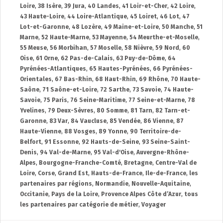
Loire
,
38 Isère
,
39 Jura
,
40 Landes
,
41 Loir-et-Cher
,
42 Loire
,
43 Haute-Loire
,
44 Loire-Atlantique
,
45 Loiret
,
46 Lot
,
47
Lot-et-Garonne
,
48 Lozère
,
49 Maine-et-Loire
,
50 Manche
,
51
Marne
,
52 Haute-Marne
,
53 Mayenne
,
54 Meurthe-et-Moselle
,
55 Meuse
,
56 Morbihan
,
57 Moselle
,
58 Nièvre
,
59 Nord
,
60
Oise
,
61 Orne
,
62 Pas-de-Calais
,
63 Puy-de-Dôme
,
64
Pyrénées-Atlantiques
,
65 Hautes-Pyrénées
,
66 Pyrénées-
Orientales
,
67 Bas-Rhin
,
68 Haut-Rhin
,
69 Rhône
,
70 Haute-
Saône
,
71 Saône-et-Loire
,
72 Sarthe
,
73 Savoie
,
74 Haute-
Savoie
,
75 Paris
,
76 Seine-Maritime
,
77 Seine-et-Marne
,
78
Yvelines
,
79 Deux-Sèvres
,
80 Somme
,
81 Tarn
,
82 Tarn-et-
Garonne
,
83 Var
,
84 Vaucluse
,
85 Vendée
,
86 Vienne
,
87
Haute-Vienne
,
88 Vosges
,
89 Yonne
,
90 Territoire-de-
Belfort
,
91 Essonne
,
92 Hauts-de-Seine
,
93 Seine-Saint-
Denis
,
94 Val-de-Marne
,
95 Val-d'Oise
,
Auvergne-Rhône-
Alpes
,
Bourgogne-Franche-Comté
,
Bretagne
,
Centre-Val de
Loire
,
Corse
,
Grand Est
,
Hauts-de-France
,
Ile-de-France
,
les
partenaires par régions
,
Normandie
,
Nouvelle-Aquitaine
,
Occitanie
,
Pays de la Loire
,
Provence Alpes Côte d’Azur
,
tous
les partenaires par catégorie de métier
,
Voyager