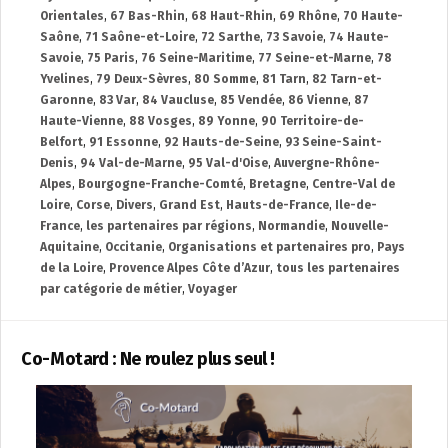
Orientales
,
67 Bas-Rhin
,
68 Haut-Rhin
,
69 Rhône
,
70 Haute-
Saône
,
71 Saône-et-Loire
,
72 Sarthe
,
73 Savoie
,
74 Haute-
Savoie
,
75 Paris
,
76 Seine-Maritime
,
77 Seine-et-Marne
,
78
Yvelines
,
79 Deux-Sèvres
,
80 Somme
,
81 Tarn
,
82 Tarn-et-
Garonne
,
83 Var
,
84 Vaucluse
,
85 Vendée
,
86 Vienne
,
87
Haute-Vienne
,
88 Vosges
,
89 Yonne
,
90 Territoire-de-
Belfort
,
91 Essonne
,
92 Hauts-de-Seine
,
93 Seine-Saint-
Denis
,
94 Val-de-Marne
,
95 Val-d'Oise
,
Auvergne-Rhône-
Alpes
,
Bourgogne-Franche-Comté
,
Bretagne
,
Centre-Val de
Loire
,
Corse
,
Divers
,
Grand Est
,
Hauts-de-France
,
Ile-de-
France
,
les partenaires par régions
,
Normandie
,
Nouvelle-
Aquitaine
,
Occitanie
,
Organisations et partenaires pro
,
Pays
de la Loire
,
Provence Alpes Côte d’Azur
,
tous les partenaires
par catégorie de métier
,
Voyager
Co-Motard : Ne roulez plus seul !