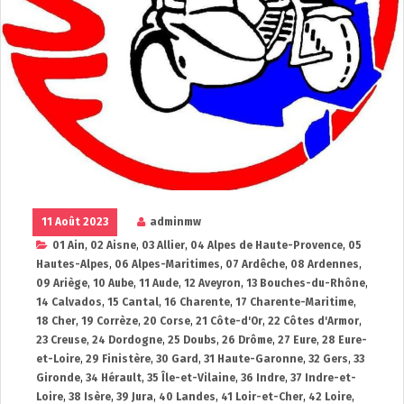
11 Août 2023
adminmw
01 Ain
,
02 Aisne
,
03 Allier
,
04 Alpes de Haute-Provence
,
05
Hautes-Alpes
,
06 Alpes-Maritimes
,
07 Ardêche
,
08 Ardennes
,
09 Ariège
,
10 Aube
,
11 Aude
,
12 Aveyron
,
13 Bouches-du-Rhône
,
14 Calvados
,
15 Cantal
,
16 Charente
,
17 Charente-Maritime
,
18 Cher
,
19 Corrèze
,
20 Corse
,
21 Côte-d'Or
,
22 Côtes d'Armor
,
23 Creuse
,
24 Dordogne
,
25 Doubs
,
26 Drôme
,
27 Eure
,
28 Eure-
et-Loire
,
29 Finistère
,
30 Gard
,
31 Haute-Garonne
,
32 Gers
,
33
Gironde
,
34 Hérault
,
35 Île-et-Vilaine
,
36 Indre
,
37 Indre-et-
Loire
,
38 Isère
,
39 Jura
,
40 Landes
,
41 Loir-et-Cher
,
42 Loire
,