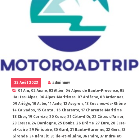
22 Août 2023
adminmw
01 Ain
,
02 Aisne
,
03 Allier
,
04 Alpes de Haute-Provence
,
05
Hautes-Alpes
,
06 Alpes-Maritimes
,
07 Ardêche
,
08 Ardennes
,
09 Ariège
,
10 Aube
,
11 Aude
,
12 Aveyron
,
13 Bouches-du-Rhône
,
14 Calvados
,
15 Cantal
,
16 Charente
,
17 Charente-Maritime
,
18 Cher
,
19 Corrèze
,
20 Corse
,
21 Côte-d'Or
,
22 Côtes d'Armor
,
23 Creuse
,
24 Dordogne
,
25 Doubs
,
26 Drôme
,
27 Eure
,
28 Eure-
et-Loire
,
29 Finistère
,
30 Gard
,
31 Haute-Garonne
,
32 Gers
,
33
Gironde
,
34 Hérault
,
35 Île-et-Vilaine
,
36 Indre
,
37 Indre-et-