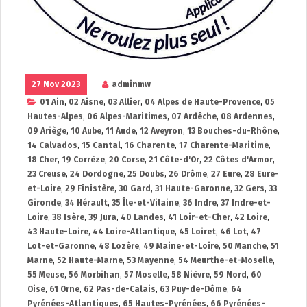
27 Nov 2023
adminmw
01 Ain
,
02 Aisne
,
03 Allier
,
04 Alpes de Haute-Provence
,
05
Hautes-Alpes
,
06 Alpes-Maritimes
,
07 Ardêche
,
08 Ardennes
,
09 Ariège
,
10 Aube
,
11 Aude
,
12 Aveyron
,
13 Bouches-du-Rhône
,
14 Calvados
,
15 Cantal
,
16 Charente
,
17 Charente-Maritime
,
18 Cher
,
19 Corrèze
,
20 Corse
,
21 Côte-d'Or
,
22 Côtes d'Armor
,
23 Creuse
,
24 Dordogne
,
25 Doubs
,
26 Drôme
,
27 Eure
,
28 Eure-
et-Loire
,
29 Finistère
,
30 Gard
,
31 Haute-Garonne
,
32 Gers
,
33
Gironde
,
34 Hérault
,
35 Île-et-Vilaine
,
36 Indre
,
37 Indre-et-
Loire
,
38 Isère
,
39 Jura
,
40 Landes
,
41 Loir-et-Cher
,
42 Loire
,
43 Haute-Loire
,
44 Loire-Atlantique
,
45 Loiret
,
46 Lot
,
47
Lot-et-Garonne
,
48 Lozère
,
49 Maine-et-Loire
,
50 Manche
,
51
Marne
,
52 Haute-Marne
,
53 Mayenne
,
54 Meurthe-et-Moselle
,
55 Meuse
,
56 Morbihan
,
57 Moselle
,
58 Nièvre
,
59 Nord
,
60
Oise
,
61 Orne
,
62 Pas-de-Calais
,
63 Puy-de-Dôme
,
64
Pyrénées-Atlantiques
,
65 Hautes-Pyrénées
,
66 Pyrénées-