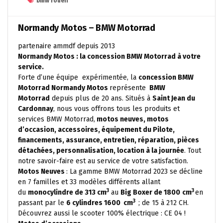
bmw rouen
Normandy Motos – BMW Motorrad
partenaire ammdf depuis 2013
Normandy Motos : la concession BMW Motorrad à votre
service.
Forte d’une équipe expérimentée, la
concession BMW
Motorrad Normandy Motos
représente
BMW
Motorrad
depuis plus de 20 ans. Situés à
Saint Jean du
Cardonnay
, nous vous offrons tous les produits et
services BMW Motorrad,
motos neuves, motos
d’occasion, accessoires, équipement du Pilote,
financements, assurance, entretien, réparation, pièces
détachées, personnalisation, location à la journée
. Tout
notre savoir-faire est au service de votre satisfaction.
Motos Neuves
: La gamme BMW Motorrad 2023 se décline
en 7 familles et 33 modèles différents allant
3
3
du
monocylindre de 313 cm
au
Big Boxer de 1800
cm
en
3
passant par le
6 cylindres 1600 cm
; de 15 à 212 CH.
Découvrez aussi le scooter 100% électrique : CE 04 !