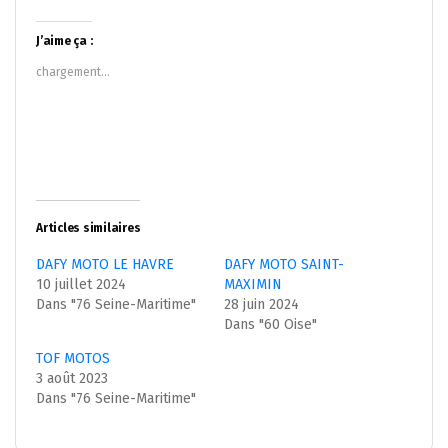
sur
sur
Twitter(ouvre
Facebook(ouvre
dans
dans
J’aime ça :
une
une
nouvelle
nouvelle
chargement…
fenêtre)
fenêtre)
Articles similaires
DAFY MOTO LE HAVRE
DAFY MOTO SAINT-
10 juillet 2024
MAXIMIN
Dans "76 Seine-Maritime"
28 juin 2024
Dans "60 Oise"
TOF MOTOS
3 août 2023
Dans "76 Seine-Maritime"