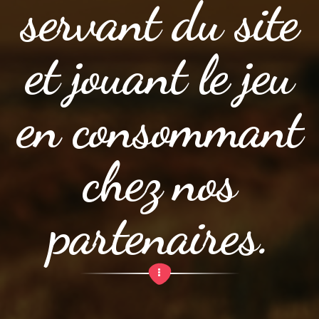
servant du site
et jouant le jeu
en consommant
chez nos
partenaires.