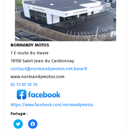
NORMANDY MOTOS
1 E route du Havre
76150 Saint Jean du Cardonnay
contact@normandymotos.net.bmw.fr
www.normandymotos.com
02 72 05 10 76
https://www.facebook.com/normandymotos
Partager :
Cliquez
Cliquez
pour
pour
partager
partager