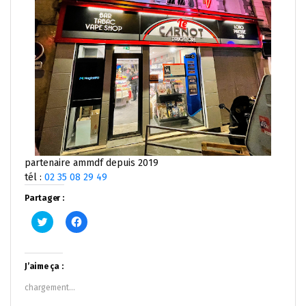
partenaire ammdf depuis 2019
tél :
02 35 08 29 49
Partager :
Cliquez
Cliquez
pour
pour
partager
partager
sur
sur
Twitter(ouvre
Facebook(ouvre
dans
dans
J’aime ça :
une
une
nouvelle
nouvelle
chargement…
fenêtre)
fenêtre)