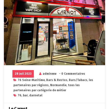
28 Juil 2023
adminmw
- 0 Commentaires
76 Seine-Maritime
,
Bars & Restos
,
Bars/Tabacs
,
les
partenaires par régions
,
Normandie
,
tous les
partenaires par catégorie de métier
76
,
bar
,
darnetal
Le Carnot