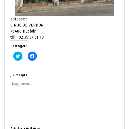
adresse :
8 RUE DE VERDUN,
76480 Duclair
tél : 02 35 37 51 18
Partager :
Cliquez
Cliquez
pour
pour
partager
partager
sur
sur
Twitter(ouvre
Facebook(ouvre
dans
dans
J’aime ça :
une
une
nouvelle
nouvelle
chargement…
fenêtre)
fenêtre)
Articles similaires