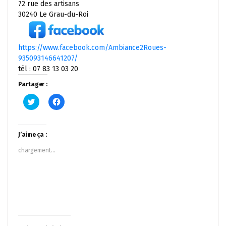
72 rue des artisans
30240 Le Grau-du-Roi
https://www.facebook.com/Ambiance2Roues-
935093146641207/
tél : 07 83 13 03 20
Partager :
Cliquez
Cliquez
pour
pour
partager
partager
sur
sur
Twitter(ouvre
Facebook(ouvre
dans
dans
J’aime ça :
une
une
nouvelle
nouvelle
chargement…
fenêtre)
fenêtre)