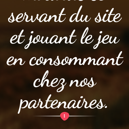
servant du site
et jouant le jeu
en consommant
chez nos
partenaires.