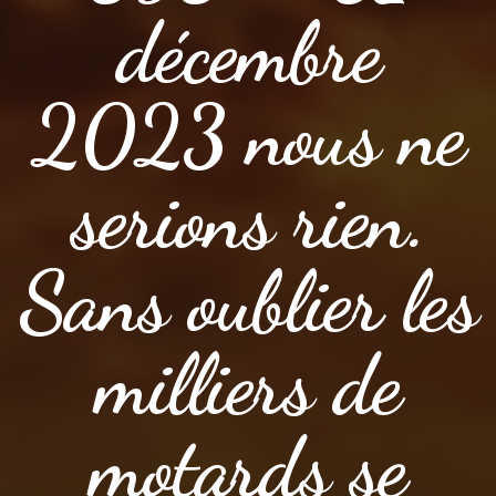
décembre
2023 nous ne
serions rien.
Sans oublier les
milliers de
motards se