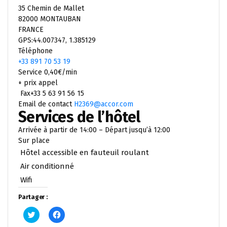
35 Chemin de Mallet
82000 MONTAUBAN
FRANCE
GPS:44.007347, 1.385129
Téléphone
+33 891 70 53 19
Service 0,40€/min
+ prix appel
Fax+33 5 63 91 56 15
Email de contact
H2369@accor.com
Services de l’hôtel
Arrivée à partir de 14:00 – Départ jusqu’à 12:00
Sur place
Hôtel accessible en fauteuil roulant
Air conditionné
Wifi
Partager :
Cliquez
Cliquez
pour
pour
partager
partager