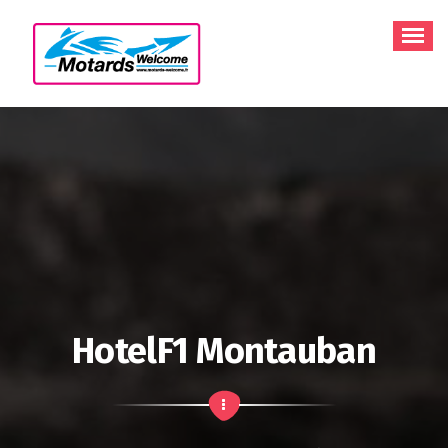
Aller
au
contenu
HotelF1 Montauban