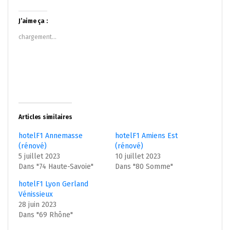
sur
sur
Twitter(ouvre
Facebook(ouvre
dans
dans
J’aime ça :
une
une
nouvelle
nouvelle
chargement…
fenêtre)
fenêtre)
Articles similaires
hotelF1 Annemasse
hotelF1 Amiens Est
(rénové)
(rénové)
5 juillet 2023
10 juillet 2023
Dans "74 Haute-Savoie"
Dans "80 Somme"
hotelF1 Lyon Gerland
Vénissieux
28 juin 2023
Dans "69 Rhône"